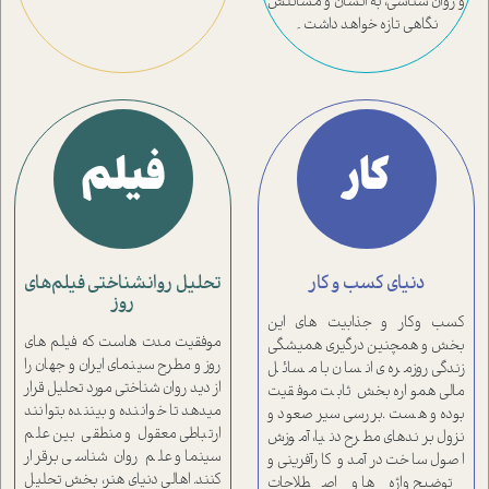
و روان شناسی، به انسان و مسائلش
نگاهی تازه خواهد داشت۔
کار
فیلم
دنیای کسب‌ و‌ کار
تحلیل روانشناختی فیلم‌های
روز
کسب وکار و جذابیت های این
موفقیت مدت هاست که فیلم های
بخش و همچنین درگیری همیشگی
روز و مطرح سینمای ایران و جهان را
زندگی روزمره ی انسان با مسائل
از دید روان شناختی مورد تحلیل قرار
مالی همواره بخش ثابت موفقیت
میدهد تا خواننده و بیننده بتوانند
بوده و هست .بررسی سیر صعود و
ارتباطی معقول و منطقی بین علم
نزول برندهای مطرح دنیا، آموزش
سینما و علم روان شناسی برقرار
اصول ساخت درآمد و کارآفرینی و
کنند. اهالی دنیای هنر، بخش تحليل
توضیح واژه ها و اصطلاحات