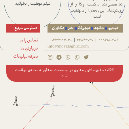
فيلم موفقیت را بخوانید.
تخصصی دنیای کسب و کار از
رویکردهای این بخش از موفقیت
است.
فیدیبو
طاقچه
دیجی‌کالا
جار
مگ‌ایران
دسترسی سریع
22861807-9
22843030
02122183030
تماس با ما
|
|
info@movafaghiat.com
درباره‌ی ما
تعرفه تبلیغات
© کلیه حقوق مادی و معنوی این وب‌سایت متعلق به
مجله‌ی موفقیت
است