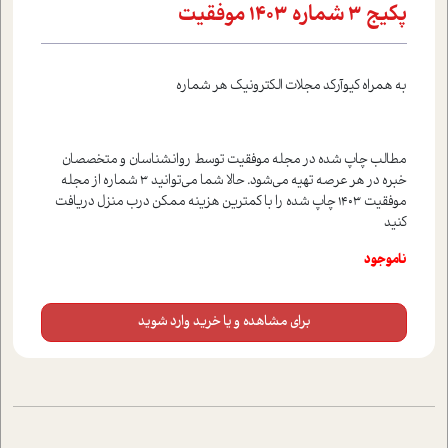
پکيج 3 شماره 1403 موفقيت
به همراه کيوآرکد مجلات الکترونيک هر شماره
مطالب چاپ شده در مجله موفقيت توسط روانشناسان و متخصصان
خبره در هر عرصه تهيه مي‌شود. حالا شما مي‌توانيد 3 شماره از مجله
موفقيت 1403 چاپ شده را با کمترين هزينه ممکن درب منزل دريافت
کنيد
ناموجود
برای مشاهده و یا خرید وارد شوید