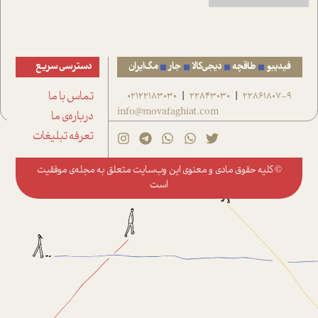
فیدیبو
طاقچه
دیجی‌کالا
جار
مگ‌ایران
دسترسی سریع
22861807-9
22843030
02122183030
تماس با ما
|
|
info@movafaghiat.com
درباره‌ی ما
تعرفه تبلیغات
© کلیه حقوق مادی و معنوی این وب‌سایت متعلق به
مجله‌ی موفقیت
است