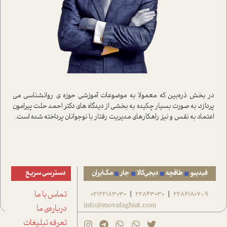
در بخش ذره‌بین که معمولا به موضوعات آموزشی حوزه ی روانشناسی می
پردازد، به صورت بسیار چکیده به بخشی از دیدگاه های دکتر احمد حلت پیرامون
اعتماد به نفس و نیز راهکارهای مدیریت رفتار با نوجوانان پرداخته شده است.
فیدیبو
طاقچه
دیجی‌کالا
جار
مگ‌ایران
دسترسی سریع
22861807-9
22843030
02122183030
تماس با ما
|
|
info@movafaghiat.com
درباره‌ی ما
تعرفه تبلیغات