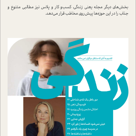
بخش‌هاي ديگر مجله يعني زندگي، کسب‌و کار و پلاس نيز مطالبي متنوع و
جذاب را در اين حوزه‌ها پيش‌روي مخاطب قرار مي‌دهد.