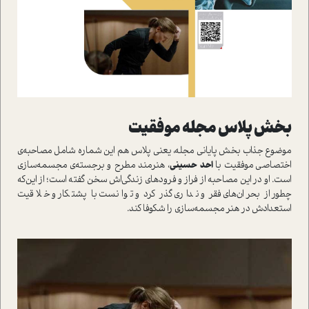
بخش پلاس مجله موفقيت
موضوع جذاب بخش پاياني مجله، يعني پلاس هم اين شماره شامل مصاحبه‌ي
اختصاصي موفقيت با
احد
حسيني
، هنرمند مطرح و برجسته‌ي مجسمه‌سازي
است. او در اين مصاحبه از فراز و فرودهاي زندگي‌اش سخن گفته است؛ از اين‌که
چطور از بحران‌هاي فقر و نداري گذر کرد و توانست با پشتکار و خلاقيت
استعدادش در هنر مجسمه‌سازي را شکوفا کند.