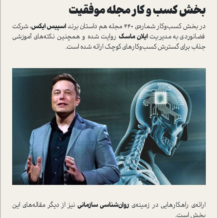
بخش کسب و کار مجله موفقيت
در بخش کسب‌وکار شماره‌ي 440 مجله هم داستان برند
اسپيس ايکس
، شرکت
فضانوردي به مديريت
ايلان ماسک
روايت شده و همچنين نکته‌هاي آموزشي
جذاب براي گسترش کسب‌وکارهاي کوچک ارائه شده است.
ارائه‌ي راهکارهايي در زمينه‌ي
روان‌شناسي سازماني
نيز از ديگر مقاله‌هاي اين
بخش است.