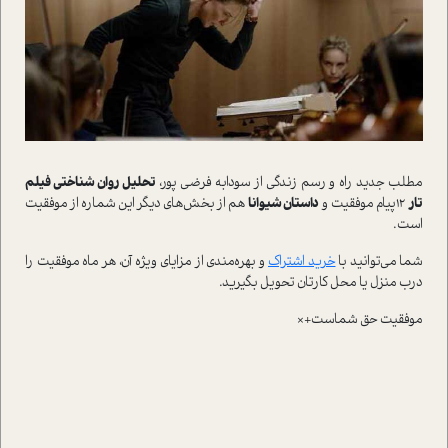
مطلب جديد راه و رسم زندگي از سودابه فرضي پور،
تحليل روان شناختي فيلم
تار
12پيام موفقيت و
داستان شيوانا
هم از بخش‌هاي ديگر اين شماره از موفقيت
است.
شما مي‌توانيد با
خريد اشتراک
و بهره‌مندي از مزاياي ويژه آن، هر ماه موفقيت را
درب منزل يا محل کارتان تحويل بگيريد.
موفقيت حق شماست+×