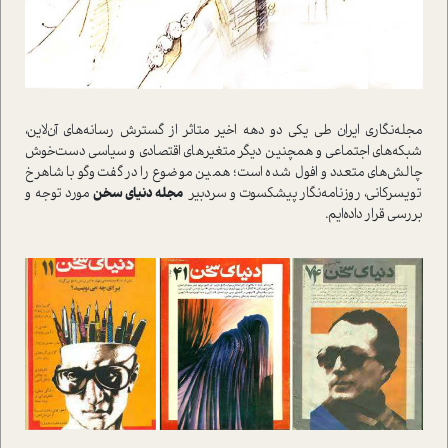
مجله‌نگاري ايران طي يکي دو دهه اخير متاثر از گسترش رسانه‌هاي آن‌لاين،
شبکه‌هاي اجتماعي و همچنين ديگر متغير‌هاي اقتصادي و سياسي دست‌خوش
چالش‌هاي متعدد و افول شده است؛ همين موضوع را در گفت‌وگو با شاهرخ
تويسرکاني، روزنامه‌نگار پيشکسوت و سردبير
مجله دنياي سخن
مورد توجه و
بررسي قرار داده‌ايم.