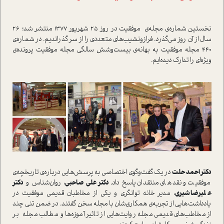
نخستين شماره‌ي مجله‌ي موفقيت در روز 25 شهريور 1377 منتشر شد؛ 26
سال از آن روز مي‌گذرد. فراز‌و‌نشيب‌هاي متعددي را از سر گذرانديم. در شماره‌ي
440 مجله موفقيت به بهانه‌ي بيست‌و‌شش سالگي مجله موفقيت پرونده‌ي
ويژه‌اي را تدارک ديده‌ايم.
دکتر احمد حلت
در يک گفت‌و‌گوي اختصاصي به پرسش‌هايي درباره‌ي تاريخچه‌ي
موفقيت و نقد‌هاي منتقدان پاسخ داد.
دکتر علي صاحبي
، روان‌شناس و
دکتر
عليرضا شيري
، مدير خانه توانگري و يکي از مخاطبان قديمي موفقيت در
يادداشت‌هايي از تجربه‌ي همکاري‌شان با مجله سخن گفتند. در ضمن تني چند
از مخاطب‌هاي قديمي مجله روايت‌هايي از تاثير آموزه‌ها و مطالب مجله بر