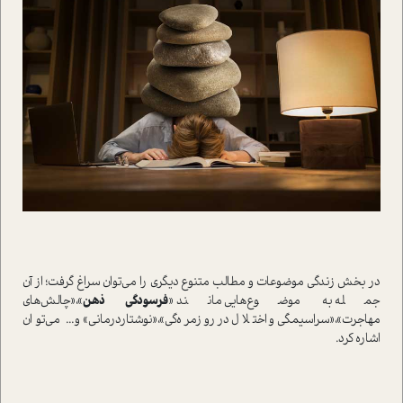
در بخش زندگي موضوعات و مطالب متنوع ديگري را مي‌توان سراغ گرفت؛ از آن
جمله به موضوع‌هايي مانند «
فرسودگي ذهن
»،«چالش‌هاي
مهاجرت»،«سراسيمگي و اختلال در روزمره‌گي»،«نوشتاردرماني» و... مي‌توان
اشاره کرد.