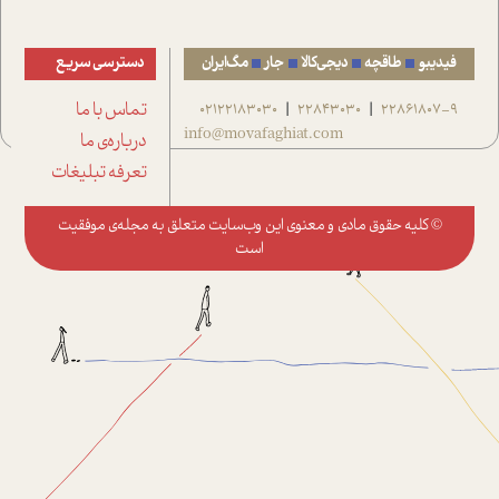
فیدیبو
طاقچه
دیجی‌کالا
جار
مگ‌ایران
دسترسی سریع
22861807-9
22843030
02122183030
تماس با ما
|
|
info@movafaghiat.com
درباره‌ی ما
تعرفه تبلیغات
© کلیه حقوق مادی و معنوی این وب‌سایت متعلق به
مجله‌ی موفقیت
است