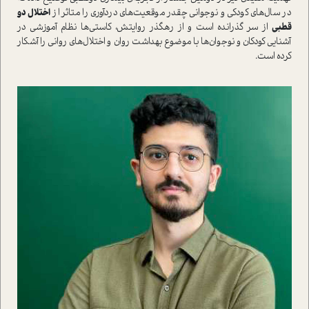
در سال‌هاي کودکي و نوجواني چقدر موقعيت‌هاي دردآوري را متاثر از
اختلال دو
قطبي
از سر گذرانده است و از رهگذر روايتش، کاستي‌ها نظام آموزشي در
آشنايي کودکان و نوجوان‌ها با موضوع بهداشت روان و اختلال‌هاي رواني را آشکار
کرده است.