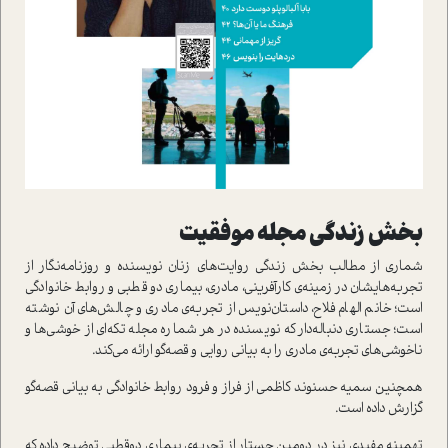
بخش زندگي مجله موفقيت
شماري از مطالب بخش زندگي روايت‌هاي زنان نويسنده و روزنامه‌نگار از
تجربه‌هايشان در زمينه‌ي کارآفريني، مادري، بيماري دو قطبي و روابط خانوادگي
است؛ خانم‌ الهام فلاح، داستان‌نويس از تجربه‌ي مادري و چالش‌هاي آن نوشته
است؛ جستاري دنباله‌دار که نويسنده در هر شماره مجله تکه‌اي از خوشي‌ها و
ناخوشي‌هاي تجربه‌ي مادري را به بياني روايي و قصه‌گو ارائه مي‌کند.
همچنين سميه حسنوند کاظمي از فراز و فرود روابط خانوادگي به بياني قصه‌گو
گزارش داده است.
تهمينه مفيدي نيز در دومين جستار از تجربه‌ي بيماري دوقطبي توضيح داده که