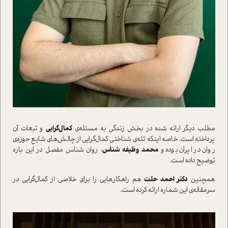
مطلب ديگر ارائه شده در بخش زندگي به مسئله‌ي
کمال‌گرايي
و تبعات آن
پرداخته است. خاصه اينکه تله‌ي ‌شناختي کمال‌گرايي از چالش‌هاي شايع حوزه‌ي
روان در ايران بوده و
محمد وظيفه شناس
، روان شناس مفصل در اين باره
توضيح داده است.
همچنين
دکتر احمد حلت
هم راهکارهايي را براي خلاصي از کمال‌گرايي در
سرمقاله‌ي اين شماره ارائه کرده است.