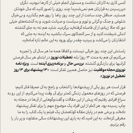
کسی کاری به کارتان نداشت و مسئول انجام خیلی از کارها نبودید. نگران
دیر‌رسیدن به قرارتان هم نمی‌شدید! چند روزی را تصور کنید که مال خودتان
هستید. حداقل چند ساعت از این چند روز، پاها را روی هم بگذارید و بی‌خیال
شلوغی و جنگ و گرانی و تورم و سیاست و صیانت شوید و به گذشته‌های خیلی
دور که حالا زیادی از آن فاصله گرفته‌اید برگردید. شاید هم نه؛ به جای گذشته،
اندکی شیطنت کنید و از سر کنجکاوی سرک بکشید به آینده؛ به جایی که
انتظارتان را می‌کشد و ببینید چقدر برای ورود به این عالم تازه آماده‌اید.
راستش این چند روز خیالی نیستند و اتفاقا همه ما هر سال آن را تجربه
می‌کنیم، آن هم به مدت 13 روز! بله،
تعطیلات نوروز
در ابتدای هر سال فرصتی
گرانبها برای بازنگری گذشته،
بررسی حال
و
برنامه‌ریزی آینده
است.
ویژه نامه
نوروزی مجله موفقیت
نیز حاصل همین تفکر است: «
13 پیشنهاد برای 13 روز
تعطیل در نوروز».
قرار است هر روز یکی از پیشنهادها را انتخاب و راجع به آن عمیقا فکر کنیم؛
فرصتی که در روزهای معمول زندگی کمتر برای آن وقت پیدا می‌کنیم. از این رو به
سراغ افرادی رفتیم که پیش از این مقالات و گفت‌‌و‌گوهایی از آن‌‌ها در مجله به
چاپ رسیده بود. هر کدام از این افراد یک موضوع مهم را برای تفکر پیشنهاد
داده‌اند و برخی هم در پایان مقاله کوتاهشان یک فیلم یا یک کتاب را به ما
معرفی کرده‌اند. به این امید که به یاری این پیشنهادات سالی متفاوت و پر بار را
رقم بزنیم.