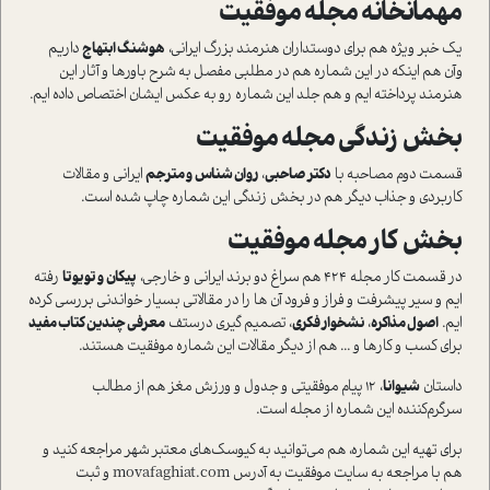
مهمانخانه مجله موفقیت
یک خبر ویژه هم برای دوستداران هنرمند بزرگ ایرانی،
هوشنگ ابتهاج
داریم
وآن هم اینکه در این شماره هم در مطلبی مفصل به شرح باورها و آثار این
هنرمند پرداخته ایم و هم جلد این شماره رو به عکس ایشان اختصاص داده ایم.
بخش زندگی مجله موفقیت
قسمت دوم مصاحبه با
دکتر صاحبی
،
روان شناس و مترجم
ایرانی و مقالات
کاربردی و جذاب دیگر هم در بخش زندگی این شماره چاپ شده است.
بخش کار مجله موفقیت
در قسمت کار مجله 424 هم سراغ دو برند ایرانی و خارجی،
پیکان و تویوتا
رفته
ایم و سیر پیشرفت و فراز و فرود آن ها را در مقالاتی بسیار خواندنی بررسی کرده
ایم.
اصول مذاکره
،
نشخوار فکری
، تصمیم گیری درستف
معرفی چندین کتاب مفید
برای کسب و کارها و ... هم از دیگر مقالات این شماره موفقیت هستند.
داستان
شیوانا
، 12 پیام موفقیتی و جدول و ورزش مغز هم از مطالب
سرگرم‌کننده این شماره از مجله ا‌ست.
برای تهیه‌ این شماره، هم می‌توانید به کیوسک‌های معتبر شهر مراجعه کنید و
هم با مراجعه به سایت موفقیت به آدرس movafaghiat.com و ثبت