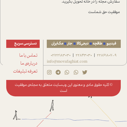
سفارش، مجله را در خانه تحویل بگیرید.
موفقیت حق شماست
فیدیبو
طاقچه
دیجی‌کالا
جار
مگ‌ایران
دسترسی سریع
22861807-9
22843030
02122183030
تماس با ما
|
|
info@movafaghiat.com
درباره‌ی ما
تعرفه تبلیغات
© کلیه حقوق مادی و معنوی این وب‌سایت متعلق به
مجله‌ی موفقیت
است