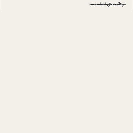
موفقیت حق شماست+×
فیدیبو
طاقچه
دیجی‌کالا
جار
مگ‌ایران
دسترسی سریع
22861807-9
22843030
02122183030
تماس با ما
|
|
info@movafaghiat.com
درباره‌ی ما
تعرفه تبلیغات
© کلیه حقوق مادی و معنوی این وب‌سایت متعلق به
مجله‌ی موفقیت
است