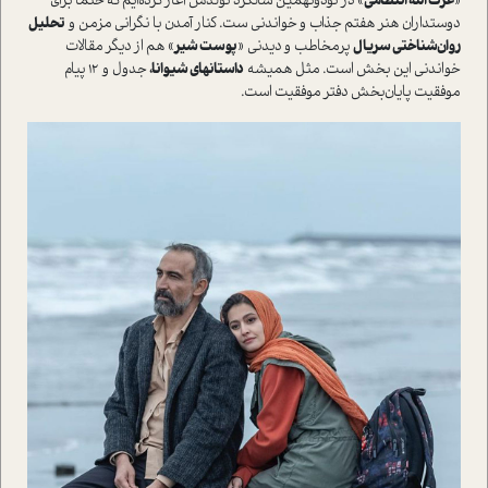
«
عزت الله انتظامی‌
» در نودو‌نهمین سالگرد تولدش آغاز کرده‌ایم که حتما برای
دوستداران هنر هفتم جذاب و خواندنی ست. کنار آمدن با نگرانی مزمن و
تحلیل
روان‌شناختی سریال
پرمخاطب و دیدنی «
پوست شیر
» هم از دیگر مقالات
خواندنی این بخش است. مثل همیشه
داستانهای شیوانا،
جدول و 12 پیام
موفقیت پایان‌بخش دفتر موفقیت است.