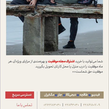
شما می‌توانید با خرید
اشتراک مجله موفقیت
و بهره‌مندی از مزایای ویژه آن، هر
ماه موفقیت را درب منزل یا محل کارتان تحویل بگیرید.
موفقیت حق شماست+×
فیدیبو
طاقچه
دیجی‌کالا
جار
مگ‌ایران
دسترسی سریع
22861807-9
22843030
02122183030
تماس با ما
|
|