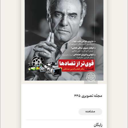
مجله تصويري 445
مشاهده
رایگان