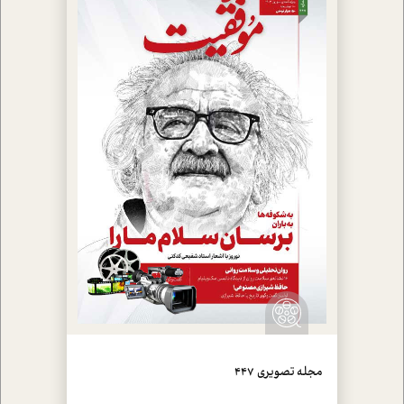
مجله تصويري 447