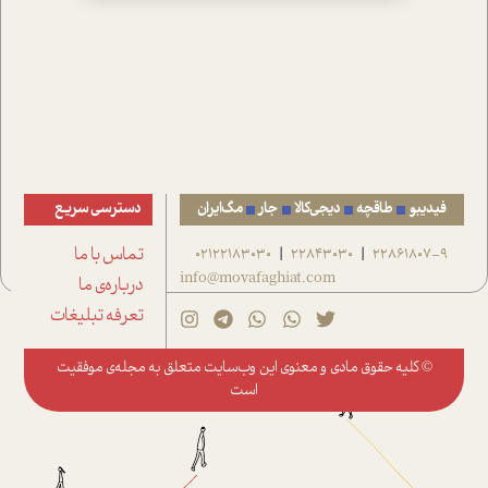
فیدیبو
طاقچه
دیجی‌کالا
جار
مگ‌ایران
دسترسی سریع
22861807-9
22843030
02122183030
تماس با ما
|
|
info@movafaghiat.com
درباره‌ی ما
تعرفه تبلیغات
© کلیه حقوق مادی و معنوی این وب‌سایت متعلق به
مجله‌ی موفقیت
است