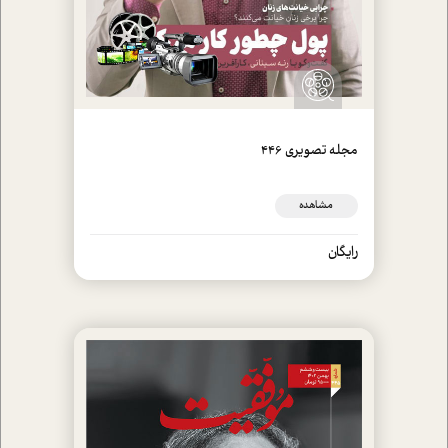
مجله تصويري 446
مشاهده
رایگان