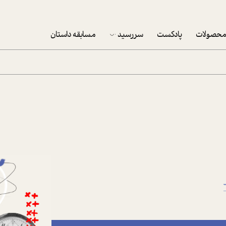
حصولات
پادکست
سررسید
مسابقه داستان
سررسید 1403
سفارش شرکتی سررسید 1403
پکيج نوروزي موفقيت
تقویم رومیزی
تقویم دیواری