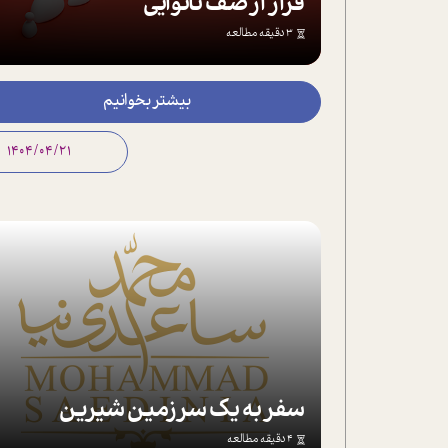
فرار از صف نانوایی
3 دقیقه مطالعه
بیشتر بخوانیم
1404/04/21
سفر به یک سرزمین شیرین
4 دقیقه مطالعه