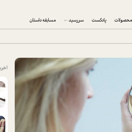
حصولات
پادکست
سررسید
مسابقه داستان
سررسید 1403
سفارش شرکتی سررسید 1403
پکيج نوروزي موفقيت
آخری
تقویم رومیزی
تقویم دیواری