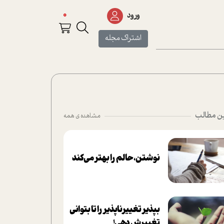
0
ورود
اشتراک مجله
ن مطالب
مشاهده ی همه
نوشتن، حالم را بهتر می‌کند
بپذير تغييرناپذير را تا بتواني
تغييرش دهي!‏