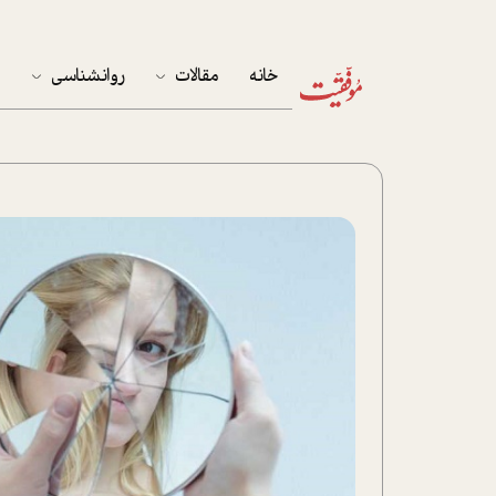
خانه
مقالات
روانشناسی
م
آخرین مقالات
تست روان‌شناسی
مهمان خانه
کوکولوژی
پرونده ویژه
زندگی
نوجوان
کار
پلاس