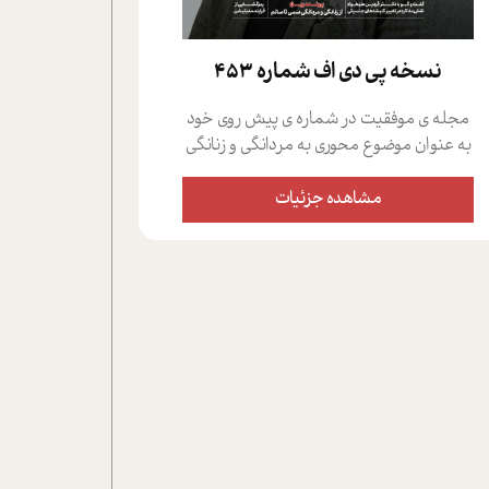
نسخه پي دي اف شماره 453
مجله ی موفقیت در شماره ی پیش روی خود
به عنوان موضوع محوری به مردانگی و زنانگی
سمی پرداخته است؛ علاوه بر این که؛ گفت و
گویی اختصاصی داشته ایم با فردین علیخواه،
مشاهده جزئیات
جامعه شناس در بخش های مختلف تلاش
کرده ایم از دریچه های گوناگون به این موضوع
مهم بپردازیم.فصل ایستگاه؛ شما را با دیدگاه
های روانشناسان و کارشناسان پیرامون
موضوع مردانگی و زنانگی سمی و نیز چالش
های پیرامون آن آشنا می کند.در بخش دو
فنجان داغ به سراغ افرادی رفته ایم که
موفقیت را در عمل به اثبات رسانده اند؛ سید
حمیدرضا محتشمی که بیست و پنجمین
سال فعالیت حرفه ای خود را در حوزه ی
کوچینگ، توسعه ی فردی و رهبری پشت سر