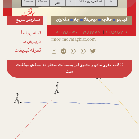
فیدیبو
طاقچه
دیجی‌کالا
جار
مگ‌ایران
دسترسی سریع
22861807-9
22843030
02122183030
تماس با ما
|
|
info@movafaghiat.com
درباره‌ی ما
تعرفه تبلیغات
© کلیه حقوق مادی و معنوی این وب‌سایت متعلق به
مجله‌ی موفقیت
است