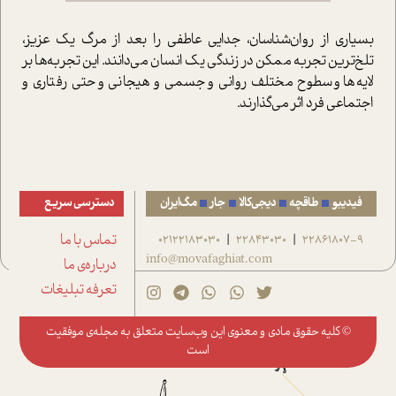
بسیاری از روان‌شناسان، جدایی عاطفی را بعد از مرگ یک عزیز،
تلخ‌ترین تجربه ممکن در زندگی یک انسان می‌دانند. این تجربه‌ها بر
لایه‌ها و سطوح مختلف روانی و جسمی و هیجانی و حتی رفتاری و
اجتماعی فرد اثر می‌گذارند.
فیدیبو
طاقچه
دیجی‌کالا
جار
مگ‌ایران
دسترسی سریع
22861807-9
22843030
02122183030
تماس با ما
|
|
info@movafaghiat.com
درباره‌ی ما
تعرفه تبلیغات
© کلیه حقوق مادی و معنوی این وب‌سایت متعلق به
مجله‌ی موفقیت
است