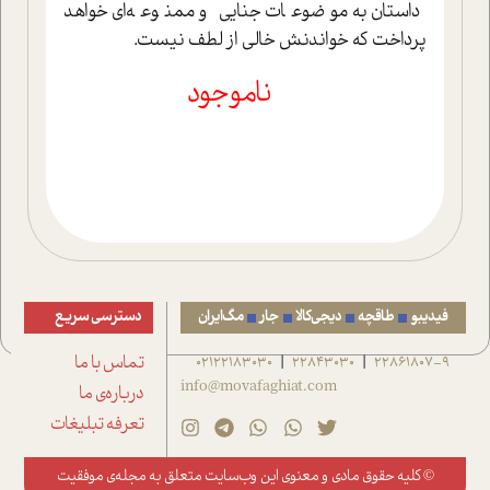
داستان به موضوعات جنايي و ممنوعه‌اي خواهد
پرداخت که خواندنش خالي از لطف نيست.
ناموجود
فیدیبو
طاقچه
دیجی‌کالا
جار
مگ‌ایران
دسترسی سریع
22861807-9
22843030
02122183030
تماس با ما
|
|
info@movafaghiat.com
درباره‌ی ما
تعرفه تبلیغات
© کلیه حقوق مادی و معنوی این وب‌سایت متعلق به
مجله‌ی موفقیت