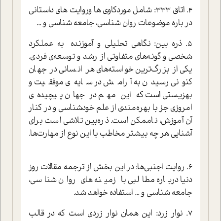
4. اتاق 333: شامل موردکاوي ها وروايت هاي داستاني
در باره موضوعات روان شناسي، جامعه شناسي و ...
5. ذره بين: نگاهي تحليلي و آموزنده به عملکرد
شخصي و گونه‌هاي متفاوتي از رشد و توسعه‌ي فردي‌.
يکي از بزرگ‌ترين خواسته‌هاي هر انساني در جهان
کنوني رسيدن به آرامش در سايه‌ي موفقيت و
بهزيستي است که اين مهم در جهان پيچيده‌ي
امروزي جز با بهره‌مندي از علم خودشناسي و در کنار
آن آموزش، ناممکن است. ذره‌بين تلاشي است براي
آشنايي هر چه بيشتر مخاطب با اين نوع از مهارت‌ها.
6. روايت اجنبي‌ها: در اين بخش از ترجمه مقالات روز
دنيا درباره مطالبي با زمينه هاي روان شناسي،
جامعه شناسي و ... استفاده خواهد شد.
7. نوار زرد: اين همان نوار زردي است که در قالب