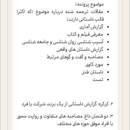
موضوع پرونده)
مقالات ترجمه شده درباره موضوع (که اکثرا
قالب داستاني دارند)
گزارش آماري
معرفي فيلم و کتاب
آسيب شناسي روان شناسي و جامعه شناسي
گزارش داستان هاي واقعي
مصاحبه و گفت و گوهاي مرتبط
مورد کاوي
داستان طنز
تست
2. کرکره: گزارش داستاني از يک برند، شرکت يا فرد
3. دو فنجان داغ: مصاحبه هاي متفاوت و روايت محور
با افراد موفق حوزه هاي مختلف