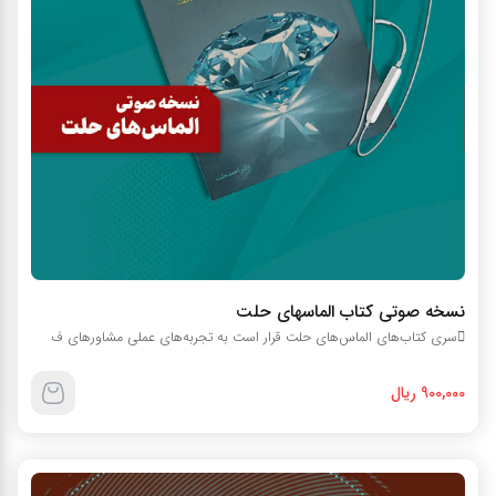
نسخه صوتي کتاب الماسهاي حلت
سري کتاب‌هاي الماس‌هاي حلت قرار است به تجربه­‌هاي عملي مشاور‌هاي ف
900,000 ریال