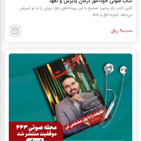
کتاب صوتي خودآموز درمان پذيرش و تعهد
اين کتاب راه برخورد صحيح با اين رويدادهاي تلخ دروني را به تو آموزش
مي‌دهد. تجربه تلخ و خاط
900,000 ریال