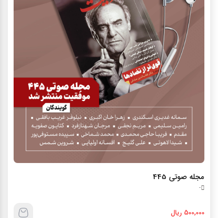
مجله صوتي 445
-
500,000 ریال