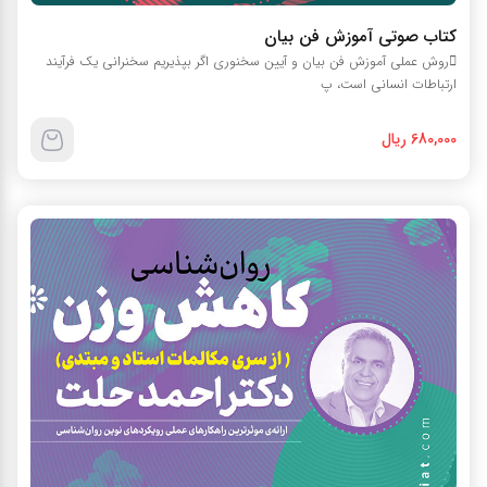
کتاب صوتي آموزش فن بيان
روش عملي آموزش فن بيان و آيين سخنوري اگر بپذيريم سخنراني يک فرآيند
ارتباطات انساني است، پ
680,000 ریال