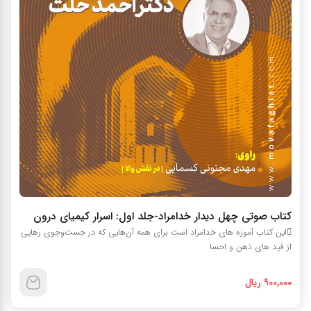
کتاب صوتي چهل ديدار خدامراد-جلد اول: اسرار کيمياي درون
اين کتاب آموزه هاي خدامراد است براي همه آن‌هايي که در جست‌وجوي رهايي
از قيد هاي ذهن و احسا
900,000 ریال