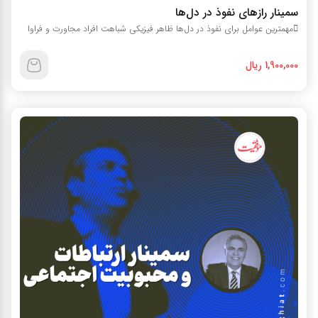
سمينار رازهاي نفوذ در دل‌ها
مهمترين عوامل براي نفوذ در دل‌ها ظاهر فيزيکي شباهت افراد مجاورت و فراوا
1,900,000 ریال