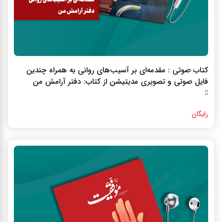
کتاب صوتي : مقدمه‌اي بر آسيب‌هاي رواني به همراه چندين
فايل صوتي و تصويري مديتيشن از کتاب: دفتر آرامش من
رایگان