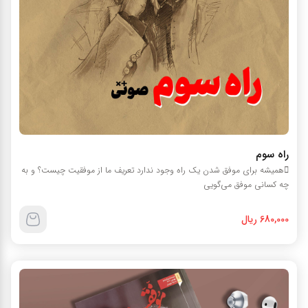
راه سوم
هميشه براي موفق شدن يک راه وجود ندارد تعريف ما از موفقيت چيست؟ و به
چه کساني موفق مي‌گويي
680,000 ریال