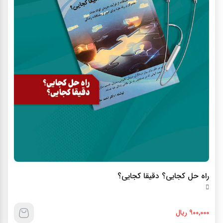
راه حل کجايي؟ دقيقا کجايي؟
900,000 ریال