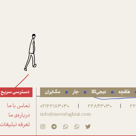
طاقچه
دیجی‌کالا
جار
مگ‌ایران
دسترسی سریع
22
22843030
02122183030
تماس با ما
|
|
info@movafaghiat.com
درباره‌ی ما
تعرفه تبلیغات