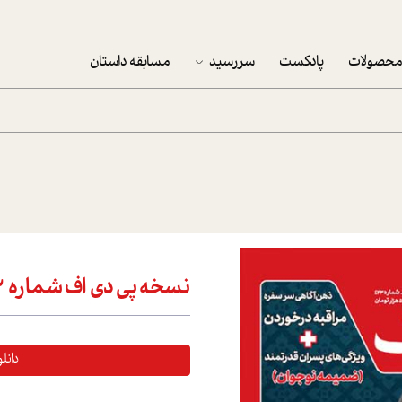
حصولات
پادکست
سررسید
مسابقه داستان
سررسید 1403
سفارش شرکتی سررسید 1403
پکيج نوروزي موفقيت
تقویم رومیزی
تقویم دیواری
نسخه پی دی اف شماره 423
دانل