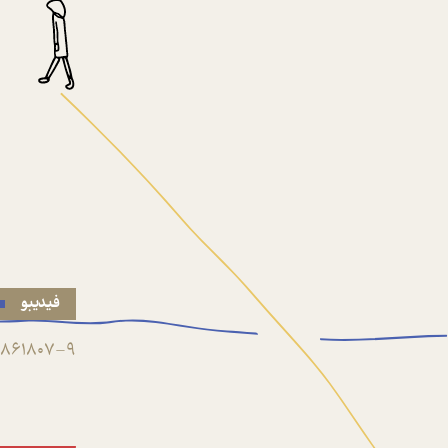
فیدیبو
861807-9