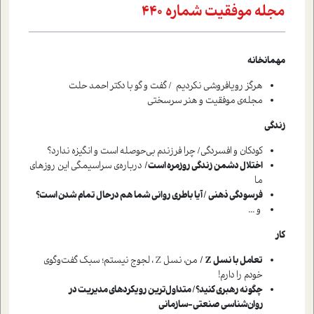
مجله موفقیت شماره 440
مهمانخانه
هرگز رویافروشی نکردیم / گفت و گو با دکتر احمد حلت
مجله‌ی موفقیت و هنر سرسختی
زندگی
کودکان و افسردگی/ چرا فرزندم بی‌حوصله است و انگیزه ندارد؟
اختلال دشمن زندگی روزمره است/
درباره‌ی سراسیمگی این روزهای
ما
فرسودگی ذهنی / آیا باطری روانی شما هم درحال تمام شدن است؟
و ...
کار
تعامل با نسل
Z
/
من، نسل Z ، لجوج نیستم؛ سبک گفت‌و‌گوی
خودم را دارم!
چگونه رهبری کنید؟/ متداول‌ترین رویکردهای مدیریت در
روان‌شناسی صنعتی-‌سازمانی