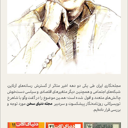
مجله‌نگاري ايران طي يکي دو دهه اخير متاثر از گسترش رسانه‌هاي آن‌لاين،
شبکه‌هاي اجتماعي و همچنين ديگر متغير‌هاي اقتصادي و سياسي دست‌خوش
چالش‌هاي متعدد و افول شده است؛ همين موضوع را در گفت‌وگو با شاهرخ
تويسرکاني، روزنامه‌نگار پيشکسوت و سردبير
مجله دنياي سخن
مورد توجه و
بررسي قرار داده‌ايم.