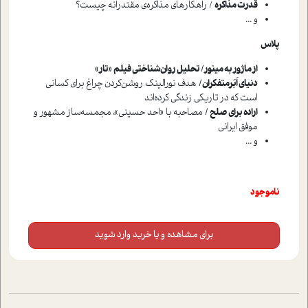
قدرت مذاکره
/ راهکارهای مذاکره‌ی‌ مقتدرانه چیست؟
و ...
پلاس
از ماژور به مینور/ تحلیل روان‌شناختی فیلم «تار»
دنیای اَبَرمتفکران/
هدف نورالینک روشن‌کردن چراغ برای کسانی
است که در تاریکی زندگی کرده‌اند
اراده برای صلح /
مصاحبه‌ با «احد حسینی»، مجمسه‌ساز مشهور و
موفق ایرانی
و ...
ناموجود
برای مشاهده و یا خرید وارد شوید