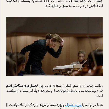
چطور از بحران‌هاي فقر و نداري گذر کرد و توانست با پشتکار و خلاقيت
استعدادش در هنر مجسمه‌سازي را شکوفا کند.
مطلب جديد راه و رسم زندگي از سودابه فرضي پور،
تحليل روان شناختي فيلم
تار
12پيام موفقيت و
داستان شيوانا
هم از بخش‌هاي ديگر اين شماره از موفقيت
است.
شما مي‌توانيد با
خريد اشتراک
و بهره‌مندي از مزاياي ويژه آن، هر ماه موفقيت را