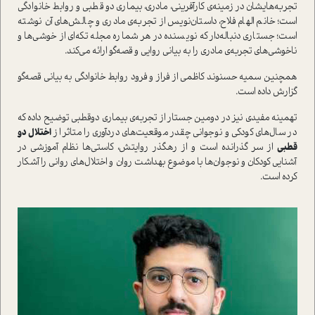
تجربه‌هايشان در زمينه‌ي کارآفريني، مادري، بيماري دو قطبي و روابط خانوادگي
است؛ خانم‌ الهام فلاح، داستان‌نويس از تجربه‌ي مادري و چالش‌هاي آن نوشته
است؛ جستاري دنباله‌دار که نويسنده در هر شماره مجله تکه‌اي از خوشي‌ها و
ناخوشي‌هاي تجربه‌ي مادري را به بياني روايي و قصه‌گو ارائه مي‌کند.
همچنين سميه حسنوند کاظمي از فراز و فرود روابط خانوادگي به بياني قصه‌گو
گزارش داده است.
تهمينه مفيدي نيز در دومين جستار از تجربه‌ي بيماري دوقطبي توضيح داده که
در سال‌هاي کودکي و نوجواني چقدر موقعيت‌هاي دردآوري را متاثر از
اختلال دو
قطبي
از سر گذرانده است و از رهگذر روايتش، کاستي‌ها نظام آموزشي در
آشنايي کودکان و نوجوان‌ها با موضوع بهداشت روان و اختلال‌هاي رواني را آشکار
کرده است.