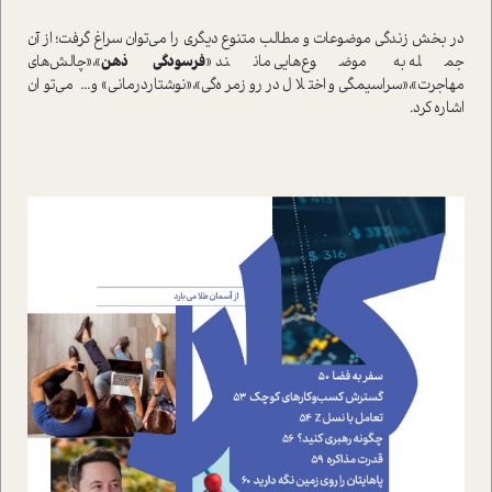
در بخش زندگي موضوعات و مطالب متنوع ديگري را مي‌توان سراغ گرفت؛ از آن
جمله به موضوع‌هايي مانند «
فرسودگي ذهن
»،«چالش‌هاي
مهاجرت»،«سراسيمگي و اختلال در روزمره‌گي»،«نوشتاردرماني» و... مي‌توان
اشاره کرد.