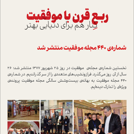
شماره‌ي 440 مجله موفقيت منتشر شد
نخستين شماره‌ي مجله‌ي موفقيت در روز 25 شهريور 1377 منتشر شد؛ 26
سال از آن روز مي‌گذرد. فراز‌و‌نشيب‌هاي متعددي را از سر گذرانديم. در شماره‌ي
440 مجله موفقيت به بهانه‌ي بيست‌و‌شش سالگي مجله موفقيت پرونده‌ي
ويژه‌اي را تدارک ديده‌ايم.