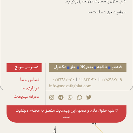
درب منزل يا محل کارتان تحويل بگيريد.
موفقيت حق شماست+×
فیدیبو
طاقچه
دیجی‌کالا
جار
مگ‌ایران
دسترسی سریع
22861807-9
22843030
02122183030
تماس با ما
|
|
info@movafaghiat.com
درباره‌ی ما
تعرفه تبلیغات
© کلیه حقوق مادی و معنوی این وب‌سایت متعلق به
مجله‌ی موفقیت
است