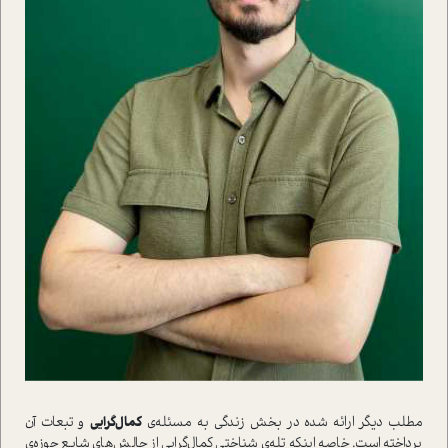
مطلب ديگر ارائه شده در بخش زندگي به مسئله‌ي
کمال‌گرايي
و تبعات آن
پرداخته است. خاصه اينکه تله‌ي ‌شناختي کمال‌گرايي از چالش‌هاي شايع حوزه‌ي