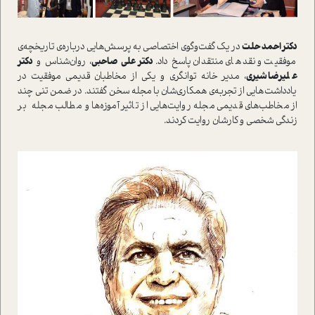
دکتر احمد حلت
در يک گفت‌و‌گوي اختصاصي به پرسش‌هايي درباره‌ي تاريخچه‌ي
موفقيت و نقد‌هاي منتقدان پاسخ داد.
دکتر علي صاحبي
، روان‌شناس و
دکتر
عليرضا شيري
، مدير خانه توانگري و يکي از مخاطبان قديمي موفقيت در
يادداشت‌هايي از تجربه‌ي همکاري‌شان با مجله سخن گفتند. در ضمن تني چند
از مخاطب‌هاي قديمي مجله روايت‌هايي از تاثير آموزه‌ها و مطالب مجله بر
زندگي شخصي و کارشان روايت کردند.