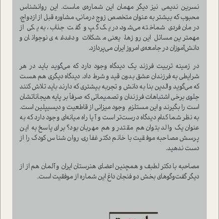
نسرین ندیمی نیز دیگر مهمان این شماره‌ی ماست. این روانشناس
محبوب که بیشتر به عنوان متخصص زوج درمانی، مشاوره قبل از ازدواج،
درمان فردی شماخته می‌شود، در یک گپ و گفت جذاب، به یکی از
مهمترین مسائل این روزها، یعنی مشکلات و دغدغه‌ی نوجوانان و
دانش‌آموزان در جامعه‌ی امروز ایران می‌پردازد.
در زمینه تربیت فرزند یک دیدگاه وجود دارد که می‌گوید باید در هر
شرایطی به فرزندان عشق بدون قید و شرط داد. دیدگاه دیگری هم هست
که می‌گوید والدین بنا به دانش و تجربه بیشتری که دارند باید تلاش کنند
جلوی برخی اشتباهات فرزندان و تصمیماتی که صرفاً بر پایه هیجاناتشان
است را بگیرند و این مستلزم وجود میزانی از قاطعیت و دیسیپلین است.
به نظر شما کدام دیدگاه درست‌تر است و آیا راه میانه‌ای وجود دارد که به
عنوان یک والد بتوان هم مقتدر و هم مهربان بود؟ برای پاسخ به این
پرسش مصاحبه موفقیت با خانم دکتر غفاری، روان شناس کودک را از
دست ندهید.
مصاحبه با دکتر لطبف و همچنین اعضای هنرستان ایران و آلمان هم از از
دیگر گفت‌و‌گوهای بخش دو فنجان داغ این شماره از موفقیت است.