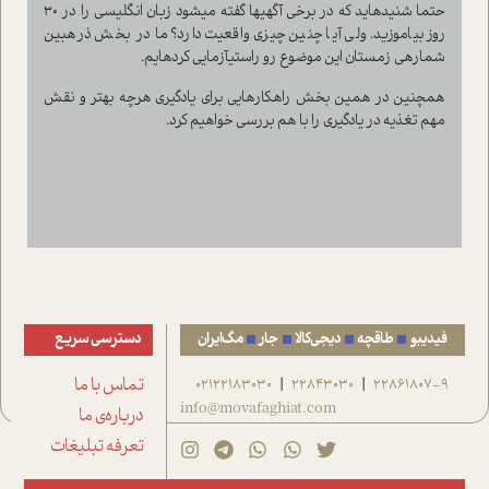
حتما شنیدهاید که در برخی آگهیها گفته میشود زبان انگلیسی را در ۳۰
روز بیاموزید. ولی آیا چنین چیزی واقعیت دارد؟ ما در بخش ذرهبین
شمارهی زمستان این موضوع رو راستیآزمایی کردهایم.
همچنین در همین بخش راهکارهایی برای یادگیری هرچه بهتر و نقش
مهم تغذیه در یادگیری را با هم بررسی خواهیم کرد.
فیدیبو
طاقچه
دیجی‌کالا
جار
مگ‌ایران
دسترسی سریع
22861807-9
22843030
02122183030
تماس با ما
|
|
info@movafaghiat.com
درباره‌ی ما
تعرفه تبلیغات