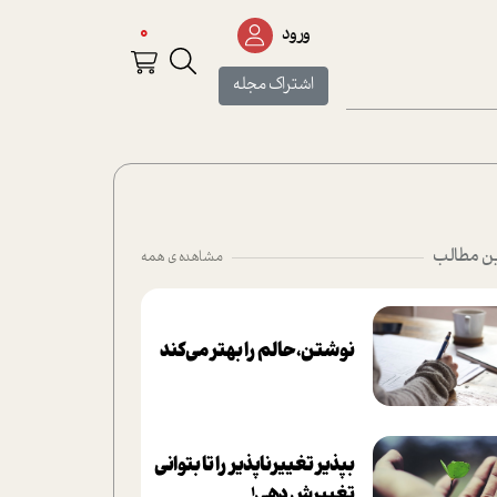
0
ورود
اشتراک مجله
ن مطالب
مشاهده ی همه
نوشتن، حالم را بهتر می‌کند
بپذير تغييرناپذير را تا بتواني
تغييرش دهي!‏