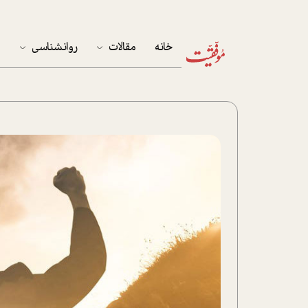
خانه
مقالات
روانشناسی
م
آخرین مقالات
تست روان‌شناسی
مهمان خانه
کوکولوژی
پرونده ویژه
زندگی
نوجوان
کار
پلاس