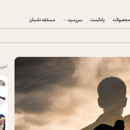
حصولات
پادکست
سررسید
مسابقه داستان
سررسید 1403
سفارش شرکتی سررسید 1403
پکيج نوروزي موفقيت
آخری
تقویم رومیزی
تقویم دیواری