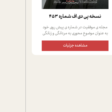
نسخه پي دي اف شماره 453
مجله ی موفقیت در شماره ی پیش روی خود
به عنوان موضوع محوری به مردانگی و زنانگی
سمی پرداخته است؛ علاوه بر این که؛ گفت و
گویی اختصاصی داشته ایم با فردین علیخواه،
مشاهده جزئیات
جامعه شناس در بخش های مختلف تلاش
کرده ایم از دریچه های گوناگون به این موضوع
مهم بپردازیم.فصل ایستگاه؛ شما را با دیدگاه
های روانشناسان و کارشناسان پیرامون
موضوع مردانگی و زنانگی سمی و نیز چالش
های پیرامون آن آشنا می کند.در بخش دو
فنجان داغ به سراغ افرادی رفته ایم که
موفقیت را در عمل به اثبات رسانده اند؛ سید
حمیدرضا محتشمی که بیست و پنجمین
سال فعالیت حرفه ای خود را در حوزه ی
کوچینگ، توسعه ی فردی و رهبری پشت سر