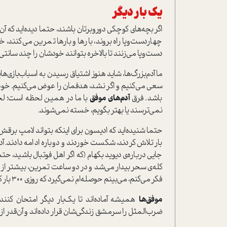
یک ‌بار دیگر
اگر بچه‌های کوچکی دور‌و‌برتان باشند، حتما دیده‌اید که آن‌
چهار‌دست‌و‌پا راه بروند، بارها و بارها تمرین می‌کنند،
دست‌و‌پا می‌زنند تا بالاخره بتوانند خودشان را چند سان
ما آدم‌بزرگ‌ها، شاید هنوز اشتیاق رسیدن به اسباب‌بازی‌هایم
سعی می‌کنیم و اگر نشد، هدفمان را عوض می‌کنیم. خودم
باشد. فرق
آدم‌های موفق
با ما در همین لحظه است؛ لحظه‌
نمی‌ترسند یا بهتر بگویم، خسته نمی‌شوند.
حتما شنیده‌اید که ادیسون برای اینکه بتواند لامپ برقش را
بار تلاش کردند، شکست خوردند و دوباره ادامه دادند. آدم‌
جایی درباره‌ی دیوید بکهام (که اگر اهل فوتبال باشید، ح
فکر می‌کنم، می‌بینم حوصله‌ام نمی‌گیرد که روزی 300 بار کانال تلویزیون را عوض کنم، چه برسد به شوت‌کردن یک توپ!
موفق‌ها
همیشه آماده‌اند تا یک‌بار دیگر امتحان کنند. 
ضرب‌المثل را سرمشق زندگی‌شان قرار داده‌اند و آن‌قدر 