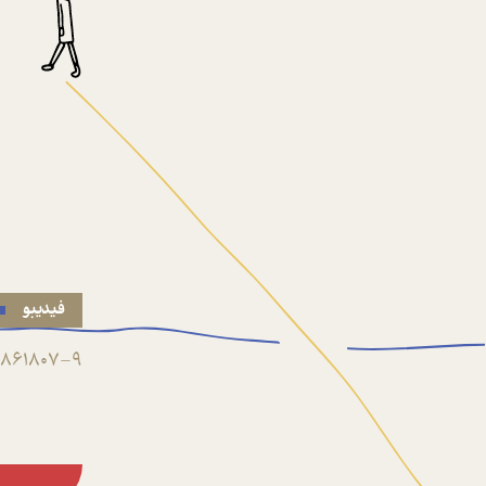
فیدیبو
861807-9