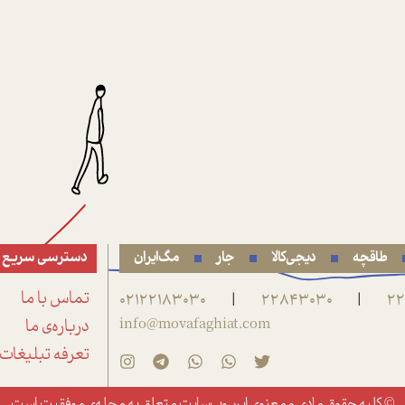
طاقچه
دیجی‌کالا
جار
مگ‌ایران
دسترسی سریع
22
22843030
02122183030
تماس با ما
|
|
info@movafaghiat.com
درباره‌ی ما
تعرفه تبلیغات
© کلیه حقوق مادی و معنوی این وب‌سایت متعلق به
مجله‌ی موفقیت
است