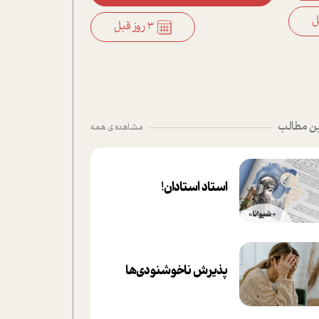
3 روز قبل
ن مطالب
مشاهده ی همه
استاد استادان!
پذیرش ناخوشنودی‌ها