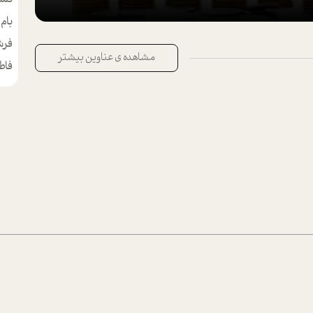
بام
مط
فرش
مشاهده ی عناوین بیشتر
فاط