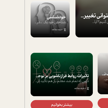
بپذير تغييرناپذير را تا بتواني تغييرش دهي!‏
خودشناسی
يم؟ آيا...
شناختن خود یک سفر است؛ سفری که از مسیره...
1 دقیقه مطالعه
موفق‌ها چگونه‌اند؟
یک در هزار!آدم ها وقتی توجه ما را به
تاثيرات روابط فرا‌زناشويي بر نوجوانان
6 دقیقه مطالعه
درس كه تمام شد، معلم باز هم تاکید کرد که...
یقه مطالعه
بیشتر بخوانیم
3 روز قبل
بیشتر بخوانیم