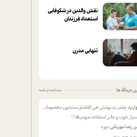
نقش والدین در شکوفا‌یی
ا‌ستعداد فرزندان‌
تنهایی مدرن
 دیدگاه ها
مشاهده ی همه
ارید
چقدر بد نوشتی هی اقتضای سنشون معصومانه این اون خلی؟نکنه تا چهل سالگی پوشکت میکردن و شیر میخوردی که به اینا میگی کودک
یار خوب و عالی استفاده نمودم🙏🤍
ن رضا مهربانی
دوره
ین
خوب بود