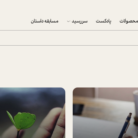
حصولات
پادکست
سررسید
مسابقه داستان
سررسید 1403
سفارش شرکتی سررسید 1403
پکيج نوروزي موفقيت
تقویم رومیزی
تقویم دیواری