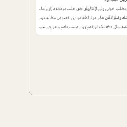
لب حوبی ولی ازکتابهای اقای حلت درکافه بازاریا مایکت میزاشتن رایگان خوب بود ولی هرکدام خلاصه شده ش تومجله از طریق سایت هم خوبه اینکه درزیر اخرصفحه گذاشته شده خب ادم خبره میره نصب میکنه میخونه ولی هرکسی گوشیش ظرفیتش نداره باتشکر
اد رضازادگان
عالی بود. لطفا در این خصوص مطالب و مثال های بیشتر ی ارایه دهید
مه
سال ۱۴۰۰ تک فرزندم رو از دست دادم و هر چی میگذره حالم بدتر میشه و دلتنگتر تنایی رو ترجیح دادم و معاشرت برام سخت شده