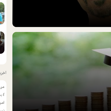
آخرین
مرو
f
بس
امی
نسر