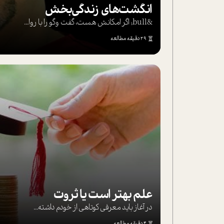
انگشت‌های‌ زندگی‌بخش
&bull; اگر امکانش هست، گفت وگو را با روا...
29 دقیقه مطالعه
علم بهتر است یا ثروت
در آغاز باید معرفی کوتاهی از خودم داشته...
4 دقیقه مطالعه