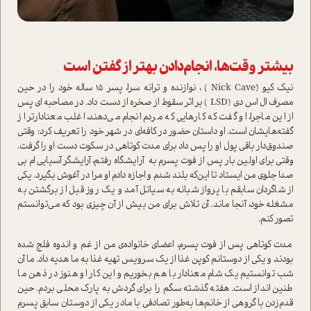
بیشتر وقت‌ها، انجام‌دادن بهتر از گفتن ا‌ست
نیک کیو (Nick Cave ) ، نوازنده و ترانه سرا، پسر 15 ساله خود را در حین
مصرف ال اس دی (LSD ) بر اثر سقوط از صخره از دست داد. در مصاحبه ای پس
از این ماجرا، او گفت که کارهایی که مردم انجام می‌دهند، اغلب معنادارتر از
گفته‌هایشان ا‌ست. او دا‌ستان حضور در کافه‌ای در شهر خود را تعریف کرد: وقتی
صندوق‌دار باقی پول او را پس داد برای مدت کوتاهی در سکوت دست او را گرفت.
وقتی برای اولین بار پس از فوت پسرم به آرایشگاه رفتم، آرایشگر آسیایی ام بی
صدا جلوی من ایستاد تا این‌که بلند شدم و اجازه دادم او مرا در آغوش بگیرد. یکی
از شاگردان سابقم با پرواز شبانه به سیاتل آمد و یک روز قبل از برگشتن به
مشغله خود، آنجا ماند. آن تلاش برای من بیش از آن چیزی بود که می‌توانستم
تصور کنم.
مدت کوتاهی پس از فوت پسرم، اعضای خانواده‌ی من از غم و اندوه فلج شده
بودند و یکی از دوستانم کوپن غذا از یک سرویس تهیه غذا به ما هدیه داد. ما آن
شب توانستیم یک شام معنادار با هم بخوریم و این کار او هنوز در ذهن ما
طنین انداز ا‌ست. هفته گذشته سگم را برای گردش به پارک محلی بردم. حین
قدم‌زدن با گروهی از خانم‌ها به‌طور تصادفی با مادر یکی از دوستان سابق پسرم