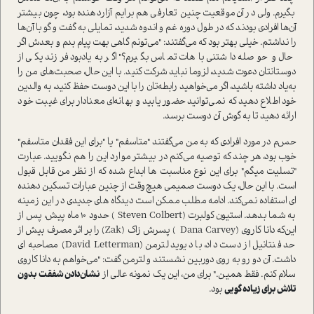
بگیرم. ولی در آن‌موقعیت چنین تعارفی هم برایم آزاردهنده بود، چون بیشتر
آن‌ها افرادی بودند که در طول دوره غم و اندوه شدید، تمایلی به گفت و گو با آن‌ها
را نداشتم. خیلی بهتر بود که می‌گفتند: "می‌تونم گاهی بهت پیام بدم و بعدش اگر
حال و حوصله داشتنی باهات تماس بگیرم؟" اگر به‌یادبود فرزند یکی از
دوستانتان دعوت شدید، لزوما نباید شرکت کنید. با این حال، صحبت‌های من را
به‌یاد داشته باشید، اگر می‌خواهید رابطه‌تان را با این دوست حفظ کنید، به والدین
خود اطلاع دهید که نمی‌توانید حضور یابید و بهانه‌ای معنادار برای غیبت خود
ارائه دهید تا به گوش آن دوست برسد.
حس‌م در مورد افرادی که به من می‌گفتند "متاسفم" یا "برای این فقدان متاسفم"
خوب بود، هر چند که توصیه می‌کنم در بیشتر موارد این را هم نگویید. عبارت
"تسلیت میگم" برای این نوع مناسبت ها ابداع شده که از نظر من قابل قبول
ا‌ست. با این حال، یک دوست صمیمی هیچ‌وقت از چنین عبارات تسکین دهنده
ای ا‌ستفاده نمی‌کند. ادامه مطلب ممکن ا‌ست دیدگاه های جدیدی در این زمینه
به شما بدهد. ا‌ستیون کولبرت (Steven Colbert ) حدود 10 ماه پیش، پس از
این‌که دانا کاروی (Dana Carvey ) پسرش زاک (Zak) را بر اثر مصرف بیش از
حد فنتانیل از دست داد، با دیوید لترمن (David Letterman) مصاحبه ای
داشت. آن دو رو به روی دوربین نشستند و لترمن گفت‌: "می‌خواهم به دانا کاروی
سلام کنم. فقط همین." برای من‌، این یک نمونه عالی از
نشان‌دادن شفقت بدون
تلاش برای زیاده گویی
بود.