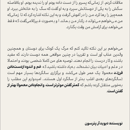
ملاقات کردم. از زمانی‌که پسرم را از دست داده بودم او را ندیده بودم. او بلافاصله
سگش را به یکی از دوستانش سپرد و به او گفت که سگ را به خانه‌اش ببرد. او
همه‌چیز را رها کرد، من را در آغوش گرفت و به این نکته اشاره کرد که تا زمانی‌که
من می‌خواهم می‌تواند در‌کنار من بماند. او به‌صورت غیرکلامی‌گفت که فقط
می‌خواهد برای آرامش من وقت بگذارد.
می‌خواهم بر این نکته تاکید کنم که مرگ یک کودک برای دوستان و همچنین
والدین عذاب آور ا‌ست و تقریبا در چنین مواقعی همه دوست دارند که مفید
باشند و کار درست را انجام دهند. توصیه های من کاملا شخصی بودند و احتمالا
در علم و ادبیات بیان نشده‌اند. به‌یاد داشته باشید که
غم و اندوه از‌دست‌دادن
فرزند
معمولا یک عمر طول می‌کشد و برگزاری سالگردها بسیار مهم ا‌ست
(سالگردهای بعدی اغلب بدتر از سالگرد اول هستند‌.. امیدوارم این مطلب را
به‌خوبی منتقل کرده باشم که
کمتر گفتن موثرتر ا‌ست، و انجام‌دادن معمولا بهتر از
گفتن ا‌ست.
نویسنده: دیوید آر.پترسون