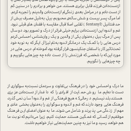
یکی از دوستانش را تجربه می‌کند. با این وجود، فقدان های بسیار کمی با
از‌دست‌دادن فرزند قابل برابری هستند‌. من خواهر و برادرم را در سنین کم
از دست دادم و در مراحل بعدی زندگی‌ام از‌دست‌دادن والدینم را تجربه کردم.
اما مرگ پسر بیست و شش ساله‌ی محبوبم، بیل، به‌دلیل مصرف بیش از
حد فنتانیل (fentanyl ) تقلبی اصلا قبال مقایسه با فقدان های قبلی نبود.
غم و اندوه این از‌دست‌دادن برایم خیلی فراتر از درک و تصورم بود. دو سال
پس از مرگ بیل، به‌عنوان یکی از والدین و یک روان‌شناس، احساس کردم
درس هایی را با کمک یک درمانگر اندوه به‌نام لیزا آر. ایگر که به نوبه خود
تحت‌تاثیر کار با ا‌ستفان جنکینسون قرار گرفته بود، آموخته ام. درس هایی در
مورد این‌که با شخصی که فرزندش را از دست داده چه چیزهایی بگوییم و
چه چیزهایی را نگوییم.
ما درک و احساس خود را در فرهنگ بی‌تفاوت و سردمان نسبت‌به سوگواری از
دست داده‌ایم. ما روش حمایت از افرادی را که داغدار از‌دست‌دادن عزیزی
هستند‌.بلد نیستیم. در‌حالی‌که هیچ فرهنگی ازغم و اندوه آسان نمی‌گذرد،
فرهنگ هایی وجود دارند که غم و اندوه و سوگواری را به‌عنوان بخشی عادی و
مهم از زندگی می پذیرند و شامل می‌شوند. ما به‌عنوان اعضای این فرهنگ
موظفیم از کسانی که غمگین هستند‌ حمایت کنیم، زیرا می‌دانیم که نوبت ما
هم خواهد رسید و ما نیز به چنین حمایت‌هایی نیاز خواهیم داشت.