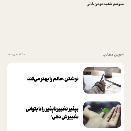
مترجم: ناهید مومن خانی
آخرین مطالب
مشاهده ی همه
نوشتن، حالم را بهتر می‌کند
بپذير تغييرناپذير را تا بتواني
تغييرش دهي!‏