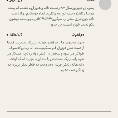
محیا
1404/2/7
واقعی در ارتباط با اختلال شخصیت اسکزوئید و مشکلات و نیز
راهکارهای حل آن قرار می دهد که در اتاق درمان اتفاق افتاده
پسرم رو شهریور سال ۹۷ از دست دادم و هنوز آروم نشدم که بماند
است.در فصل پایانی زیر ذره بین نیز همکاران ما تلاش کرده
هر سال تلختر میشه این غم و تقریبا تمام دوستانم رو از دست
اند تا در کنار مطالب سرگرمی و انگیزشی، شما را با بهترین و
دادم چون انرژی منفی ازم میگیرن🥹🥹🥹 کاش میتونستم بهشون
موثرترین راهکارهای استفاده از هوش مصنوعی در حوزه های
بگم دست خودم نیست این اندوه
مختلف کسب و کار آشنا کنند.
موفقیت
1404/4/7
درود، همدردی ما را در فقدان فرزند عزیزتان بپذیرید. قطعا
از دست دادن عزیزان غم سنگینیست ، اما زمانی که سوگ
طولانی می شود و شخص در زندگی روزمره دچار مشکل می
شود باید از یک متخصص یا مشاور با تجربه کمک گرفت.
متاسفانه زندگی جریان دارد و باید به خاطر دیگر عزیزان به
زندگی ادامه دهیم.