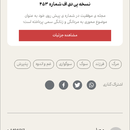
نسخه پي دي اف شماره 453
مجله ی موفقیت در شماره ی پیش روی خود به عنوان
موضوع محوری به مردانگی و زنانگی سمی پرداخته است؛
علاوه بر این که؛ گفت و گویی اختصاصی داشته ایم با فردین
علیخواه، جامعه شناس در بخش های مختلف تلاش کرده ایم
مشاهده جزئیات
از دریچه های گوناگون به این موضوع مهم بپردازیم.فصل
ایستگاه؛ شما را با دیدگاه های روانشناسان و کارشناسان
پیرامون موضوع مردانگی و زنانگی سمی و نیز چالش های
پیرامون آن آشنا می کند.در بخش دو فنجان داغ به سراغ افرادی
مرگ
فرزند
سوگ
سوگواری
غم و اندوه
پذیرش
رفته ایم که موفقیت را در عمل به اثبات رسانده اند؛ سید
حمیدرضا محتشمی که بیست و پنجمین سال فعالیت حرفه
ای خود را در حوزه ی کوچینگ، توسعه ی فردی و رهبری پشت
سر نهاده است و نیز کرامت عزیز زاده؛ سفیر صلح و دوستی که
اشتراک گذاری
با رکاب زدن در بیش از هفتاد کشور و کاشتن درخت، به نماد
حمایت از محیط زیست و منابع طبیعی تبدیل گشته
است.فصل روایت اجنبی ها در این شماره به دو موضوع
جذاب پرداخته است که عبارتند از جنبش آهستگی و نیز مقاله
ای که به زندگی شگفت انگیز جین گودال و تاثیرات کاوش های
ایشان در حوزه ی شامپانزه ها بر زندگی امروزی ما نگاهی
افکنده است.فصل اتاق 333 شما را پای صحبت یک تجربه ی