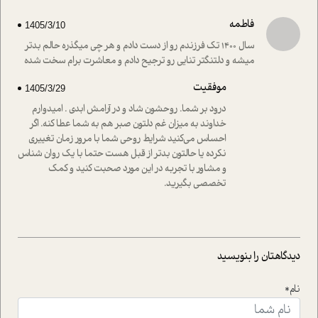
فاطمه
1405/3/10
سال ۱۴۰۰ تک فرزندم رو از دست دادم و هر چی میگذره حالم بدتر
میشه و دلتنگتر تنایی رو ترجیح دادم و معاشرت برام سخت شده
موفقیت
1405/3/29
درود بر شما. روحشون شاد و در آرامش ابدی . امیدوارم
خداوند به میزان غم دلتون صبر هم به شما عطا کنه. اگر
احساس می‌کنید شرایط روحی شما با مرور زمان تغییری
نکرده یا حالتون بدتر از قبل هست حتما با یک روان شناس
و مشاور با تجربه در این مورد صحبت کنید و کمک
تخصصی بگیرید.
دیدگاهتان را بنویسید
نام*