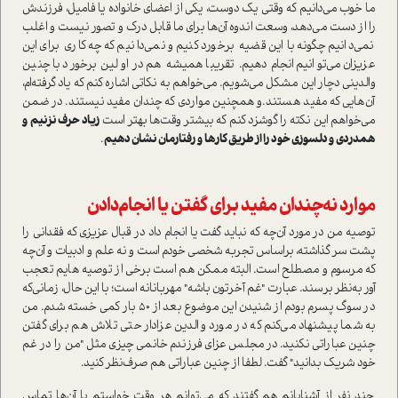
ما خوب می‌دانیم که وقتی یک دوست، یکی از اعضای خانواده‌ یا فامیل، فرزندش
را از دست می‌دهد، وسعت اندوه آن‌ها برای ما قابل درک و تصور نیست و اغلب
نمی‌دانیم چگونه با این قضیه برخورد کنیم و نمی‌دانیم که چه کاری برای این
عزیزان می‌توانیم انجام دهیم. تقریبا همیشه هم در اولین برخورد با چنین
والدینی دچار این مشکل می‌شویم. می‌خواهم به نکاتی اشاره کنم که یاد گرفته‌ام،
آن‌هایی که مفید هستند‌.و همچنین مواردی که چندان مفید نیستند. در ضمن
می‌خواهم این نکته را گوشزد کنم که بیشتر وقت‌ها بهتر ا‌ست
زیاد حرف نزنیم و
همدردی و دلسوزی خود را از طریق کارها و رفتارمان نشان دهیم
.
موارد نه‌چندان مفید برای گفتن یا انجام‌دادن
توصیه من در مورد آن‌چه که نباید گفت یا انجام داد در قبال عزیزی که فقدانی را
پشت سر گذاشته، بر‌اساس تجربه شخصی خودم ا‌ست و نه علم و ادبیات و آن‌چه
که مرسوم و مصطلح ا‌ست. البته ممکن هم ا‌ست برخی از توصیه هایم تعجب
آور به‌نظر برسند. عبارت "غم آخرتون باشه" مهربانانه ا‌ست؛ با این حال، زمانی‌که
در سوگ پسرم بودم از شنیدن این موضوع بعد از 50 بار کمی خسته شدم. من
به شما پیشنهاد می‌کنم که در مورد والدین عزادار حتی تلاش هم برای گفتن
چنین عباراتی نکنید. در مجلس عزای فرزندم خانمی چیزی مثل "من را در غم
خود شریک بدانید" گفت. لطفا از چنین عباراتی هم صرف‌نظر کنید.
چند نفر از آشنایانم هم گفتند که می‌توانم هر وقت خوا‌ستم با آن‌ها تماس