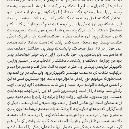
دوست داشتم فرزندانم در مسیر من و مادرشان حرکت کنند، ولی شاید با
چالش‌هایی که برای ما مطرح ا‌ست کنار نمی‌آمدند. وقتی شما مجبور می‌شوید
چیزهایی را از خانواده دریغ کنید، به‌دلیل این‌که گرفتاری بیش از حد دارید و
به‌دلایلی که گفتم قابل‌توجیه ا‌ست، یک عکس‌العمل خانواده و بچه‌ها می‌تواند
این باشد که این طرز زندگی را نمی‌پذیریم. فرزندانم گ رچه از کاری که می‌کنم
خوشحال هستند‌.و گاهی می‌گویند مسیر شما مسیر خوبی ا‌ست؛ مسیری ا‌ست
که برای خودتان، بیماران و جامعه موثر و ارضا‌کننده ا‌ست، ولی برای یک زندگی
مناسب نیست، چون ممکن ا‌ست کسی باشد که دوست نداشته باشد همه‌ی
عمر خود را در اتاق عمل صرف کند یا پشت کامپیوتر برای مقالاتش مطالعه کند.
آن‌ها هم یک اولویت‌هایی برای خود دارد. من از این بابت خیلی خوشحالم. پسر
دوم من چیزهای مختلف و رشته‌های مختلف را انتخاب کرد. در مسیر ورزش،
کامپیوتر، بیزینس، پزشکی و... حتی با خودم به اتاق عمل آمد و مسیر مرا دید و
در‌نهایت انتخاب کرد به‌سمت مهندسی کامپیوتر برود. ولی شاید در این تصمیم،
همان‌طور که می‌گویم، نوع زندگی ما موثر بوده باشد، چون بیشترین کسی که این
را لمس می‌کند خانواده‌ی فرد ا‌ست. وقتی شما مشغله‌ی کاری زیادی دارید،
زندگی شما وقف کارتان ا‌ست و بیشترین کسی که این را می‌فهمد بچه‌هایتان
هستند‌. چون مجبورید مقداری از وقت آن‌ها را بزنید و کارتان را انجام دهید. پس
آن‌ها ممکن ا‌ست این عکس‌العمل را به‌صورت طبیعی نشان دهند. دیگر آن
ایده‌آل‌گرایی که بچه‌های دیگر دارند تا پزشک شوند، بچه‌های پزشک‌ها چون پدران
و مادران خود را می‌بینند و چالش‌ها و مشکلات آن‌ها را می‌بینند، شاید نداشته
باشند. به‌همین دلیل یکی از فرزندانم به‌سمت کامپیوتر رفت و آن یکی هم
گرچه دوست داشت پزشکی بخواند، ولی نهایتا دندان‌پزشکی را انتخاب کرد و