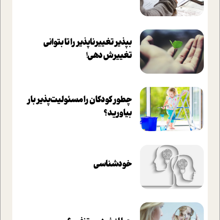
بپذير تغييرناپذير را تا بتواني
تغييرش دهي!‏
چطور کودکان را مسئولیت‌پذیر بار
بیاورید؟
خودشناسی