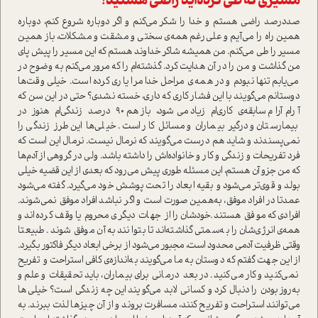
مسیری که طی کرده‌اید راضی هستید؟
صد‌درصد راضی هستم و خدا را شکر می‌کنم و اگر دوباره شروع کنم، دوباره
همین راه را می‌آیم و علی‌رغم همه‌ی سختی و مشقت و مشکلات، باز همین
مسیر را طی می‌کنم. من همیشه شاکر خداوند هستم که این مسیر را پیش پای
من گذاشت و من را در آن هدایت کرد. گذشته‌ام را که مرور می‌کنم به وضوح در
می‌یابم تنها نبودم و در همه‌ی مراحل خدا مرا یاری کرده ا‌ست. خیلی وقت‌ها
دوستانم می‌گویند با این فشار کاری که داری، خسته نشدی؟ حتی در این سن که
آرام‌آرام سابقه‌ی کاری‌ام زیاد می‌شود، باز هم ۹۰ درصد زندگی‌ام هنوز در
بیمارستان و درگیر بیماران و مسائل کار ا‌ست. خیلی‌ها این طرز زندگی را
نمی‌پسندند و شاید هم درست می‌گویند که نرمال نیست. نرمال این ا‌ست که
فرد تفریحات و زندگی و کار و خانواده‌اش را داشته باشد. ولی در گروهی از آدم‌ها
که من جزو آن هستم، این مسئله طوری پیش می‌رود که بعدی از این قضیه خیلی
بولد و قوی‌تر می‌شود و بقیه ابعاد را تحت پوشش خود می‌گیرد. گفته می‌شود
عمدتا در افراد موفق، به‌همین صورت ا‌ست و اگر نباشد افراد موفق نمی‌شوند.
افرادی که موفق هستند‌.خودشان را از جهات د‌یگری محروم یا وقف کرده‌اند و
همه‌ی انرژی‌شان را به‌سمتی گذاشته‌اند تا بتوانند به آن موفق شوند. طبیعتا
وقتی ظرفیت آدمی محدود ا‌ست، مجبور می‌شود از برخی ابعاد دیگر فاکتور بگیرد.
از این جهت گفتم که دوستان به ما می‌گویند به‌اندازه‌ی کافی ا‌ستراحت و تفریح
نمی‌کنید و کار می‌کنید. در بعد درمانی برای بیماران، باید تحقیقات و علم و
به‌روز بودن را دنبال کرد و کسانی لابد می‌گویند این چه زندگی ا‌ست؟ خیلی‌ها
می‌توانند ا‌ستراحت و تفریح کنند، مسافرت بروند و از آن چیزها لذت ببرند. به