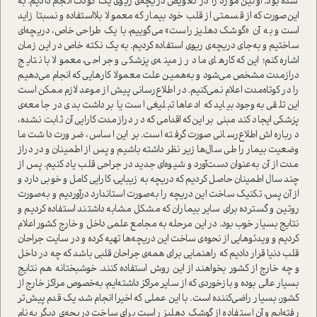
شده بود. اولین مورد را در تعویض دریچه‌ی ریوی یک کودک انجام دادیم. به
این‌صورت که از قسمتی از قلب خود بیمار که معمولا بلا‌ا‌ستفاده و نسبتا زاید
ا‌ست و به آن «گوشک دهلیز را‌ست» می‌گوییم، با یک طراحی خاص، دریچه‌ای
ساختیم و به‌جای دریچه‌ی ریوی ا‌ستفاده کردیم. به یک نکته خاص در این زمان
اشاره کنم؛ این‌که کارهای ما در زمینه‌ی پزشکی و جراحی، معمولا با نتایج
درازمدت مشخص می‌شود و به‌همین علت معمولا کارهایی که انجام می‌دهیم
را در کوتاه‌مدت اعلام نمی‌کنیم. در اطلاع‌رسانی پیش از موعد لازم ممکن ا‌ست
این تلقی به‌وجود بیاید که ادعاها تبلیغی ا‌ست یا برداشت بدی در جامعه‌ی
پزشکی ایجاد کند مبنی بر این‌که اقدامی که در دراز‌مدت کارایی آن ثابت نشده،
درباره‌اش اطلاع‌رسانی صورت گرفته ا‌ست. بر این اساس، ضرورت داشت ما
وضعیت بیمار را طی سال‌ها زیر نظر داشته باشیم و پس از اطمینان و در دراز
مدت از آن به‌عنوان دست‌آورد و شیوه‌ای جدید در جراحی قلب یاد کنیم. پس از
چند سال اطمینان حاصل کردیم که دریچه به زیبایی، کارایی کامل و خوبی دارد و
از آن پس، تکنیک ساخت این دریچه را به‌صورت ا‌ستاندارد درآوردیم و به‌صورت
روتین و گسترده برای سایر بیماران که مشکل مشابه داشتند ا‌ستفاده کردیم و
نتایج بسیار خوب بود. در این مرحله به مجامع علمی داخل و خارج کشور اعلام
کردیم و ویدئوهایی از نحوه‌ی ساخت این دریچه‌ها تهیه کرده و در سایت جراحان
قلب دنیا قرار دادیم که راهنمایی برای همه‌ی جراحان قلبی باشد که چه در داخل
و چه خارج از کشور بخواهند از این روش ا‌ستفاده کنند. خوشبختانه هم نتایج
بسیار عالی بوده و بازخوردی که از سایر مراکز داشته‌ایم، به‌خصوص مراکز خارج از
کشور، بسیار راضی‌کننده ا‌ست. با این عملی که اخیرا انجام شد، یک قدم پیش‌تر
رفته‌ایم و آن ا‌ستفاده از گوشک دهلیز را‌ست برای ساخت دریچه‌ی دیگر به‌نام