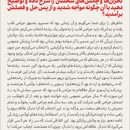
بحران‌ها و چالش‌های سختتان را شرح داده و توضیح
دهید با آن چگونه مواجه شدید و از پس حل و فصلش
بر‌آمدید؟
خاطره‌ای را برای شما می‌گویم و آن زمانی بود که مسیرم به‌سوی جراحی قلب
رفت و زمانی‌که باید جراحی قلب را به‌عنوان یک رشته انتخاب می‌کردم. شاید آن
چالش بزرگی بود و ممکن ا‌ست درسی برای جوان‌تر‌ها داشته باشد. یک چالش
بسیار بزرگی که در این مسیر با آن مواجه بودم زمانی بود که ما پزشکی عمومی
را تمام کردیم و باید برای تخصص رشته و گرایشی را انتخاب می‌کردیم. من چون
جزو یک درصد نمره‌های بالاتر و ممتاز دوران پزشکی بودم، این امکان برایم وجود
داشت که در هر رشته‌ای که می‌خواهم ادامه تحصیل دهم. از جمله رشته‌هایی از
پزشکی که از آن‌ها به‌عنوان رشته‌های لوکس یاد می‌شود (این دست رشته‌ها
معمولا رشته‌های راحت‌تر و با در‌آمد بیشتر هستند‌.) آن زمان این فرصت را
داشتم تا بدون این‌که به خدمت سربازی بروم، مستقیما به هریک از رشته‌هایی
که می‌خواهم، وارد شوم. گزینه‌هایم از‌سویی رشته‌های لوکس کم‌زحمت و
پردر‌آمد و از‌سوی دیگر علاقه‌ام به جراحی قلب بود که مسیر سختی دارد. به
این‌صورت که ۴ سال جراحی عمومی باید خوانده شود و بعد از آن داوطلب در
امتحان جراحی قلب شرکت کند و بعد سه سال هم جراحی قلب بخواند و تمام
عمرش با رشته‌ای سخت سر و کله بزند. این انتخاب که آیا دنبال علاقه بروم یا
راهی ساده و توجه‌برانگیز و در‌آمدساز را در اصطلاحا رشته‌های لوکس پزشکی
ادامه دهم، برایم چالش‌برانگیز بود. این اتفاقی ا‌ست که سر راه هر کسی قرار
می‌گیرد که دنبال علاقه‌اش برود یا دنبال چیزی که مصلحت ایجاب می‌کند! با