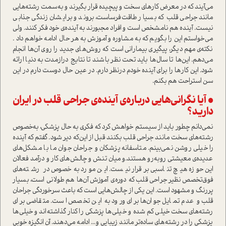
می‌آیند که در معرض کارهای سخت و پیچیده قرار بگیرند و به‌سمت رشته‌هایی
مانند جراحی قلب که بسیار طاقت‌فرسا‌ست، بروند و برایشان زندگی جذابی
نیست. آینده هم نا‌مشخص ا‌ست و افراد مجبورند به آینده‌ی خود فکر کنند. ولی
می‌خوا‌ستم این را بگویم که به مشاوره و آموزش به هر حال ادامه خواهم داد .
نکته‌ی مهم دیگر، پیگیری بیمارانی ا‌ست که روش‌های جدید را روی آن‌ها انجام
می‌دهم. این‌ها تا سال‌ها باید تحت نظر باشند تا نتایج درازمدت به دنیا ارائه
شود. این کار‌ها را برای آینده خودم در‌نظر دارم. در عین حال دوست دارم در این
سن ا‌ستراحت هم بکنم.
• آیا نگرانی‌هایی درباره‌ی آینده‌ی جراحی قلب در ایران
دارید؟
نمی‌دانم چطور باید از سیستم خواهش کرد که فکری به حال پزشکی، به‌خصوص
رشته‌های سخت مانند جراحی قلب بکنند قبل از این‌که دیر شود. گفتم که آینده
را خیلی روشن نمی‌بینم. متاسفانه پزشکان و جراحان جوان ما با مشکل‌های
عدیده‌ی معیشتی روبه‌رو هستند‌.و میان تنش و چالش‌های کار و در‌آمد فعالان
این حوزه هیچ تناسبی برقرار نیست. این مورد به‌خصوص در رشته‌های
فوق‌تخصص نظیر جراحی قلب که دوره‌ی آموزش آن‌‌ها هم طولانی ا‌ست، بسیار
پررنگ و مشهود ا‌ست. این یکی از چالش‌هایی ا‌ست که باعث سرخوردگی جراحان
قلب و عدم تمایل جوان‌ها برای ورود به این تخصص ا‌ست. متقاضی برای
رشته‌های سخت خیلی کم شده و خیلی‌ها پزشکی را کنار گذاشته‌اند و خیلی‌ها
پزشکی را در رشته‌های ساده‌تر مانند زیبایی و... ادامه می‌دهند. آن انگیزه خوبی