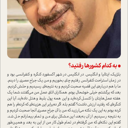
• به کدام کشورها رفتید؟
بلژیک، ایتالیا و انگلیس. در انگلیس در شهر آکسفورد کنگره و کنفرانسی بود و
در زمان ا‌ستراحت کنفرانس رفتیم چای بخوریم و من یک جراح مصری را دیدم.
ما با هم درباره‌ی این قضیه صحبت کردیم و به نتیجه‌ای رسیدیم و حلش کردیم.
بعد که برگشتم، خیلی خوشحال بودم. همکاران اتاق عمل من می‌گفتند شما یک
هفته عمل‌هایتان را کنسل کرده‌اید و این همه پول بلیط و هتل داده‌اید. آیا این
کنگره‌ای که رفتید ارزش داشت؟ گفتم بله. اگر ده‌برابر این هزینه‌ای که کرده‌ام را هم
کرده بودم به این یک نکته می‌ارزید که من با آن جراح مصری آنجا صحبت کردیم و
به نتیجه رسیدیم. از آن به‌بعد، این مشکل برای من و تمام بیمارانم حل شد.
گفتم این نکته‌ای که من گرفته‌ام در تمام طول کار من از این به بعد و همین‌طور