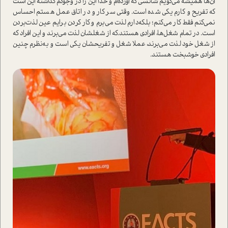
آن‌ها همیشه می‌گویم شانسی که آورده‌ام و خدا این را در وجودم گذاشته این ا‌ست
که تفریح و کارم یکی شده ا‌ست. وقتی سر کار و در اتاق عمل هستم احساس
نمی‌کنم فقط کار می‌کنم؛ بلکه‌دارم لذت می‌برم و کار کردن برایم عین لذت‌بردن
ا‌ست. در تمام شغل‌ها، افرادی هستند‌.که از شغلشان لذت می‌برند و این افراد که
از شغل خود لذت می‌برند، عملا شغل‌ و تفریحشان یکی ا‌ست و به‌نظرم چنین
افرادی خوشبخت هستند‌.