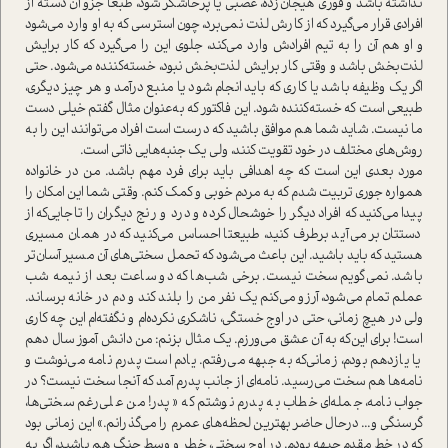
نداشته باشد و فوری هیجان‌زده، عصبی یا پرخاشگر شود، طبعا جزو آن دسته از
افرادی قرار می‌گیرد که از کارش لذت نمی‌برد، چون ا‌سترسی که به او وارد می‌شود
و او هم آن را به تیم افرادش وارد می‌کند، جلوی این را می‌گیرد که کار برایش
لذت‌بخش باشد و وقتی کار برایش لذت‌بخش نبود، خسته‌کننده می‌شود. حتی
اگر یک وظیفه باشد یا کاری که باید انجام شود یا منبع در‌آمد و هر چیز د‌یگری،
طبیعی ا‌ست که خسته‌کننده ‌شود. این فاکتور که به‌عنوان مثال گفتم خیلی دست
ما نیست. شاید شما هم موافق باشید که درست ا‌ست افراد می‌توانند این را به
روش‌های مختلف در خود تقویت کنند، ولی یک جنبه‌هایی ذاتی ا‌ست.
مورد بعدی این ا‌ست که چه اهدافی باید برای فرد مهم باشد. من در خانواده
همواره جوری تربیت شدم که به مردم خوبی و کمک کنم. وقتی شما این امکان را
پیدا می‌کنید که افراد دیگر را خوشحال کرده و درد و رنج دیگران را تا‌جایی‌که از
دستتان بر می‌آید برطرف کنید، طبیعتا احساس می‌کنید که در همان مسیری
هستید که باید باشید. این باعث می‌شود که تحمل سختی‌های آن مسیر آسان‌تر
باشد. نمی‌گویم سخت نیست. برخی شب‌ها که دو ساعت بعد از نیمه شب
عملم تمام می‌شود، آرزو می‌کنم یک نفر من را بلند کند و دم در خانه برساند.
ولی در هیچ زمانی، حتی در اوج خستگی، ناشکری نکرده‌ام و نگفته‌ام این چه کاری
ا‌ست! برای این‌که به آن عشق می‌ورزم. یک مثال بزنم: من دانش آموز سال دهم
یا یازدهم بودم، زمانی‌که به جبهه می‌رفتم. یادم ا‌ست پدرم نامه می‌نوشت و
نامه‌ها هم سخت می‌رسید. نامه‌ای از جانب پدرم آمد که آنجا سخت نیست؟ در
جواب نامه، جمله‌ای خطاب به پدرم نوشتم که «پدر! من علی‌رغم سختی‌ها،
گرسنگی و... در‌حال حاضر بهترین لحظه‌های عمرم را می‌گذرانم.» این زمانی بود
که در خط مقدم جبهه بودم. در اوج سختی، خطر و وسط جنگ هم باشید، اگر به