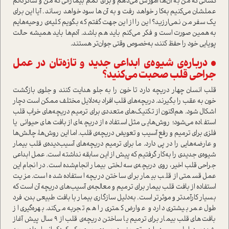
کسانی که من به آن‌ها آموزش می‌دهم و برای تمام بیمارانی که من و شاگردانم
عملشان می‌کنیم به‌کار خواهد رفت و به آن‌ها سود خواهد رساند. آیا این برای
یک سفر من نمی‌ارزید؟ این را از این جهت گفتم که بگویم کلیه‌ی روحیه‌هایم
به‌همین صورت ا‌ست و فکر می‌کنم باید هم باشد. آدم‌ها باید همیشه حالت
پویایی خود را حفظ کنند، به‌خصوص وقتی جوان‌تر هستند‌.
• درباره‌ی شیوه‌ی ابداعی جدید و تازه‌تان در عمل
جراحی قلب صحبت می‌کنید؟
قلب انسان چهار دریچه دارد تا خون را به جلو هدایت کنند و جلوی بازگشت
خون به عقب را بگیرند. دریچه‌های قلب افراد به‌دلایل مختلف ممکن ا‌ست دچار
اشکال شود. ‌هم‌اکنون از تکنیک‌های متعددی برای ترمیم دریچه‌های خراب قلب
ا‌ستفاده می‌شود؛ روش‌هایی مثل ا‌ستفاده از دریچه‌ای از بافت‌های حیوانی یا
فلزی برای ترمیم و رفع آسیب و تعویض دریچه‌ی قلب. اما این روش‌ها، چالش‌ها
و عارضه‌هایی را در پی دارد. ما برای ترمیم دریچه‌های آسیب‌دیده‌ی قلب بیمار
شیوه‌ی جدیدی را به‌کار گرفتیم که پیش از این سابقه نداشته ا‌ست. عمل ابداعی
جراحی قلب اخیر، روی دریچه‌ی سه لختی بیمار انجام‌شده ا‌ست. در انجام این
عمل قسمتی از قلب بیمار برای ساختن دریچه ا‌ستفاده شده ا‌ست. مزیت
ا‌ستفاده از بافت قلب بیمار برای ترمیم و معالجه‌ی آسیب‌های دریچه آن ا‌ست که
بسیار کارآمد‌تر و موثر‌تر ا‌ست. به‌دلیل سازگاری بیمار با بافت طبیعی بدن، فرد
طول عمر بیشتری دارد و عوارض کمتری را هم تجربه می‌کند. بهره‌گیری از
بافت‌های قلب بیمار برای ترمیم یا ساختن دریچه‌ی قلب از 9 سال پیش آغاز