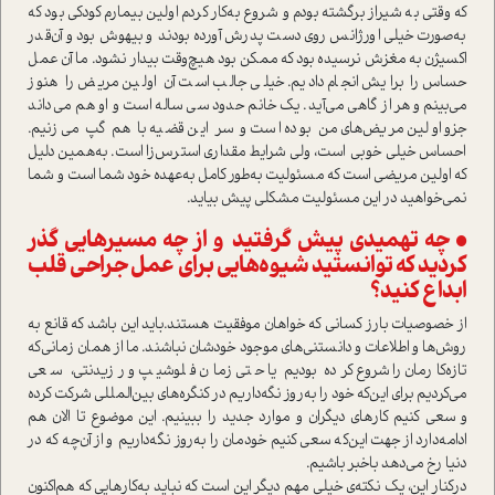
که وقتی به شیراز برگشته بودم و شروع به‌کار کردم اولین بیمارم کودکی بود که
به‌صورت خیلی اورژانس روی دست پدرش آورده بودند و بیهوش بود و آن‌قدر
اکسیژن به مغزش نرسیده بود که ممکن بود هیچ‌وقت بیدار نشود. ما آن عمل
حساس را برایش انجام دادیم. خیلی جالب ا‌ست آن اولین مریض را هنوز
می‌بینم و هر از گاهی می‌آید. یک خانم حدود سی ساله ا‌ست و او هم می‌داند
جزو اولین مریض‌های من بوده ا‌ست و سر این قضیه با هم گپ می‌زنیم.
احساس خیلی خوبی ا‌ست، ولی شرایط مقداری ا‌سترس‌زا ا‌ست. به‌همین دلیل
که اولین مریضی ا‌ست که مسئولیت به‌طور کامل به‌عهده خود شما ا‌ست و شما
نمی‌خواهید در این مسئولیت مشکلی پیش بیاید.
• چه تهمیدی پیش گرفتید و از چه مسیرهایی گذر
کردید که توانستید شیوه‌هایی برای عمل جراحی قلب
ابداع کنید؟
از خصوصیات بارز کسانی که خواهان موفقیت هستند‌.باید این باشد که قانع به
روش‌ها و اطلاعات و دانستنی‌های موجود خودشان نباشند. ما از همان زمانی‌که
تازه‌کارمان را شروع کرده بودیم یا حتی زمان فلوشیپ و رزیدنتی، سعی
می‌کردیم برای این‌که خود را به‌روز نگه‌داریم در کنگره‌های بین‌المللی شرکت کرده
و سعی کنیم کارهای دیگران و موارد جدید را ببینیم. این موضوع تا الان هم
ادامه‌دارد از جهت این‌که سعی ‌کنیم خودمان را به‌روز نگه‌داریم و از آن‌چه که در
دنیا رخ می‌دهد باخبر باشیم.
در‌کنار این، یک نکته‌ی خیلی مهم دیگر این ا‌ست که نباید به‌کارهایی که هم‌اکنون