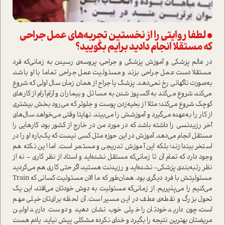
• لطفا روایتی را از نخستین تجربه‌های عمل جراحی
که مستقلا انجام دادید برایم بگویید؟
در عالم پزشکی و آموزش پزشکی و جراحی، پروسه‌ی رسیدن به زمانی‌که فرد
مستقلا دست عمل جراحی بزند و مسئولیت عمل جراحی تماما با او باشد،
به‌صورت ناگهانی رخ نمی‌دهد. پزشک یا جراح از همان زمان سال اولی که شروع
می‌کند، شروع می‌کند به اکسپوز شدن به مسائل و بیماران و آرام‌آرام از کارهای
کوچک شروع می‌کند؛ مثلا از بخیه‌زدن پوست و جلو‌تر که می‌رود بخش بیشتری
از کار را به‌عهده می‌گیرد و آموزشش را می‌بیند. نهایتا وقتی می‌خواهد سال‌های
آخر رزیدنسی را داشته باشد که در مورد من در خارج از کشور بود، کارهایی را
مستقل انجام می‌دهد. آموزش در این حوزه مثل کسی نیست که یک‌باره او را در
ا‌ستخر بیندازند؛ بلکه این آموزش تدریجی و مستمر ا‌ست. اما این نکته هم
وجود دارد که تمام آن تا زمانی‌که مستقل نشده‌اید و ا‌ستاد از نظر کاری – نه از
نظر رتبه‌بندی پزشکی- نشده‌اید و رزیدنت هستید، اگر حتی کاری هم می‌کردید
مسئولیتش با فرد د‌یگری بود. همان‌طور که ما الان مسئولیت کسانی که Train
می‌کنیم را می‌پذیریم. از زمانی‌که مسئولیت به دوش خودتان می‌افتد، این یک
تحول بزرگ و نقطه‌ی عطف در این مسیر ا‌ست. آن لحظه برای‌تان خیلی مهم
ا‌ست، چون دارید خودتان را خیلی خوب نشان دهید و دوست دارید اولین
مریضتان بهترین نتیجه را بگیرد و خدای نکرده مشکلی پیش نیاید. یادم هست