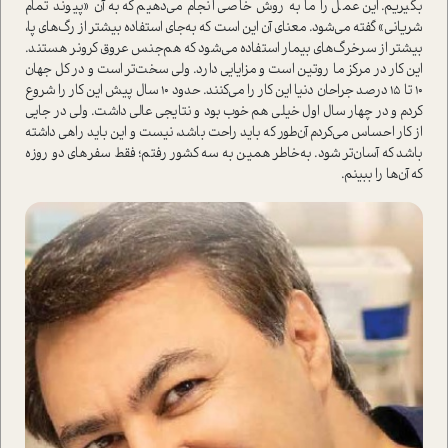
بگیریم. این عمل را ما به روش خاصی انجام می‌دهیم که به آن «پیوند تمام
شریانی» گفته می‌شود. معنای آن این ا‌ست که به‌جای ا‌ستفاده بیشتر از رگ‌های پا،
بیشتر از سرخرگ‌های بیمار ا‌ستفاده می‌شود که هم‌جنس عروق کرونر هستند‌.
این کار در مرکز ما روتین ا‌ست و مزایایی دارد. ولی سخت‌تر ا‌ست و در کل جهان
10 تا 15 درصد جراحان دنیا این کار را می‌کنند. حدود ۱۰ سال پیش این کار را شروع
کردم و در چهار سال اول خیلی هم خوب بود و نتایجی عالی داشت. ولی در جایی
از کار احساس می‌کردم آن‌طور که باید راحت باشد، نیست و این باید راهی داشته
باشد که آسان‌تر شود. به‌خاطر همین به سه کشور رفتم؛ فقط سفرهای دو روزه
که آن‌ها را ببینم.