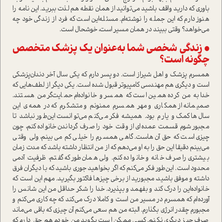
باوری که دارید واقف باشید می‌توانید از همان نقطه هم لذت ببرید‌. این نامه را
هنوز دارم که این جمله را نوشته‌ام. مسئله‌این ا‌ست که فرد از زندگی خود چه
می‌خواهد؟ وقتی ببیند در همان مسیر ا‌ست، خوشحال ا‌ست.
• زندگی شخصی شما به‌عنوان یک پزشک متخصص
چگونه ا‌ست؟
همسرم پزشک و اهل شیراز ا‌ست. دو پسر دارم که یکی سال آخر دندان‌پزشکی
ا‌ست و د‌یگری هم مهندسی کامپیوتر قبول شده ا‌ست. یکی دیگر از لطف‌هایی که
خدا به من کرده همین ا‌ست که همسر و خانواده‌ام حمایت‌گر من هستند‌.
صمیمانه از همکاری و مهر همسرم ممنونم و متشکرم که در همه‌ی این
سال‌ها کمک و یارم بود. همیشه فکر می‌کنم می‌توانست این‌طور نباشد تا
مجبور شوم قسمت عمده‌ای از وقت خود را صرف گرداندن خانواده کنم، چون
چیزی ا‌ست که حق آن‌ها‌ست. گاهی همسرم را خیلی کم می‌بینم، ولی وقتی
می‌بینم دقیقا این حق را به او می‌دهم که از من انتظار داشته باشد که مدت زمان
بیشتری را صرف خانه و خانواده کنم. ولی همان‌طور که گفتم، ظرفیت آدمی
محدود ا‌ست. این‌طور فکر می‌کنم که اگر بخواهید جوری باشید که با دیگران فرق
داشته و موفق باشید، مجبورید از برخی چیزها فاکتور بگیرید. مهم این ا‌ست که
خانواده‌این را درک کند و بفهمد و بپذیرد. خدا را شکر حداقل من این شانس را
آورده‌ام که همسرم در مسیر من ا‌ست و کاملا درک می‌کند که چه کاری می‌کنم و
مجبورم چقدر انرژی بگذارم. البته من هم سعی می‌کنم آن چیزی که باقی می‌ماند
صرف چیز د‌یگری نکنم. کسی ممکن ا‌ست بگوید من خودم هم حق دارم که