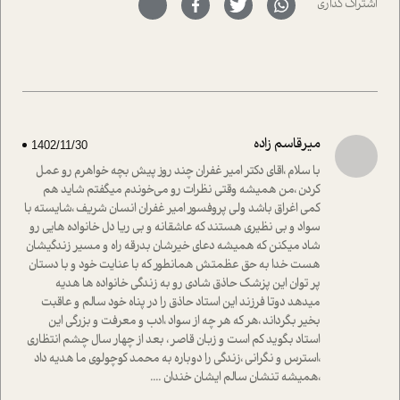
اشتراک گذاری
با رکاب زدن در بیش از هفتاد کشور و کاشتن درخت، به نماد
حمایت از محیط زیست و منابع طبیعی تبدیل گشته
است.فصل روایت اجنبی ها در این شماره به دو موضوع
جذاب پرداخته است که عبارتند از جنبش آهستگی و نیز مقاله
ای که به زندگی شگفت انگیز جین گودال و تاثیرات کاوش های
ایشان در حوزه ی شامپانزه ها بر زندگی امروزی ما نگاهی
افکنده است.فصل اتاق 333 شما را پای صحبت یک تجربه ی
میرقاسم زاده
1402/11/30
واقعی در ارتباط با اختلال شخصیت اسکزوئید و مشکلات و نیز
راهکارهای حل آن قرار می دهد که در اتاق درمان اتفاق افتاده
با سلام ،اقای دکتر امیر غفران چند روز پیش بچه خواهرم رو عمل
است.در فصل پایانی زیر ذره بین نیز همکاران ما تلاش کرده
کردن ،من همیشه وقتی نظرات رو می‌خوندم میگفتم شاید هم
اند تا در کنار مطالب سرگرمی و انگیزشی، شما را با بهترین و
کمی اغراق باشد ولی پروفسور امیر غفران انسان شریف ،شایسته با
موثرترین راهکارهای استفاده از هوش مصنوعی در حوزه های
سواد و بی نظیری هستند که عاشقانه و بی ریا دل خانواده هایی رو
مختلف کسب و کار آشنا کنند.
شاد میکنن که همیشه دعای خیرشان بدرقه راه و مسیر زندگیشان
هست خدا به حق عظمتش همانطور که با عنایت خود و با دستان
پر توان این پزشک حاذق شادی رو به زندگی خانواده ها هدیه
میدهد دوتا فرزند این استاد حاذق را در پناه خود سالم و عاقبت
بخیر بگرداند ،هر که هر چه از سواد ،ادب و معرفت و بزرگی این
استاد بگوید کم است و زبان قاصر ، بعد از چهار سال چشم انتظاری
،استرس و نگرانی ،زندگی را دوباره به محمد کوچولوی ما هدیه داد
،همیشه تنشان سالم ایشان خندان ....