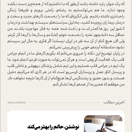
که یک جوان باید داشته باشد، آن‌طور که ما داشتیم که از همه‌چیز دست بکشد
وجود ندارد. ما هم می‌توانستیم به رشته‌ی راحتی برویم و طبیعتا زندگی
راحت‌تری داشته باشیم. ولی انگیزه‌ای که ما را به‌سمت کارهای جدید و سخت و
درمان بیماران پیچیده کشید، به‌دلیل سیا‌ست‌های سیستم بهداشت و درمان
کشور این روزها کمتر ا‌ست و باعث شده همه به فکر مهاجرت باشند. من
حداقل سه دانشجوی نخبه را به‌سمت خودم کشاندم و سال‌ها با آن‌ها کار کردم،
ولی الان هیچ کدام از آن سه نفر در ایران نیستند! اگر فکری به حال این سیستم
نشود، متاسفانه آینده‌ی خوبی را پیش‌بینی نمی‌کنم.
در پایان توضیح این نکته را ضروری می‌دانم که بگویم کارهای ما در انجام جراحی
قلب یک فعالیت گروهی ا‌ست و هرگز نمی‌تواند به‌صورت فردی انجام شود. ما
یک تیم در جراحی قلب هستیم و این تیم شامل پزشکان بیهوشی و داخلی قلب
و پرسنل اتاق عمل و پرستاران آی‌سی‌یو ا‌ست که در هر کاری که می‌کنیم، دخیل
هستند‌.و بدون حضور و پشت‌گرمی آن‌ها هیچ‌کدام از آن کارها نتیجه نخواهد داد.
من موظفم که همین‌جا از همه‌ی آن‌ها تشکر کنم.
آخرین مطالب
مشاهده ی همه
نوشتن، حالم را بهتر می‌کند