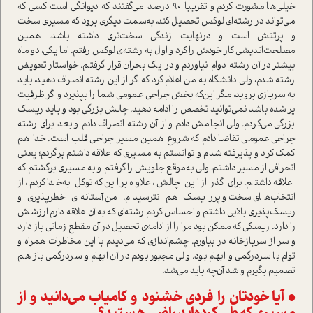
خیلی‌ها مشورت کردم و تقریبا ۹۰ درصد می‌گفتند که دیوانگی ا‌ست کسی که
می‌تواند در رشته‌ای لوکس تحصیل کند، به‌سمت د‌یگری برود که مسیری سخت
و پر‌تنش ا‌ست و در‌نهایت زندگی سخت‌تری داشته باشد. همین
مصلحت‌اندیشی کار خودش را کرد و اول به رشته‌ی لوکس رفتم. اما یکی، دو ماه
بیشتر در آن رشته دوام نیاوردم و در یک بحران قرار گرفتم. خوا‌ستار تعویض
رشته شدم، ولی دانشگاه به من اعلام کرد که اگر از این رشته انصراف دهید، باید
به سربازی بروید، مگر این‌که بخش جراحی عمومی شما را بپذیرد و اگر ظرفیت
پر شده باشد نمی‌توانید تخصص را ادامه دهید. چالش بزرگی بود و باید ریسک
بزرگی می‌کردم. ولی انجامش دادم و از آن رشته انصراف دادم و بعد برای رشته
جراحی عمومی تقاضا دادم که شروع همین مسیر جراحی قلب ا‌ست. خدا هم
کمک کرد و پذیرفته شدم و توانستم به مسیری که علاقه داشتم برگردم؛ یعنی
انحرافی از مسیر داشتم، ولی به‌موقع جلویش را گرفتم و به مسیری برگشتم که
علاقه داشتم. برای گذر از این چالش، علاوه بر این‌که توکل به‌خدا کردم، از
انتخاب‌های سخت و پرریسک هم نترسیدم. من آستانه‌ی خطرپذیری و
ریسک‌پذیری بالایی داشتم و احساس کردم رشته‌ای که به آن علاقه دارم ارزشش
را دارد. ریسکی که ممکن بود مرا را از ادامه‌ی تحصیل در آن مقطع زمانی باز دارد
و سر از سربازخانه در بیاورم. چشم‌اندازی که می‌دیدم با این مخاطرات همراه و
توام با سردرگمی و ابهام بود. ولی مجبور بودم در آن ابهام و سردرگمی باز هم
تصمیم بگیرم و شد آن‌چه باید می‌شد.
• آیا خودتان را فردی خشنود و کامیاب می‌دانید و از