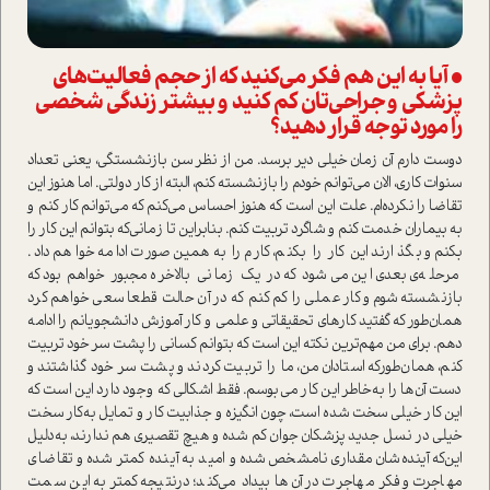
• آیا به این هم فکر می‌کنید که از حجم فعالیت‌های
پزشکی و جراحی‌تان کم کنید و بیشتر زندگی شخصی
را مورد توجه قرار دهید؟
دوست دارم آن زمان خیلی دیر برسد. من از نظر سن بازنشستگی، یعنی تعداد
سنوات کاری، الان می‌توانم خودم را بازنشسته کنم، البته از کار دولتی. اما هنوز این
تقاضا را نکرده‌ام. علت این ا‌ست که هنوز احساس می‌کنم که می‌توانم کار کنم و
به بیماران خدمت کنم و شاگرد تربیت کنم. بنابراین تا زمانی‌که بتوانم این کار را
بکنم و بگذارند این کار را بکنم، کارم را به‌همین صورت ادامه خواهم داد.
مرحله‌ی بعدی این می‌شود که در یک زمانی بالاخره مجبور خواهم بود که
بازنشسته شوم و کار عملی را کم کنم که در آن حالت قطعا سعی خواهم کرد
همان‌طور که گفتید کارهای تحقیقاتی و علمی و کار آموزش دانشجویانم را ادامه
دهم. برای من مهم‌ترین نکته این ا‌ست که بتوانم کسانی را پشت سر خود تربیت
کنم، همان‌طور‌که ا‌ستادان من‌، ما را تربیت کردند و پشت سر خود گذاشتند و
دست آن‌ها را به‌خاطر این کار می‌بوسم. فقط اشکالی که وجود دارد این ا‌ست که
این کار خیلی سخت شده ا‌ست، چون انگیزه و جذابیت کار و تمایل به‌کار سخت
خیلی در نسل جدید پزشکان جوان کم شده و هیچ تقصیری هم ندارند‌، به‌دلیل
این‌که آینده‌شان مقداری نا‌مشخص شده و امید به آینده کمتر شده و تقاضای
مهاجرت و فکر مهاجرت در آن‌ها بیداد می‌کند؛ در‌نتیجه کمتر به این سمت