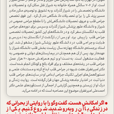
کنونی) در تهران به دنیا آمد.پدرش اهل تبریز و مادر او هم از اهالی شیراز
است. او از ۶-۷ سالگی همراه خانواده به شیراز نقل مکان کرد و تحصیلات و
دانشگاه و تخصصش را در شیراز گذراند و به تشویق و توصیه‌ی مکرر مادر،
مسیر پزشکی را برای تحصیلات دانشگاهی دنبال کرد. این فوق‌تخصص
جراحی قلب و عروق، تحصیلات دانشگاهی‌اش را تا مقطع جراحی عمومی در
شیراز و دانشگاه علوم پزشکی شیراز گذراند و سپس برای دوره‌های جراحی
قلب، به انگلستان سفر کرد و در دانشگاه‌های این کشور تحصیلات تخصصی
جراحی قلب را پیش برد. او پس از بازگشت از انگلستان به تدریس و
طبابت و جراحی قلب در دانشگاه علوم پزشکی شیراز مشغول شد. این
استاد برجسته‌ی دانشگاه چهارده سال ریاست بخش قلب دانشگاه شیراز را
عهده‌دار بود. پس از آن هم همچنان در بیمارستان‌های دولتی و خصوصی به
فعالیت مشغول است. به دست او و تیم همراهش حدود ۲۰ هزار عمل
جراحی قلب در رشته‌های مختلف و برای افراد بالغ و کودکان انجام شده است.
دکتر امیرغفران هفت شیوه در جراحی قلب ابداع کرده و مستندات علمی و
دستور‌العمل‌های اجرایی تکنیک جراحی ابداعی او در سایت‌های جراحی قلب
دنیا ثبت در اختیار جامعه پزشکی جهان قرار گرفته است. روایت زندگی و
درک او از زیستن و همچنین گزارشی از اجمالی از دست‌آوردهای علمی دکتر
احمدعلی امیرغفران موضوع این مصاحبه است که در ادامه می‌آید.
• اگر امکانش هست، گفت‌وگو را با روایتی از بحرانی که
در زندگی با آن روبه‌رو شدید، شروع کنیم. یکی از