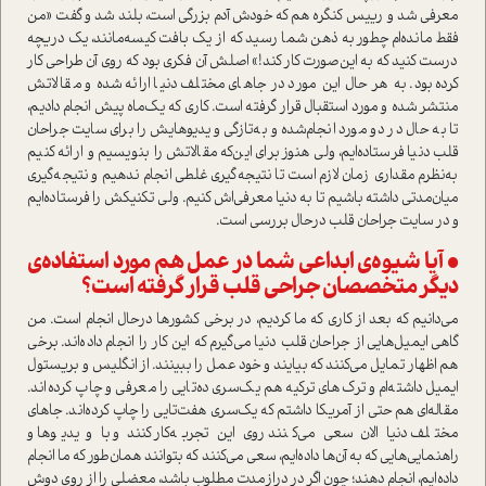
معرفی شد و رییس کنگره هم که خودش آدم بزرگی ا‌ست، بلند شد و گفت «من
فقط مانده‌ام چطور به ذهن شما رسید که از یک بافت کیسه‌مانند، یک دریچه
درست کنید که به این‌صورت کار کند!» اصلش آن فکری بود که روی آن طراحی کار
کرده بود. به هر حال این مورد در جاهای مختلف دنیا ارائه شده و مقالاتش
منتشر شده و مورد ا‌ستقبال قرار گرفته ا‌ست. کاری که یک‌ماه پیش انجام دادیم،
تا به حال در دو مورد انجام‌شده و به‌تازگی ویدیوهایش را برای سایت جراحان
قلب دنیا فرستاده‌ایم، ولی هنوز برای این‌که مقالاتش را بنویسیم و ارائه کنیم
به‌نظرم مقداری زمان لازم ا‌ست تا نتیجه‌گیری غلطی انجام ندهیم و نتیجه‌گیری
میان‌مدتی داشته باشیم تا به دنیا معرفی‌اش کنیم. ولی تکنیکش را فرستاده‌ایم
و در سایت جراحان قلب در‌حال بررسی ا‌ست.
• آیا شیوه‌ی ابداعی شما در عمل هم مورد ا‌ستفاده‌ی
دیگر متخصصان جراحی قلب قرار گرفته ا‌ست؟
می‌دانیم که بعد از کاری که ما کردیم، در برخی کشورها در‌حال انجام ا‌ست. من
گاهی ایمیل‌هایی از جراحان قلب دنیا می‌گیرم که این کار را انجام داده‌اند. برخی
هم اظهار تمایل می‌کنند که بیایند و خود عمل را ببینند. از انگلیس و بریستول
ایمیل داشته‌ام و ترک‌های ترکیه هم یک‌سری ده‌تایی را معرفی و چاپ کرده‌اند.
مقاله‌ای هم حتی از آمریکا داشتم که یک‌سری هفت‌تایی را چاپ کرده‌اند. جاهای
مختلف دنیا الان سعی می‌کنند روی این تجربه‌کار کنند و با ویدیوها و
راهنمایی‌هایی که به آن‌ها داده‌ایم، سعی می‌کنند که بتوانند همان‌طور که ما انجام
داده‌ایم، انجام دهند؛ چون اگر در دراز‌مدت مطلوب باشد، معضلی را از روی دوش