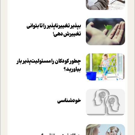
بپذير تغييرناپذير را تا بتواني
تغييرش دهي!‏
چطور کودکان را مسئولیت‌پذیر بار
بیاورید؟
خودشناسی