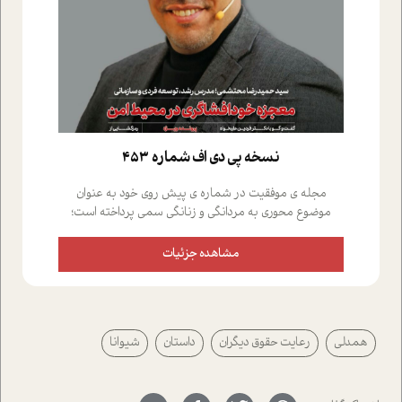
نسخه پي دي اف شماره 453
مجله ی موفقیت در شماره ی پیش روی خود به عنوان
موضوع محوری به مردانگی و زنانگی سمی پرداخته است؛
علاوه بر این که؛ گفت و گویی اختصاصی داشته ایم با فردین
علیخواه، جامعه شناس در بخش های مختلف تلاش کرده ایم
مشاهده جزئیات
از دریچه های گوناگون به این موضوع مهم بپردازیم.فصل
ایستگاه؛ شما را با دیدگاه های روانشناسان و کارشناسان
پیرامون موضوع مردانگی و زنانگی سمی و نیز چالش های
پیرامون آن آشنا می کند.در بخش دو فنجان داغ به سراغ افرادی
همدلی
رعایت حقوق دیگران
داستان
شیوانا
رفته ایم که موفقیت را در عمل به اثبات رسانده اند؛ سید
حمیدرضا محتشمی که بیست و پنجمین سال فعالیت حرفه
ای خود را در حوزه ی کوچینگ، توسعه ی فردی و رهبری پشت
سر نهاده است و نیز کرامت عزیز زاده؛ سفیر صلح و دوستی که