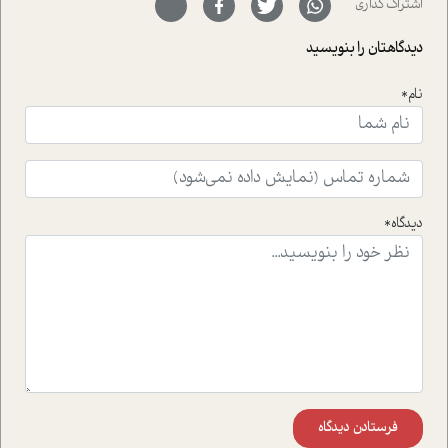
اشتراک گذاری
با رکاب زدن در بیش از هفتاد کشور و کاشتن درخت، به نماد
حمایت از محیط زیست و منابع طبیعی تبدیل گشته
دیدگاهتان را بنویسید
است.فصل روایت اجنبی ها در این شماره به دو موضوع
جذاب پرداخته است که عبارتند از جنبش آهستگی و نیز مقاله
نام*
ای که به زندگی شگفت انگیز جین گودال و تاثیرات کاوش های
ایشان در حوزه ی شامپانزه ها بر زندگی امروزی ما نگاهی
افکنده است.فصل اتاق 333 شما را پای صحبت یک تجربه ی
واقعی در ارتباط با اختلال شخصیت اسکزوئید و مشکلات و نیز
راهکارهای حل آن قرار می دهد که در اتاق درمان اتفاق افتاده
است.در فصل پایانی زیر ذره بین نیز همکاران ما تلاش کرده
دیدگاه*
اند تا در کنار مطالب سرگرمی و انگیزشی، شما را با بهترین و
موثرترین راهکارهای استفاده از هوش مصنوعی در حوزه های
مختلف کسب و کار آشنا کنند.
فرستادن دیدگاه