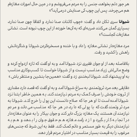
هر جور دلم بخواهد، جنس را به مردم می‌فروشم و در عین حال امورات مغازه‌ام
هم می‌چرخد. پس این چوب کی صدایش درمی‌آید؟»
شیوانا
سری تکان داد و گفت: «چوب کائنات صدا ندارد و اتفاقا چون صدا ندارد،
بسیاری گمان می‌کنند ضربه‌ای که به آن‌ها خورده، از این چوب نبوده است. نشانی
مغازه‌ات کجاست؟»
مرد مغازه‌دار نشانی مغازه را داد و با خنده و مسخره‌کردن شیوانا و شاگردانش،
راهش را کشید و رفت.
بلافاصله بعد از او جوان فقیری نزد شیوانا آمد و به او گفت که تازه ازدواج کرده و
وضع مالی‌اش زیاد مناسب نیست و از شیوانا خواست تا کسب‌و‌کاری مناسب
به او پیشنهاد کند. شیوانا لبخندی زد و گفت: «همین‌جا بنشین و منتظر باش.»
دقایقی بعد مرد ثروتمندی به سراغ شیوانا آمد و به او گفت که قصد دارد مقداری
از ثروت خودش را صرف کمک به مردم نیازمند کند. به همین خاطر ابتدا نزد
شیوانا آمده است تا او هر جا که صلاح دانست، این پول را خرج کند. شیوانا به
مرد ثروتمند گفت که با پولی که دارد، در هر جا که مناسب می‌داند و مردم
نیازمند آن هستند، یک مغازه بزرگ دایر کند و جوان بیکار را به عنوان مغازه‌دار
در آنجا به کار بگیرد و از درآمد مغازه، هم حقوق جوان را بدهد و هم به
نیازمندان دیگر به طور مستمر و دائم کمک کند. فقط به این شرط که جنس‌های
مرغوب را به قیمت بسیار مناسب در اختیار مردم قرار دهد.