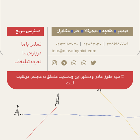
فیدیبو
طاقچه
دیجی‌کالا
جار
مگ‌ایران
دسترسی سریع
22861807-9
22843030
02122183030
تماس با ما
|
|
info@movafaghiat.com
درباره‌ی ما
تعرفه تبلیغات
© کلیه حقوق مادی و معنوی این وب‌سایت متعلق به
مجله‌ی موفقیت
است