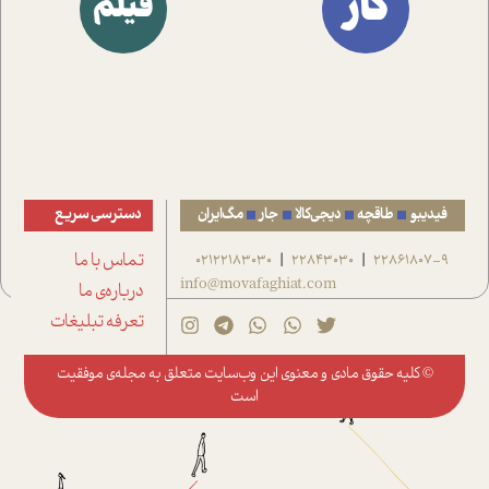
کار
فیلم
فیدیبو
طاقچه
دیجی‌کالا
جار
مگ‌ایران
دسترسی سریع
22861807-9
22843030
02122183030
تماس با ما
|
|
info@movafaghiat.com
درباره‌ی ما
تعرفه تبلیغات
© کلیه حقوق مادی و معنوی این وب‌سایت متعلق به
مجله‌ی موفقیت
است