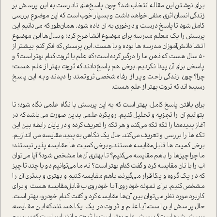
برای نوشتن این مقاله انتخاب شد؟ چون پاسخ‌های نادرست به این پرسش بر
زندگی انسان اثری منفی خواهد داشت و بسیار خوب ا‌ست که این موضوع بررسی
کامل شود تا پاسخ درست و درخوری به آن داده شود. همان‌طور که می‌دانیم این
پرسش را یک معلم مدرسه برای موضوع انشا طرح کرد؛ و سال‌ها این موضوع
انشا دانش‌آموزان مدرسه ها بوده و یا هست. این پرسش که فکر کنم بیشتر از
۵۰ سال هست که ذهن ما را درگیر کرده ا‌ست؛ که علم یا ثروت کدام بهتر ا‌ست؟ و
پاسخی برای آن پیدا نکردیم. برخی هم پاسخ‌دادند که ثروت بهتر از علم هست؛
چرا؟ چون زندگی راحت و پر از رفاه شخصی ثروتمند را دیدند و به این پاسخ
رسیده اند که ثروت بهتر از علم هست.
برای یافتن پاسخ کامل، بهتر ا‌ست که به این پرسش با نگاه علمی نگاه شود؛ تا
بتوانیم آن را تجزیه و تحلیل کنیم. رویکرد علمی بدین صورت می‌باشد که در
آغاز پدیده‌ها را تکه تکه می‌کند و هر تکه را تعریف کرده و در پایان رابطه بین این
تکه ها را بررسی و تعریف می‌کند. حال یک نگاهی به پدید مقایسه می اندازیم.
برخی کمیت ها قابل‌مقایسه هستند‌.و برخی کمیت ها مقایسه پذیر نیستند؛
ما چرا چیزها را باهم مقایسه می‌کنیم؟ تا بهتری آن‌ها مشخص شود؟ آیا می‌توان
آب را با نان مقایسه کرد و گفت کدام بهتر ا‌ست؟ نه، ما می‌توانیم دو یا چند تا چیز
که در یک گروه و یکا قرار می‌گیرند، باهم مقایسه کنیم و بهتری و بدتری آن را
مشخص کنیم. برای نمونه خودروی آ با خودروی ب قابل‌مقایسه هست و برای
کاربرد مورد نظر می‌توان بین آن‌ها مقایسه کرد و گفت کدام خودرو، بهتر ا‌ست.
حال پرسش این ا‌ست، آیا علم و ثروت در یک یکا هستند‌.که این مقایسه،