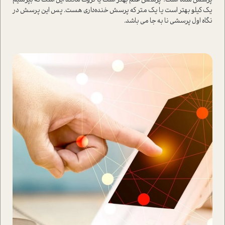
پرسش شده ا‌ست؟ پرسش علم بهتر ا‌ست یا ثروت مانند این ا‌ست که بپرسیم
یک کیلو بهتر ا‌ست یا یک متر که پرسش خنده‌داری هست. پس این پرسش در
نگاه اول پرسشی نا به جا می باشد.