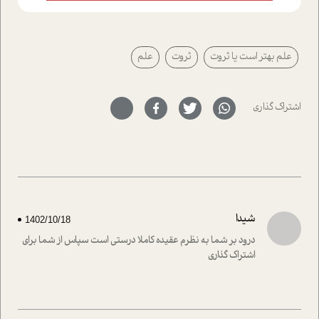
ایستگاه؛ شما را با دیدگاه های روانشناسان و کارشناسان
پیرامون موضوع مردانگی و زنانگی سمی و نیز چالش های
پیرامون آن آشنا می کند.در بخش دو فنجان داغ به سراغ افرادی
علم بهتر است یا ثروت
ثروت
علم
رفته ایم که موفقیت را در عمل به اثبات رسانده اند؛ سید
حمیدرضا محتشمی که بیست و پنجمین سال فعالیت حرفه
ای خود را در حوزه ی کوچینگ، توسعه ی فردی و رهبری پشت
سر نهاده است و نیز کرامت عزیز زاده؛ سفیر صلح و دوستی که
اشتراک گذاری
با رکاب زدن در بیش از هفتاد کشور و کاشتن درخت، به نماد
حمایت از محیط زیست و منابع طبیعی تبدیل گشته
است.فصل روایت اجنبی ها در این شماره به دو موضوع
جذاب پرداخته است که عبارتند از جنبش آهستگی و نیز مقاله
ای که به زندگی شگفت انگیز جین گودال و تاثیرات کاوش های
ایشان در حوزه ی شامپانزه ها بر زندگی امروزی ما نگاهی
افکنده است.فصل اتاق 333 شما را پای صحبت یک تجربه ی
شیدا
1402/10/18
واقعی در ارتباط با اختلال شخصیت اسکزوئید و مشکلات و نیز
راهکارهای حل آن قرار می دهد که در اتاق درمان اتفاق افتاده
درود بر شما به نظرم عقیده کاملا درستی است سپاس از شما برای
است.در فصل پایانی زیر ذره بین نیز همکاران ما تلاش کرده
اشتراک گذاری
اند تا در کنار مطالب سرگرمی و انگیزشی، شما را با بهترین و
موثرترین راهکارهای استفاده از هوش مصنوعی در حوزه های
مختلف کسب و کار آشنا کنند.