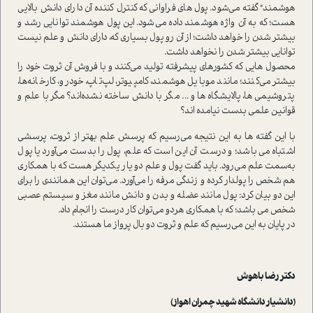
هوشمند" گفته می‌شود. پول های فراوانی که کنترل کننده آن دارای دانش بالایی
هست؛ که به آن واژه هوشمند داده می‌شود. این پول هوشمند توانایی رشد و
بیشتر شدن را خواهد داشت؛ از آن رو پول بسیاری که، دارای دانش و علم نیست
توانایی بیشتر شدن را نخواهد داشت.
محصول هایی که کشورهای پیشرفته تولید می‌کنند و با فروش آن ثروت خود را
بیشتر می‌کنند؛ مانند موبایل هوشمند، کامپیوتر، لپ‌تاپ، خودرو، کارخانه‌ها،
پتروشیمی ها، پالایشگاه ها و ... مگر با دانش ساخته نشده‌اند؟ مگر با علم و
قوانین علمی بدست نیامده اند؟
با این گفته ها به این نتیجه می‌رسیم که پرسش علم بهتر از ثروت، پرسشی
اشتباه می باشد؛ و درست آن این ا‌ست که علم، پول را بدست می‌آورد یا پول
به‌سمت علم می‌رود. باید گفت پول و علم دو یار یکدیگر هست که با همکاری
هم شخص را پولدار کرده و زندگی مرفه را می‌آورد. می‌توان این همانندی را برای
این دو بیان کرد: پول مانند عضله و بدن و دانش مانند مغز و سیستم عصبی
شخص می باشد؛ که با همکاری هر‌دو می‌توان کار درست را انجام داد.
در پایان به این می‌رسیم که علم و ثروت دو بال پرواز ما هستند‌.
دکتر رضا باهوش
(دانشیار دانشگاه شهید چمران اهواز)