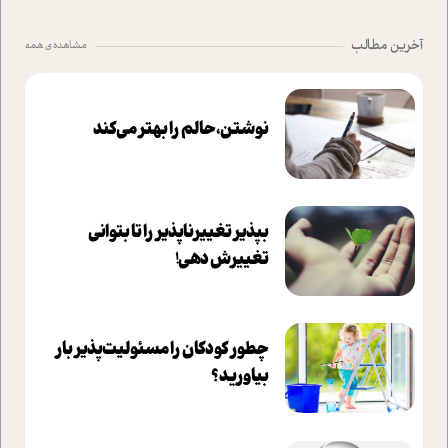
آخرین مطالب
مشاهده ی همه
نوشتن، حالم را بهتر می‌کند
بپذير تغييرناپذير را تا بتواني
تغييرش دهي!‏
چطور کودکان را مسئولیت‌پذیر بار
بیاورید؟