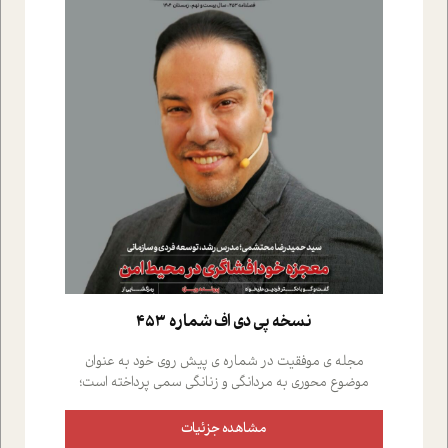
نسخه پي دي اف شماره 453
مجله ی موفقیت در شماره ی پیش روی خود به عنوان
موضوع محوری به مردانگی و زنانگی سمی پرداخته است؛
علاوه بر این که؛ گفت و گویی اختصاصی داشته ایم با فردین
علیخواه، جامعه شناس در بخش های مختلف تلاش کرده ایم
مشاهده جزئیات
از دریچه های گوناگون به این موضوع مهم بپردازیم.فصل