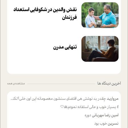
نقش والدین در شکوفا‌یی ا‌ستعداد
فرزندان‌
تنهایی مدرن
آخرین دیدگاه ها
مشاهده ی همه
مروارید
چقدر بد نوشتی هی اقتضای سنشون معصومانه این اون خلی؟نکنه تا چهل سالگی پوشکت میکردن و شیر میخوردی که به اینا میگی کودک
f
بسیار خوب و عالی استفاده نمودم🙏🤍
امین رضا مهربانی
دوره
نسرین
خوب بود