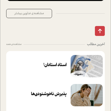
مشاهده ی عناوین بیشتر
آخرین مطالب
مشاهده ی همه
استاد استادان!
پذیرش ناخوشنودی‌ها