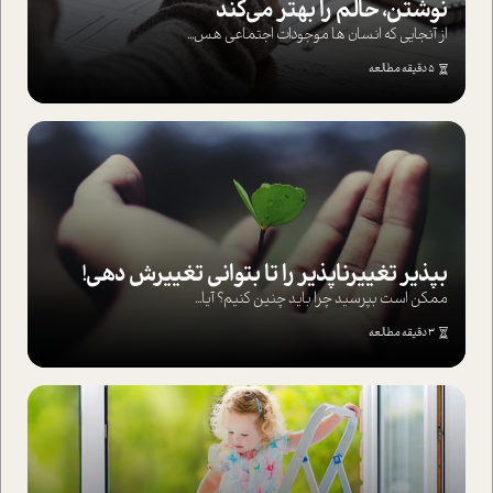
نوشتن، حالم را بهتر می‌کند
از آنجایی که انسان ها موجودات اجتماعی هس...
5 دقیقه مطالعه
بپذير تغييرناپذير را تا بتواني تغييرش دهي!‏
ممکن است بپرسيد چرا بايد چنين کنيم؟ آيا...
3 دقیقه مطالعه