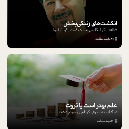
انگشت‌های‌ زندگی‌بخش
&bull; اگر امکانش هست، گفت وگو را با روا...
29 دقیقه مطالعه
علم بهتر است یا ثروت
در آغاز باید معرفی کوتاهی از خودم داشته...
4 دقیقه مطالعه