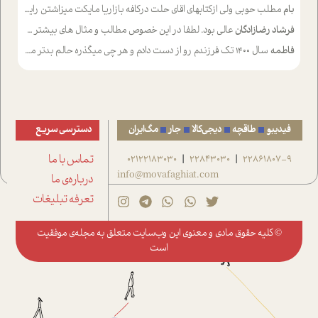
بام
مطلب حوبی ولی ازکتابهای اقای حلت درکافه بازاریا مایکت میزاشتن رایگان خوب بود ولی هرکدام خلاصه شده ش تومجله از طریق سایت هم خوبه اینکه درزیر اخرصفحه گذاشته شده خب ادم خبره میره نصب میکنه میخونه ولی هرکسی گوشیش ظرفیتش نداره باتشکر
فرشاد رضازادگان
عالی بود. لطفا در این خصوص مطالب و مثال های بیشتر ی ارایه دهید
فاطمه
سال ۱۴۰۰ تک فرزندم رو از دست دادم و هر چی میگذره حالم بدتر میشه و دلتنگتر تنایی رو ترجیح دادم و معاشرت برام سخت شده
فیدیبو
طاقچه
دیجی‌کالا
جار
مگ‌ایران
دسترسی سریع
22861807-9
22843030
02122183030
تماس با ما
|
|
info@movafaghiat.com
درباره‌ی ما
تعرفه تبلیغات
© کلیه حقوق مادی و معنوی این وب‌سایت متعلق به
مجله‌ی موفقیت
است