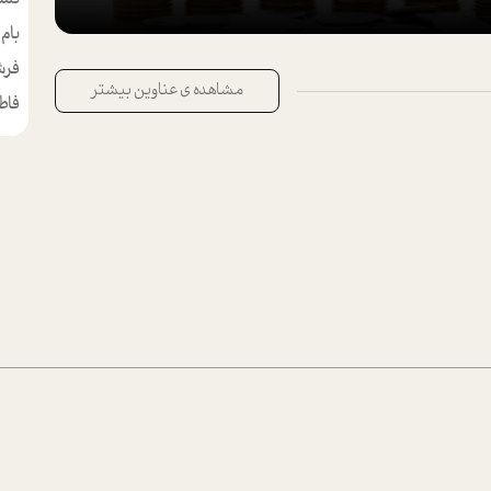
بام
مط
فرش
مشاهده ی عناوین بیشتر
فاط