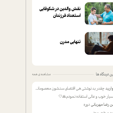
نقش والدین در شکوفا‌یی
ا‌ستعداد فرزندان‌
تنهایی مدرن
 دیدگاه ها
مشاهده ی همه
ارید
چقدر بد نوشتی هی اقتضای سنشون معصومانه این اون خلی؟نکنه تا چهل سالگی پوشکت میکردن و شیر میخوردی که به اینا میگی کودک
یار خوب و عالی استفاده نمودم🙏🤍
ن رضا مهربانی
دوره
ین
خوب بود