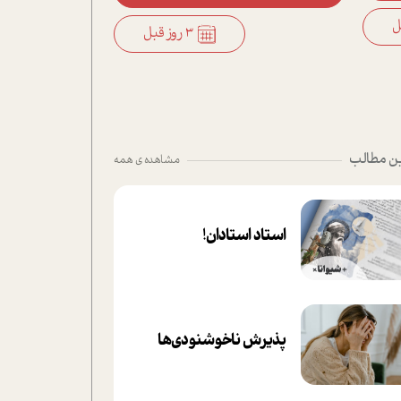
3 روز قبل
ن مطالب
مشاهده ی همه
استاد استادان!
پذیرش ناخوشنودی‌ها