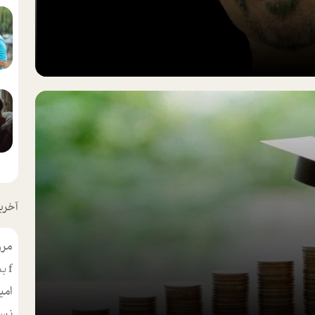
آخرین
مرو
f
بس
امی
نسر