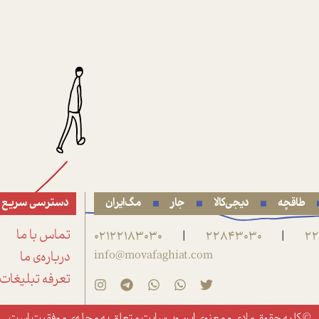
طاقچه
دیجی‌کالا
جار
مگ‌ایران
دسترسی سریع
22
22843030
02122183030
تماس با ما
|
|
info@movafaghiat.com
درباره‌ی ما
تعرفه تبلیغات
© کلیه حقوق مادی و معنوی این وب‌سایت متعلق به
مجله‌ی موفقیت
است