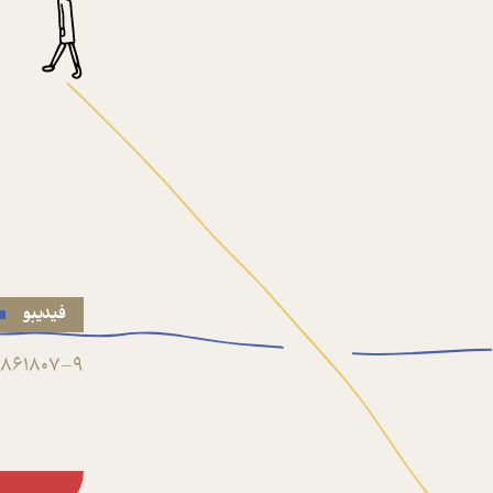
فیدیبو
861807-9