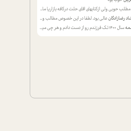
لب حوبی ولی ازکتابهای اقای حلت درکافه بازاریا مایکت میزاشتن رایگان خوب بود ولی هرکدام خلاصه شده ش تومجله از طریق سایت هم خوبه اینکه درزیر اخرصفحه گذاشته شده خب ادم خبره میره نصب میکنه میخونه ولی هرکسی گوشیش ظرفیتش نداره باتشکر
اد رضازادگان
عالی بود. لطفا در این خصوص مطالب و مثال های بیشتر ی ارایه دهید
مه
سال ۱۴۰۰ تک فرزندم رو از دست دادم و هر چی میگذره حالم بدتر میشه و دلتنگتر تنایی رو ترجیح دادم و معاشرت برام سخت شده