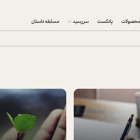
حصولات
پادکست
سررسید
مسابقه داستان
سررسید 1403
سفارش شرکتی سررسید 1403
پکيج نوروزي موفقيت
تقویم رومیزی
تقویم دیواری