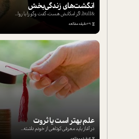
انگشت‌های‌ زندگی‌بخش
&bull; اگر امکانش هست، گفت وگو را با روا...
29 دقیقه مطالعه
علم بهتر است یا ثروت
در آغاز باید معرفی کوتاهی از خودم داشته...
4 دقیقه مطالعه