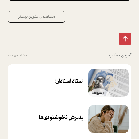
مشاهده ی عناوین بیشتر
آخرین مطالب
مشاهده ی همه
استاد استادان!
پذیرش ناخوشنودی‌ها