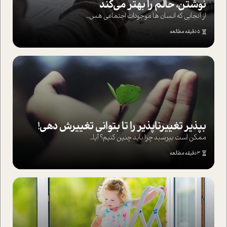
نوشتن، حالم را بهتر می‌کند
از آنجایی که انسان ها موجودات اجتماعی هس...
5 دقیقه مطالعه
بپذير تغييرناپذير را تا بتواني تغييرش دهي!‏
ممکن است بپرسيد چرا بايد چنين کنيم؟ آيا...
3 دقیقه مطالعه