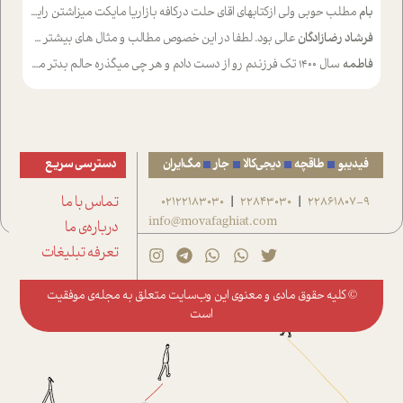
بام
مطلب حوبی ولی ازکتابهای اقای حلت درکافه بازاریا مایکت میزاشتن رایگان خوب بود ولی هرکدام خلاصه شده ش تومجله از طریق سایت هم خوبه اینکه درزیر اخرصفحه گذاشته شده خب ادم خبره میره نصب میکنه میخونه ولی هرکسی گوشیش ظرفیتش نداره باتشکر
فرشاد رضازادگان
عالی بود. لطفا در این خصوص مطالب و مثال های بیشتر ی ارایه دهید
فاطمه
سال ۱۴۰۰ تک فرزندم رو از دست دادم و هر چی میگذره حالم بدتر میشه و دلتنگتر تنایی رو ترجیح دادم و معاشرت برام سخت شده
فیدیبو
طاقچه
دیجی‌کالا
جار
مگ‌ایران
دسترسی سریع
22861807-9
22843030
02122183030
تماس با ما
|
|
info@movafaghiat.com
درباره‌ی ما
تعرفه تبلیغات
© کلیه حقوق مادی و معنوی این وب‌سایت متعلق به
مجله‌ی موفقیت
است