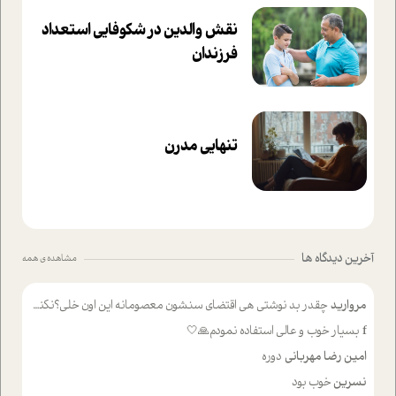
نقش والدین در شکوفا‌یی ا‌ستعداد
فرزندان‌
تنهایی مدرن
آخرین دیدگاه ها
مشاهده ی همه
مروارید
چقدر بد نوشتی هی اقتضای سنشون معصومانه این اون خلی؟نکنه تا چهل سالگی پوشکت میکردن و شیر میخوردی که به اینا میگی کودک
f
بسیار خوب و عالی استفاده نمودم🙏🤍
امین رضا مهربانی
دوره
نسرین
خوب بود