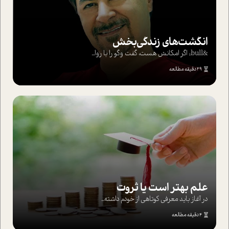
انگشت‌های‌ زندگی‌بخش
&bull; اگر امکانش هست، گفت وگو را با روا...
29 دقیقه مطالعه
علم بهتر است یا ثروت
در آغاز باید معرفی کوتاهی از خودم داشته...
4 دقیقه مطالعه