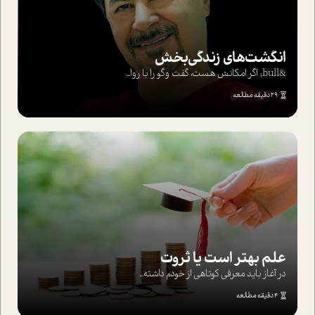
انگشت‌های‌ زندگی‌بخش
&bull; اگر امکانش هست، گفت وگو را با روا...
29 دقیقه مطالعه
علم بهتر است یا ثروت
در آغاز باید معرفی کوتاهی از خودم داشته...
4 دقیقه مطالعه