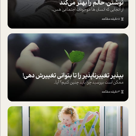
نوشتن، حالم را بهتر می‌کند
از آنجایی که انسان ها موجودات اجتماعی هس...
5 دقیقه مطالعه
بپذير تغييرناپذير را تا بتواني تغييرش دهي!‏
ممکن است بپرسيد چرا بايد چنين کنيم؟ آيا...
3 دقیقه مطالعه