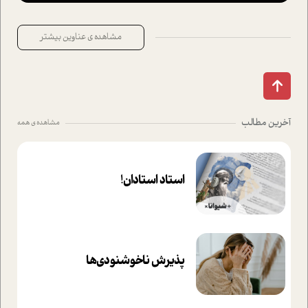
مشاهده ی عناوین بیشتر
آخرین مطالب
مشاهده ی همه
استاد استادان!
پذیرش ناخوشنودی‌ها