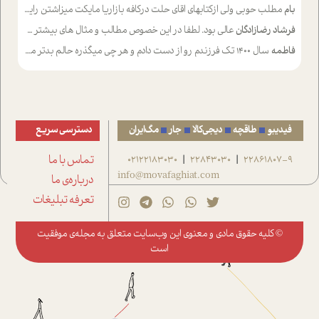
بام
مطلب حوبی ولی ازکتابهای اقای حلت درکافه بازاریا مایکت میزاشتن رایگان خوب بود ولی هرکدام خلاصه شده ش تومجله از طریق سایت هم خوبه اینکه درزیر اخرصفحه گذاشته شده خب ادم خبره میره نصب میکنه میخونه ولی هرکسی گوشیش ظرفیتش نداره باتشکر
فرشاد رضازادگان
عالی بود. لطفا در این خصوص مطالب و مثال های بیشتر ی ارایه دهید
فاطمه
سال ۱۴۰۰ تک فرزندم رو از دست دادم و هر چی میگذره حالم بدتر میشه و دلتنگتر تنایی رو ترجیح دادم و معاشرت برام سخت شده
فیدیبو
طاقچه
دیجی‌کالا
جار
مگ‌ایران
دسترسی سریع
22861807-9
22843030
02122183030
تماس با ما
|
|
info@movafaghiat.com
درباره‌ی ما
تعرفه تبلیغات
© کلیه حقوق مادی و معنوی این وب‌سایت متعلق به
مجله‌ی موفقیت
است