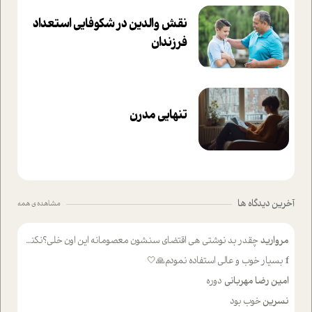
نقش والدین در شکوفا‌یی ا‌ستعداد
فرزندان‌
تنهایی مدرن
آخرین دیدگاه ها
مشاهده ی همه
مروارید
چقدر بد نوشتی هی اقتضای سنشون معصومانه این اون خلی؟نکنه تا چهل سالگی پوشکت میکردن و شیر میخوردی که به اینا میگی کودک
f
بسیار خوب و عالی استفاده نمودم🙏🤍
امین رضا مهربانی
دوره
نسرین
خوب بود