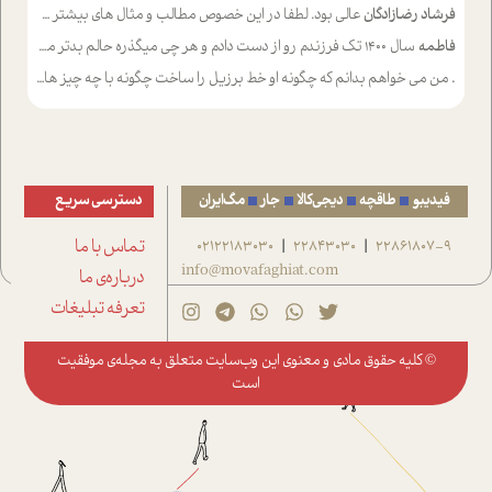
فرشاد رضازادگان
عالی بود. لطفا در این خصوص مطالب و مثال های بیشتر ی ارایه دهید
فاطمه
سال ۱۴۰۰ تک فرزندم رو از دست دادم و هر چی میگذره حالم بدتر میشه و دلتنگتر تنایی رو ترجیح دادم و معاشرت برام سخت شده
.
من می خواهم بدانم که چگونه او خط برزیل را ساخت چگونه با چه چیز هایی
فیدیبو
طاقچه
دیجی‌کالا
جار
مگ‌ایران
دسترسی سریع
22861807-9
22843030
02122183030
تماس با ما
|
|
info@movafaghiat.com
درباره‌ی ما
تعرفه تبلیغات
© کلیه حقوق مادی و معنوی این وب‌سایت متعلق به
مجله‌ی موفقیت
است