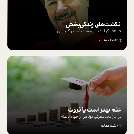
انگشت‌های‌ زندگی‌بخش
&bull; اگر امکانش هست، گفت وگو را با روا...
29 دقیقه مطالعه
علم بهتر است یا ثروت
در آغاز باید معرفی کوتاهی از خودم داشته...
4 دقیقه مطالعه