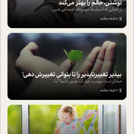
نوشتن، حالم را بهتر می‌کند
از آنجایی که انسان ها موجودات اجتماعی هس...
5 دقیقه مطالعه
بپذير تغييرناپذير را تا بتواني تغييرش دهي!‏
ممکن است بپرسيد چرا بايد چنين کنيم؟ آيا...
3 دقیقه مطالعه