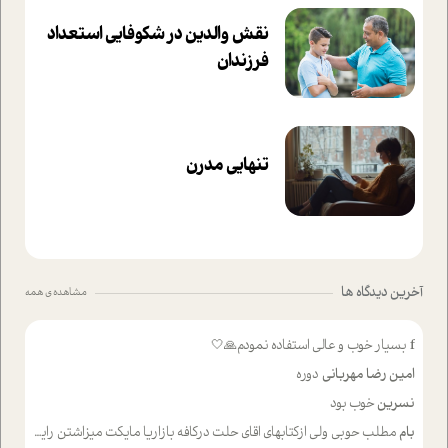
نقش والدین در شکوفا‌یی ا‌ستعداد
فرزندان‌
تنهایی مدرن
آخرین دیدگاه ها
مشاهده ی همه
f
بسیار خوب و عالی استفاده نمودم🙏🤍
امین رضا مهربانی
دوره
نسرین
خوب بود
بام
مطلب حوبی ولی ازکتابهای اقای حلت درکافه بازاریا مایکت میزاشتن رایگان خوب بود ولی هرکدام خلاصه شده ش تومجله از طریق سایت هم خوبه اینکه درزیر اخرصفحه گذاشته شده خب ادم خبره میره نصب میکنه میخونه ولی هرکسی گوشیش ظرفیتش نداره باتشکر