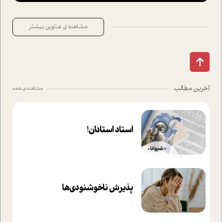
مشاهده ی عناوین بیشتر
آخرین مطالب
مشاهده ی همه
استاد استادان!
پذیرش ناخوشنودی‌ها