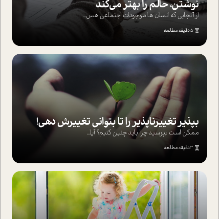
نوشتن، حالم را بهتر می‌کند
از آنجایی که انسان ها موجودات اجتماعی هس...
5 دقیقه مطالعه
بپذير تغييرناپذير را تا بتواني تغييرش دهي!‏
ممکن است بپرسيد چرا بايد چنين کنيم؟ آيا...
3 دقیقه مطالعه