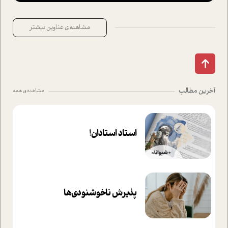
مشاهده ی عناوین بیشتر
آخرین مطالب
مشاهده ی همه
استاد استادان!
پذیرش ناخوشنودی‌ها