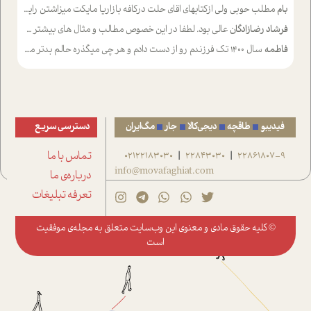
بام
مطلب حوبی ولی ازکتابهای اقای حلت درکافه بازاریا مایکت میزاشتن رایگان خوب بود ولی هرکدام خلاصه شده ش تومجله از طریق سایت هم خوبه اینکه درزیر اخرصفحه گذاشته شده خب ادم خبره میره نصب میکنه میخونه ولی هرکسی گوشیش ظرفیتش نداره باتشکر
فرشاد رضازادگان
عالی بود. لطفا در این خصوص مطالب و مثال های بیشتر ی ارایه دهید
فاطمه
سال ۱۴۰۰ تک فرزندم رو از دست دادم و هر چی میگذره حالم بدتر میشه و دلتنگتر تنایی رو ترجیح دادم و معاشرت برام سخت شده
فیدیبو
طاقچه
دیجی‌کالا
جار
مگ‌ایران
دسترسی سریع
22861807-9
22843030
02122183030
تماس با ما
|
|
info@movafaghiat.com
درباره‌ی ما
تعرفه تبلیغات
© کلیه حقوق مادی و معنوی این وب‌سایت متعلق به
مجله‌ی موفقیت
است