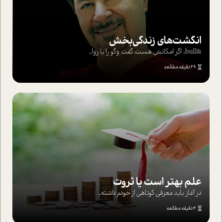
انگشت‌های‌ زندگی‌بخش
&bull; اگر امکانش هست، گفت وگو را با روا...
29 دقیقه مطالعه
علم بهتر است یا ثروت
در آغاز باید معرفی کوتاهی از خودم داشته...
4 دقیقه مطالعه