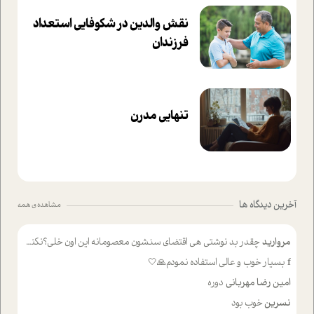
نقش والدین در شکوفا‌یی ا‌ستعداد
فرزندان‌
تنهایی مدرن
آخرین دیدگاه ها
مشاهده ی همه
مروارید
چقدر بد نوشتی هی اقتضای سنشون معصومانه این اون خلی؟نکنه تا چهل سالگی پوشکت میکردن و شیر میخوردی که به اینا میگی کودک
f
بسیار خوب و عالی استفاده نمودم🙏🤍
امین رضا مهربانی
دوره
نسرین
خوب بود