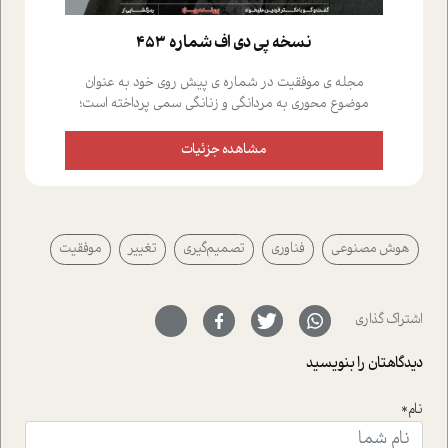
نسخه پي دي اف شماره 453
مجله ی موفقیت در شماره ی پیش روی خود به عنوان
موضوع محوری به مردانگی و زنانگی سمی پرداخته است؛
علاوه بر این که؛ گفت و گویی اختصاصی داشته ایم با فردین
علیخواه، جامعه شناس در بخش های مختلف تلاش کرده ایم
مشاهده جزئیات
از دریچه های گوناگون به این موضوع مهم بپردازیم.فصل
ایستگاه؛ شما را با دیدگاه های روانشناسان و کارشناسان
پیرامون موضوع مردانگی و زنانگی سمی و نیز چالش های
پیرامون آن آشنا می کند.در بخش دو فنجان داغ به سراغ افرادی
هوش مصنوعی
فناوری
تصمیم‌گیری
تغییر
موفقیت
رفته ایم که موفقیت را در عمل به اثبات رسانده اند؛ سید
حمیدرضا محتشمی که بیست و پنجمین سال فعالیت حرفه
ای خود را در حوزه ی کوچینگ، توسعه ی فردی و رهبری پشت
سر نهاده است و نیز کرامت عزیز زاده؛ سفیر صلح و دوستی که
اشتراک گذاری
با رکاب زدن در بیش از هفتاد کشور و کاشتن درخت، به نماد
حمایت از محیط زیست و منابع طبیعی تبدیل گشته
دیدگاهتان را بنویسید
است.فصل روایت اجنبی ها در این شماره به دو موضوع
جذاب پرداخته است که عبارتند از جنبش آهستگی و نیز مقاله
نام*
ای که به زندگی شگفت انگیز جین گودال و تاثیرات کاوش های
ایشان در حوزه ی شامپانزه ها بر زندگی امروزی ما نگاهی