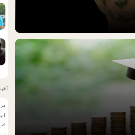
آخرین
مرو
f
بس
امی
نسر