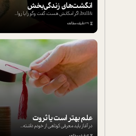
انگشت‌های‌ زندگی‌بخش
&bull; اگر امکانش هست، گفت وگو را با روا...
29 دقیقه مطالعه
علم بهتر است یا ثروت
در آغاز باید معرفی کوتاهی از خودم داشته...
4 دقیقه مطالعه