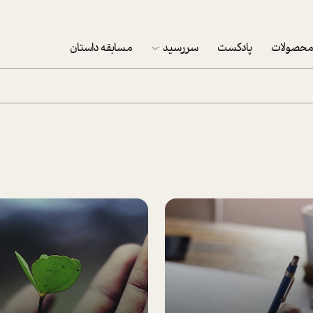
حصولات
پادکست
سررسید
مسابقه داستان
سررسید 1403
سفارش شرکتی سررسید 1403
پکيج نوروزي موفقيت
تقویم رومیزی
تقویم دیواری