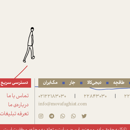
طاقچه
دیجی‌کالا
جار
مگ‌ایران
دسترسی سریع
22
22843030
02122183030
تماس با ما
|
|
info@movafaghiat.com
درباره‌ی ما
تعرفه تبلیغات
© کلیه حقوق مادی و معنوی این وب‌سایت متعلق به
مجله‌ی موفقیت
است