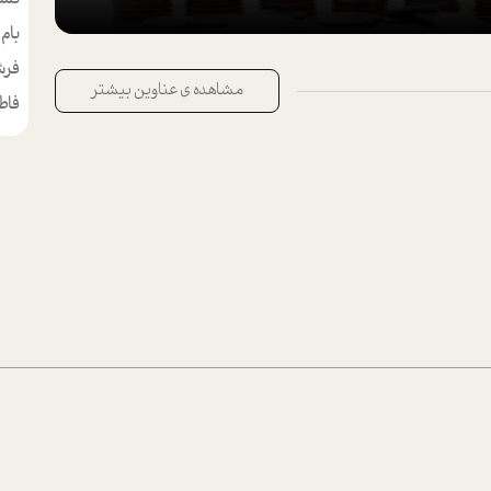
بام
مط
فرش
مشاهده ی عناوین بیشتر
فاط