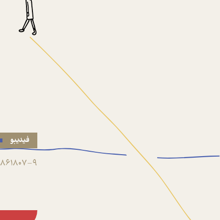
فیدیبو
861807-9