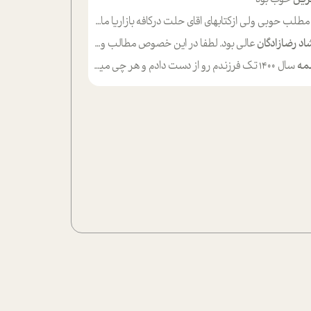
لب حوبی ولی ازکتابهای اقای حلت درکافه بازاریا مایکت میزاشتن رایگان خوب بود ولی هرکدام خلاصه شده ش تومجله از طریق سایت هم خوبه اینکه درزیر اخرصفحه گذاشته شده خب ادم خبره میره نصب میکنه میخونه ولی هرکسی گوشیش ظرفیتش نداره باتشکر
اد رضازادگان
عالی بود. لطفا در این خصوص مطالب و مثال های بیشتر ی ارایه دهید
مه
سال ۱۴۰۰ تک فرزندم رو از دست دادم و هر چی میگذره حالم بدتر میشه و دلتنگتر تنایی رو ترجیح دادم و معاشرت برام سخت شده