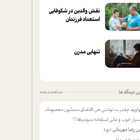
نقش والدین در شکوفا‌یی
ا‌ستعداد فرزندان‌
تنهایی مدرن
 دیدگاه ها
مشاهده ی همه
ارید
چقدر بد نوشتی هی اقتضای سنشون معصومانه این اون خلی؟نکنه تا چهل سالگی پوشکت میکردن و شیر میخوردی که به اینا میگی کودک
یار خوب و عالی استفاده نمودم🙏🤍
ن رضا مهربانی
دوره
ین
خوب بود