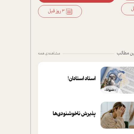
3 روز قبل
ن مطالب
مشاهده ی همه
استاد استادان!
پذیرش ناخوشنودی‌ها