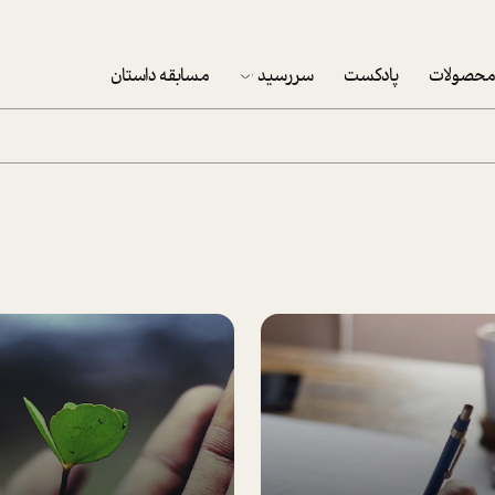
حصولات
پادکست
سررسید
مسابقه داستان
سررسید 1403
سفارش شرکتی سررسید 1403
پکيج نوروزي موفقيت
تقویم رومیزی
تقویم دیواری