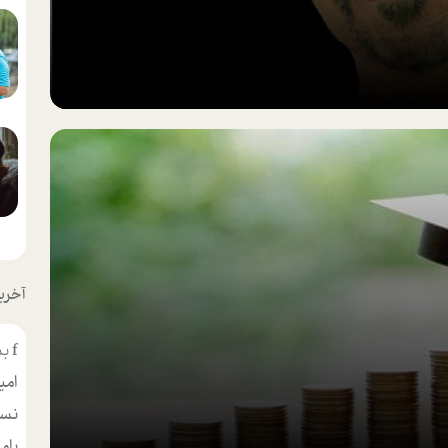
آخرین
f
بس
امی
نسر
بام
مط