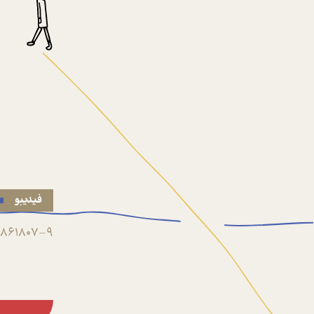
فیدیبو
861807-9