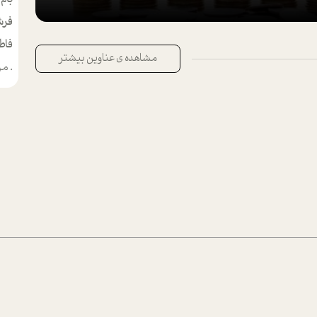
فرش
فاط
مشاهده ی عناوین بیشتر
.
من م