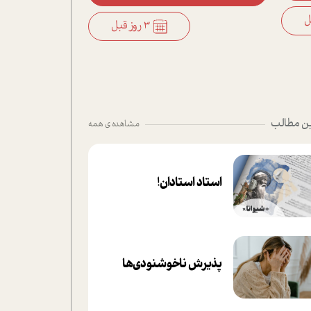
3 روز قبل
ن مطالب
مشاهده ی همه
استاد استادان!
پذیرش ناخوشنودی‌ها