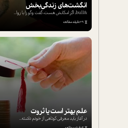
انگشت‌های‌ زندگی‌بخش
&bull; اگر امکانش هست، گفت وگو را با روا...
29 دقیقه مطالعه
علم بهتر است یا ثروت
در آغاز باید معرفی کوتاهی از خودم داشته...
4 دقیقه مطالعه