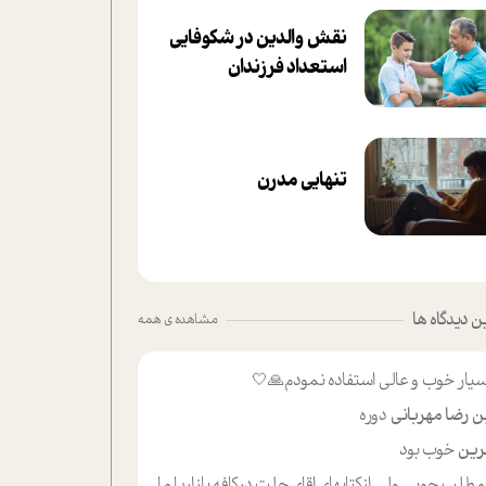
نقش والدین در شکوفا‌یی
ا‌ستعداد فرزندان‌
تنهایی مدرن
 دیدگاه ها
مشاهده ی همه
یار خوب و عالی استفاده نمودم🙏🤍
ن رضا مهربانی
دوره
ین
خوب بود
لب حوبی ولی ازکتابهای اقای حلت درکافه بازاریا مایکت میزاشتن رایگان خوب بود ولی هرکدام خلاصه شده ش تومجله از طریق سایت هم خوبه اینکه درزیر اخرصفحه گذاشته شده خب ادم خبره میره نصب میکنه میخونه ولی هرکسی گوشیش ظرفیتش نداره باتشکر