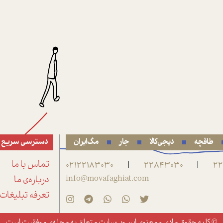
طاقچه
دیجی‌کالا
جار
مگ‌ایران
دسترسی سریع
22
22843030
02122183030
تماس با ما
|
|
info@movafaghiat.com
درباره‌ی ما
تعرفه تبلیغات
© کلیه حقوق مادی و معنوی این وب‌سایت متعلق به
مجله‌ی موفقیت
است