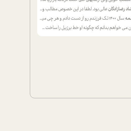
اد رضازادگان
عالی بود. لطفا در این خصوص مطالب و مثال های بیشتر ی ارایه دهید
مه
سال ۱۴۰۰ تک فرزندم رو از دست دادم و هر چی میگذره حالم بدتر میشه و دلتنگتر تنایی رو ترجیح دادم و معاشرت برام سخت شده
ی خواهم بدانم که چگونه او خط برزیل را ساخت چگونه با چه چیز هایی