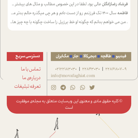
فرشاد رضازادگان
عالی بود. لطفا در این خصوص مطالب و مثال های بیشتر ی ارایه دهید
فاطمه
سال ۱۴۰۰ تک فرزندم رو از دست دادم و هر چی میگذره حالم بدتر میشه و دلتنگتر تنایی رو ترجیح دادم و معاشرت برام سخت شده
.
من می خواهم بدانم که چگونه او خط برزیل را ساخت چگونه با چه چیز هایی
فیدیبو
طاقچه
دیجی‌کالا
جار
مگ‌ایران
دسترسی سریع
22861807-9
22843030
02122183030
تماس با ما
|
|
info@movafaghiat.com
درباره‌ی ما
تعرفه تبلیغات
© کلیه حقوق مادی و معنوی این وب‌سایت متعلق به
مجله‌ی موفقیت
است