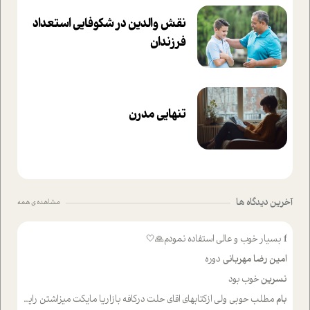
نقش والدین در شکوفا‌یی ا‌ستعداد
فرزندان‌
تنهایی مدرن
آخرین دیدگاه ها
مشاهده ی همه
f
بسیار خوب و عالی استفاده نمودم🙏🤍
امین رضا مهربانی
دوره
نسرین
خوب بود
بام
مطلب حوبی ولی ازکتابهای اقای حلت درکافه بازاریا مایکت میزاشتن رایگان خوب بود ولی هرکدام خلاصه شده ش تومجله از طریق سایت هم خوبه اینکه درزیر اخرصفحه گذاشته شده خب ادم خبره میره نصب میکنه میخونه ولی هرکسی گوشیش ظرفیتش نداره باتشکر