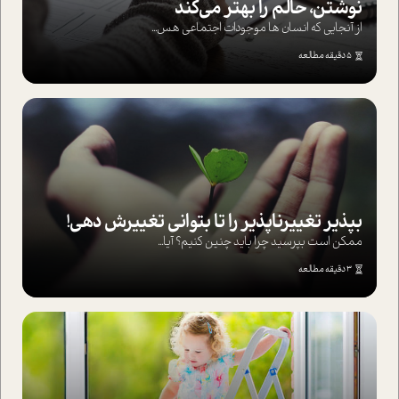
نوشتن، حالم را بهتر می‌کند
از آنجایی که انسان ها موجودات اجتماعی هس...
5 دقیقه مطالعه
بپذير تغييرناپذير را تا بتواني تغييرش دهي!‏
ممکن است بپرسيد چرا بايد چنين کنيم؟ آيا...
3 دقیقه مطالعه