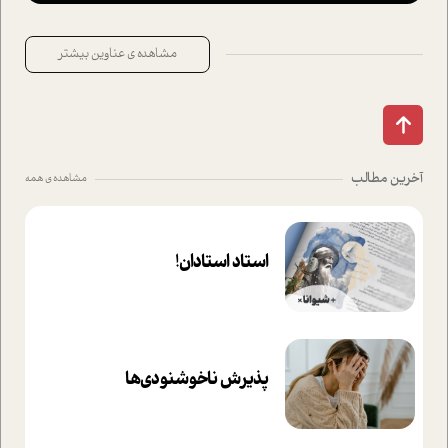
مشاهده ی عناوین بیشتر
آخرین مطالب
مشاهده ی همه
استاد استادان!
پذیرش ناخوشنودی‌ها