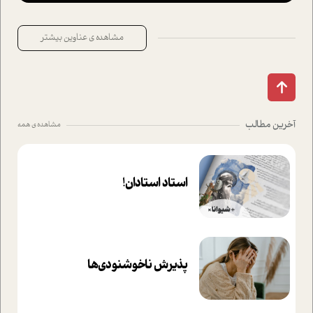
مشاهده ی عناوین بیشتر
آخرین مطالب
مشاهده ی همه
استاد استادان!
پذیرش ناخوشنودی‌ها