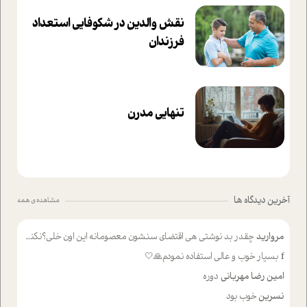
نقش والدین در شکوفا‌یی ا‌ستعداد
فرزندان‌
تنهایی مدرن
آخرین دیدگاه ها
مشاهده ی همه
مروارید
چقدر بد نوشتی هی اقتضای سنشون معصومانه این اون خلی؟نکنه تا چهل سالگی پوشکت میکردن و شیر میخوردی که به اینا میگی کودک
f
بسیار خوب و عالی استفاده نمودم🙏🤍
امین رضا مهربانی
دوره
نسرین
خوب بود