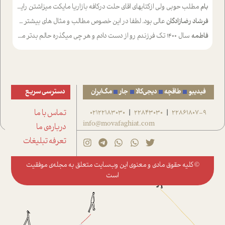
بام
مطلب حوبی ولی ازکتابهای اقای حلت درکافه بازاریا مایکت میزاشتن رایگان خوب بود ولی هرکدام خلاصه شده ش تومجله از طریق سایت هم خوبه اینکه درزیر اخرصفحه گذاشته شده خب ادم خبره میره نصب میکنه میخونه ولی هرکسی گوشیش ظرفیتش نداره باتشکر
فرشاد رضازادگان
عالی بود. لطفا در این خصوص مطالب و مثال های بیشتر ی ارایه دهید
فاطمه
سال ۱۴۰۰ تک فرزندم رو از دست دادم و هر چی میگذره حالم بدتر میشه و دلتنگتر تنایی رو ترجیح دادم و معاشرت برام سخت شده
فیدیبو
طاقچه
دیجی‌کالا
جار
مگ‌ایران
دسترسی سریع
22861807-9
22843030
02122183030
تماس با ما
|
|
info@movafaghiat.com
درباره‌ی ما
تعرفه تبلیغات
© کلیه حقوق مادی و معنوی این وب‌سایت متعلق به
مجله‌ی موفقیت
است