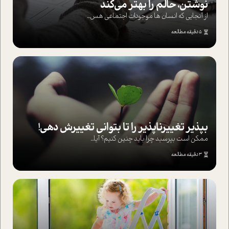
نوشتن، حالم را بهتر می‌کند
از آنجایی که انسان ها موجودات اجتماعی هس...
5 دقیقه مطالعه
بپذير تغييرناپذير را تا بتواني تغييرش دهي!‏
ممکن است بپرسيد چرا بايد چنين کنيم؟ آيا...
3 دقیقه مطالعه