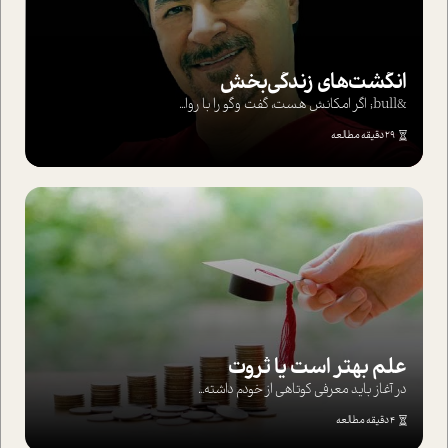
انگشت‌های‌ زندگی‌بخش
&bull; اگر امکانش هست، گفت وگو را با روا...
29 دقیقه مطالعه
علم بهتر است یا ثروت
در آغاز باید معرفی کوتاهی از خودم داشته...
4 دقیقه مطالعه