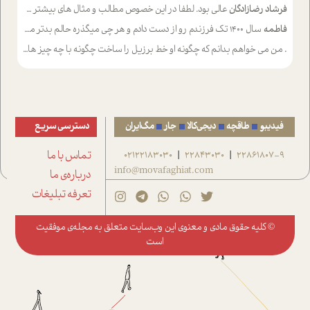
فرشاد رضازادگان
عالی بود. لطفا در این خصوص مطالب و مثال های بیشتر ی ارایه دهید
فاطمه
سال ۱۴۰۰ تک فرزندم رو از دست دادم و هر چی میگذره حالم بدتر میشه و دلتنگتر تنایی رو ترجیح دادم و معاشرت برام سخت شده
.
من می خواهم بدانم که چگونه او خط برزیل را ساخت چگونه با چه چیز هایی
فیدیبو
طاقچه
دیجی‌کالا
جار
مگ‌ایران
دسترسی سریع
22861807-9
22843030
02122183030
تماس با ما
|
|
info@movafaghiat.com
درباره‌ی ما
تعرفه تبلیغات
© کلیه حقوق مادی و معنوی این وب‌سایت متعلق به
مجله‌ی موفقیت
است