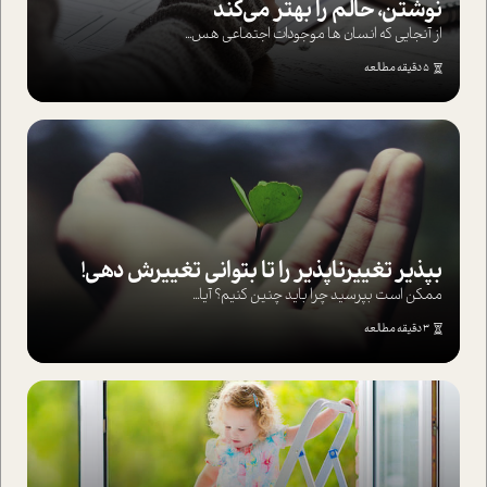
نوشتن، حالم را بهتر می‌کند
از آنجایی که انسان ها موجودات اجتماعی هس...
5 دقیقه مطالعه
بپذير تغييرناپذير را تا بتواني تغييرش دهي!‏
ممکن است بپرسيد چرا بايد چنين کنيم؟ آيا...
3 دقیقه مطالعه