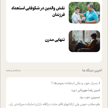
نقش والدین در شکوفا‌یی ا‌ستعداد
فرزندان‌
تنهایی مدرن
آخرین دیدگاه ها
مشاهده ی همه
f
بسیار خوب و عالی استفاده نمودم🙏🤍
امین رضا مهربانی
دوره
نسرین
خوب بود
بام
مطلب حوبی ولی ازکتابهای اقای حلت درکافه بازاریا مایکت میزاشتن رایگان خوب بود ولی هرکدام خلاصه شده ش تومجله از طریق سایت هم خوبه اینکه درزیر اخرصفحه گذاشته شده خب ادم خبره میره نصب میکنه میخونه ولی هرکسی گوشیش ظرفیتش نداره باتشکر