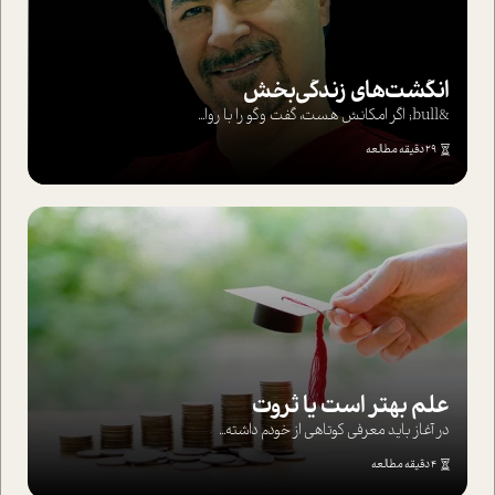
انگشت‌های‌ زندگی‌بخش
&bull; اگر امکانش هست، گفت وگو را با روا...
29 دقیقه مطالعه
علم بهتر است یا ثروت
در آغاز باید معرفی کوتاهی از خودم داشته...
4 دقیقه مطالعه