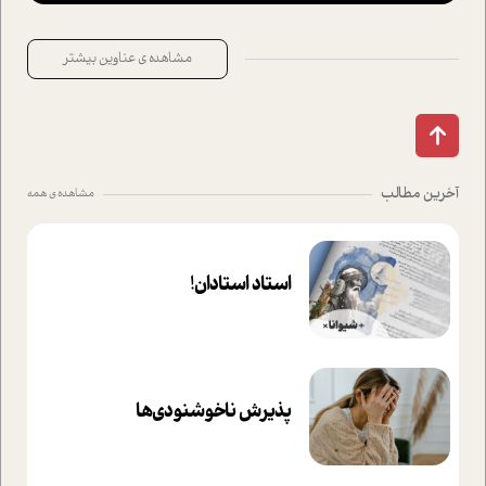
مشاهده ی عناوین بیشتر
آخرین مطالب
مشاهده ی همه
استاد استادان!
پذیرش ناخوشنودی‌ها