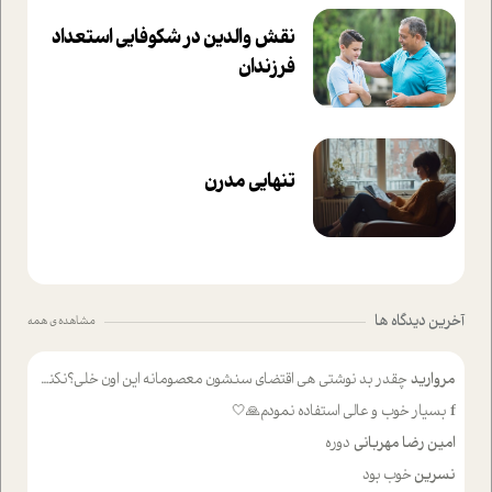
نقش والدین در شکوفا‌یی ا‌ستعداد
فرزندان‌
تنهایی مدرن
آخرین دیدگاه ها
مشاهده ی همه
مروارید
چقدر بد نوشتی هی اقتضای سنشون معصومانه این اون خلی؟نکنه تا چهل سالگی پوشکت میکردن و شیر میخوردی که به اینا میگی کودک
f
بسیار خوب و عالی استفاده نمودم🙏🤍
امین رضا مهربانی
دوره
نسرین
خوب بود