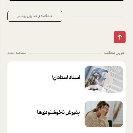
مشاهده ی عناوین بیشتر
آخرین مطالب
مشاهده ی همه
استاد استادان!
پذیرش ناخوشنودی‌ها