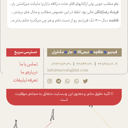
بام
مطلب حوبی ولی ازکتابهای اقای حلت درکافه بازاریا مایکت میزاشتن رایگان خوب بود ولی هرکدام خلاصه شده ش تومجله از طریق سایت هم خوبه اینکه درزیر اخرصفحه گذاشته شده خب ادم خبره میره نصب میکنه میخونه ولی هرکسی گوشیش ظرفیتش نداره باتشکر
فرشاد رضازادگان
عالی بود. لطفا در این خصوص مطالب و مثال های بیشتر ی ارایه دهید
فاطمه
سال ۱۴۰۰ تک فرزندم رو از دست دادم و هر چی میگذره حالم بدتر میشه و دلتنگتر تنایی رو ترجیح دادم و معاشرت برام سخت شده
فیدیبو
طاقچه
دیجی‌کالا
جار
مگ‌ایران
دسترسی سریع
22861807-9
22843030
02122183030
تماس با ما
|
|
info@movafaghiat.com
درباره‌ی ما
تعرفه تبلیغات
© کلیه حقوق مادی و معنوی این وب‌سایت متعلق به
مجله‌ی موفقیت
است