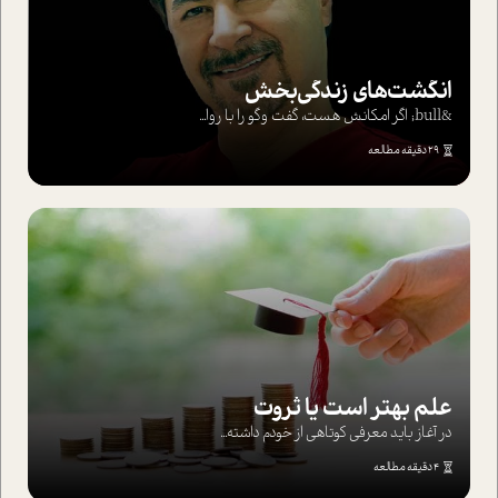
انگشت‌های‌ زندگی‌بخش
&bull; اگر امکانش هست، گفت وگو را با روا...
29 دقیقه مطالعه
علم بهتر است یا ثروت
در آغاز باید معرفی کوتاهی از خودم داشته...
4 دقیقه مطالعه