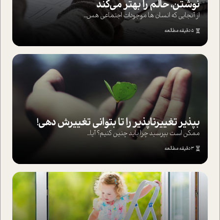
نوشتن، حالم را بهتر می‌کند
از آنجایی که انسان ها موجودات اجتماعی هس...
5 دقیقه مطالعه
بپذير تغييرناپذير را تا بتواني تغييرش دهي!‏
ممکن است بپرسيد چرا بايد چنين کنيم؟ آيا...
3 دقیقه مطالعه