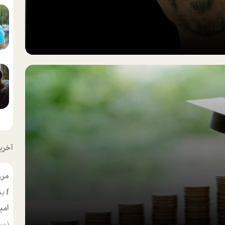
آخرین
مرو
f
بس
امی
نسر