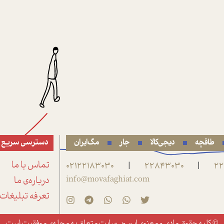
طاقچه
دیجی‌کالا
جار
مگ‌ایران
دسترسی سریع
22
22843030
02122183030
تماس با ما
|
|
info@movafaghiat.com
درباره‌ی ما
تعرفه تبلیغات
© کلیه حقوق مادی و معنوی این وب‌سایت متعلق به
مجله‌ی موفقیت
است