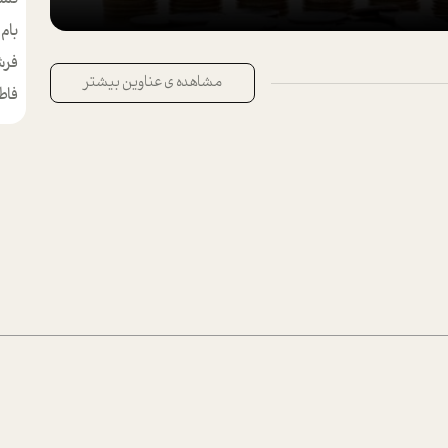
بام
مط
فرش
مشاهده ی عناوین بیشتر
فاط