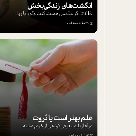
انگشت‌های‌ زندگی‌بخش
&bull; اگر امکانش هست، گفت وگو را با روا...
29 دقیقه مطالعه
علم بهتر است یا ثروت
در آغاز باید معرفی کوتاهی از خودم داشته...
4 دقیقه مطالعه