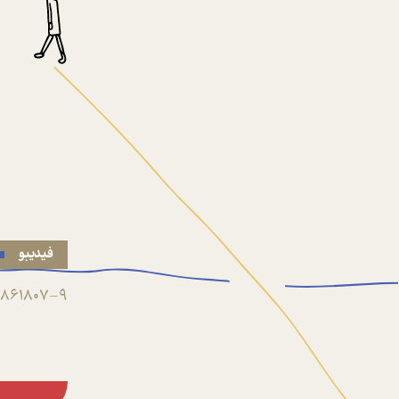
فیدیبو
861807-9