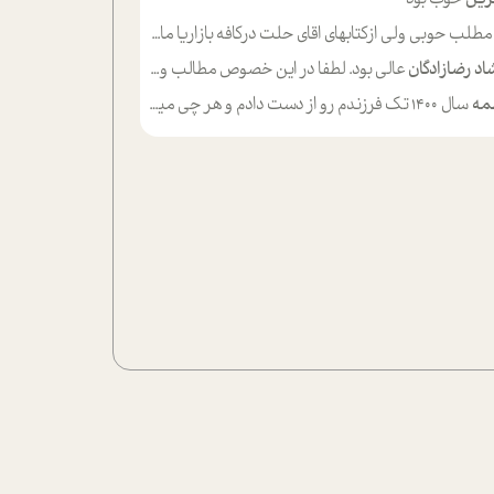
لب حوبی ولی ازکتابهای اقای حلت درکافه بازاریا مایکت میزاشتن رایگان خوب بود ولی هرکدام خلاصه شده ش تومجله از طریق سایت هم خوبه اینکه درزیر اخرصفحه گذاشته شده خب ادم خبره میره نصب میکنه میخونه ولی هرکسی گوشیش ظرفیتش نداره باتشکر
اد رضازادگان
عالی بود. لطفا در این خصوص مطالب و مثال های بیشتر ی ارایه دهید
مه
سال ۱۴۰۰ تک فرزندم رو از دست دادم و هر چی میگذره حالم بدتر میشه و دلتنگتر تنایی رو ترجیح دادم و معاشرت برام سخت شده