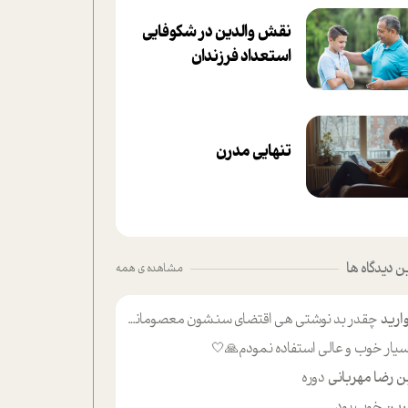
نقش والدین در شکوفا‌یی
ا‌ستعداد فرزندان‌
تنهایی مدرن
 دیدگاه ها
مشاهده ی همه
ارید
چقدر بد نوشتی هی اقتضای سنشون معصومانه این اون خلی؟نکنه تا چهل سالگی پوشکت میکردن و شیر میخوردی که به اینا میگی کودک
یار خوب و عالی استفاده نمودم🙏🤍
ن رضا مهربانی
دوره
ین
خوب بود