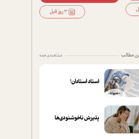
3 روز قبل
ن مطالب
مشاهده ی همه
استاد استادان!
پذیرش ناخوشنودی‌ها