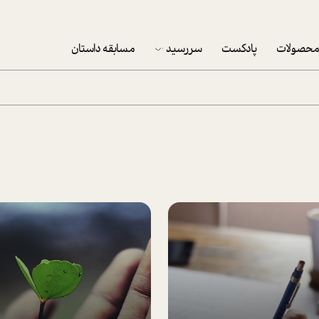
حصولات
پادکست
سررسید
مسابقه داستان
سررسید 1403
سفارش شرکتی سررسید 1403
پکيج نوروزي موفقيت
تقویم رومیزی
تقویم دیواری