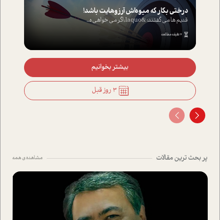
درختی بکار که میوه‌اش آرزوهایت باشد!
قدیم ها می گفتند: &laquo;اگر می خواهی ه...
4 دقیقه مطالعه
بیشتر بخوانیم
3 روز قبل
پر بحث ترین مقالات
مشاهده ی همه