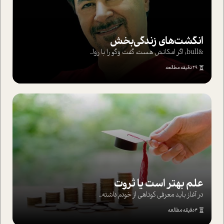
انگشت‌های‌ زندگی‌بخش
&bull; اگر امکانش هست، گفت وگو را با روا...
29 دقیقه مطالعه
علم بهتر است یا ثروت
در آغاز باید معرفی کوتاهی از خودم داشته...
4 دقیقه مطالعه