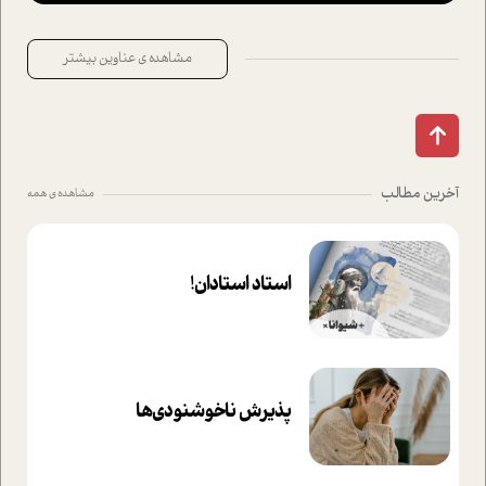
مشاهده ی عناوین بیشتر
آخرین مطالب
مشاهده ی همه
استاد استادان!
پذیرش ناخوشنودی‌ها