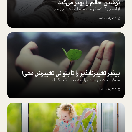
نوشتن، حالم را بهتر می‌کند
از آنجایی که انسان ها موجودات اجتماعی هس...
5 دقیقه مطالعه
بپذير تغييرناپذير را تا بتواني تغييرش دهي!‏
ممکن است بپرسيد چرا بايد چنين کنيم؟ آيا...
3 دقیقه مطالعه