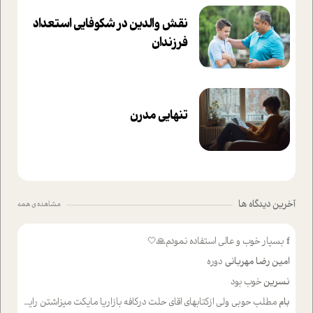
نقش والدین در شکوفا‌یی ا‌ستعداد
فرزندان‌
تنهایی مدرن
آخرین دیدگاه ها
مشاهده ی همه
f
بسیار خوب و عالی استفاده نمودم🙏🤍
امین رضا مهربانی
دوره
نسرین
خوب بود
بام
مطلب حوبی ولی ازکتابهای اقای حلت درکافه بازاریا مایکت میزاشتن رایگان خوب بود ولی هرکدام خلاصه شده ش تومجله از طریق سایت هم خوبه اینکه درزیر اخرصفحه گذاشته شده خب ادم خبره میره نصب میکنه میخونه ولی هرکسی گوشیش ظرفیتش نداره باتشکر