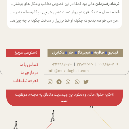
فرشاد رضازادگان
عالی بود. لطفا در این خصوص مطالب و مثال های بیشتر ی ارایه دهید
فاطمه
سال ۱۴۰۰ تک فرزندم رو از دست دادم و هر چی میگذره حالم بدتر میشه و دلتنگتر تنایی رو ترجیح دادم و معاشرت برام سخت شده
.
من می خواهم بدانم که چگونه او خط برزیل را ساخت چگونه با چه چیز هایی
فیدیبو
طاقچه
دیجی‌کالا
جار
مگ‌ایران
دسترسی سریع
22861807-9
22843030
02122183030
تماس با ما
|
|
info@movafaghiat.com
درباره‌ی ما
تعرفه تبلیغات
© کلیه حقوق مادی و معنوی این وب‌سایت متعلق به
مجله‌ی موفقیت
است