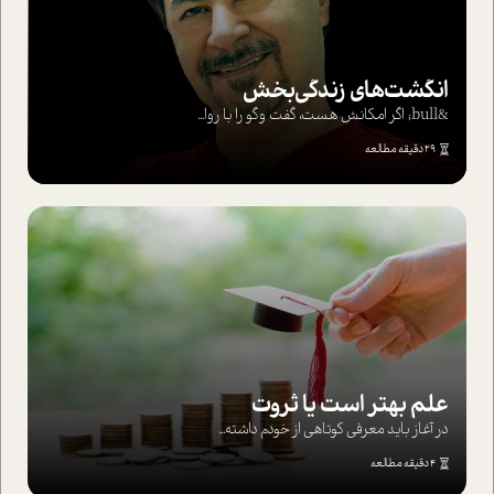
انگشت‌های‌ زندگی‌بخش
&bull; اگر امکانش هست، گفت وگو را با روا...
29 دقیقه مطالعه
علم بهتر است یا ثروت
در آغاز باید معرفی کوتاهی از خودم داشته...
4 دقیقه مطالعه