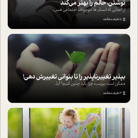
نوشتن، حالم را بهتر می‌کند
از آنجایی که انسان ها موجودات اجتماعی هس...
5 دقیقه مطالعه
بپذير تغييرناپذير را تا بتواني تغييرش دهي!‏
ممکن است بپرسيد چرا بايد چنين کنيم؟ آيا...
3 دقیقه مطالعه