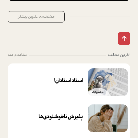
مشاهده ی عناوین بیشتر
آخرین مطالب
مشاهده ی همه
استاد استادان!
پذیرش ناخوشنودی‌ها