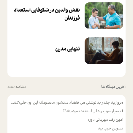
نقش والدین در شکوفا‌یی ا‌ستعداد
فرزندان‌
تنهایی مدرن
آخرین دیدگاه ها
مشاهده ی همه
مروارید
چقدر بد نوشتی هی اقتضای سنشون معصومانه این اون خلی؟نکنه تا چهل سالگی پوشکت میکردن و شیر میخوردی که به اینا میگی کودک
f
بسیار خوب و عالی استفاده نمودم🙏🤍
امین رضا مهربانی
دوره
نسرین
خوب بود