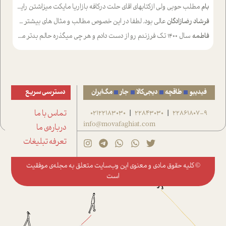
بام
مطلب حوبی ولی ازکتابهای اقای حلت درکافه بازاریا مایکت میزاشتن رایگان خوب بود ولی هرکدام خلاصه شده ش تومجله از طریق سایت هم خوبه اینکه درزیر اخرصفحه گذاشته شده خب ادم خبره میره نصب میکنه میخونه ولی هرکسی گوشیش ظرفیتش نداره باتشکر
فرشاد رضازادگان
عالی بود. لطفا در این خصوص مطالب و مثال های بیشتر ی ارایه دهید
فاطمه
سال ۱۴۰۰ تک فرزندم رو از دست دادم و هر چی میگذره حالم بدتر میشه و دلتنگتر تنایی رو ترجیح دادم و معاشرت برام سخت شده
فیدیبو
طاقچه
دیجی‌کالا
جار
مگ‌ایران
دسترسی سریع
22861807-9
22843030
02122183030
تماس با ما
|
|
info@movafaghiat.com
درباره‌ی ما
تعرفه تبلیغات
© کلیه حقوق مادی و معنوی این وب‌سایت متعلق به
مجله‌ی موفقیت
است