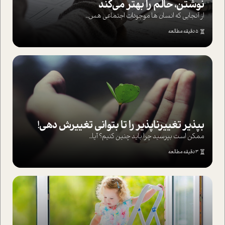
نوشتن، حالم را بهتر می‌کند
از آنجایی که انسان ها موجودات اجتماعی هس...
5 دقیقه مطالعه
بپذير تغييرناپذير را تا بتواني تغييرش دهي!‏
ممکن است بپرسيد چرا بايد چنين کنيم؟ آيا...
3 دقیقه مطالعه