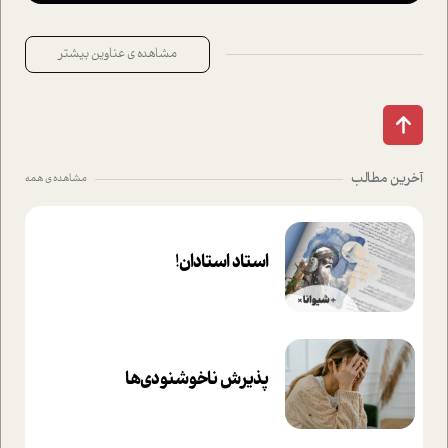
مشاهده ی عناوین بیشتر
آخرین مطالب
مشاهده ی همه
استاد استادان!
پذیرش ناخوشنودی‌ها