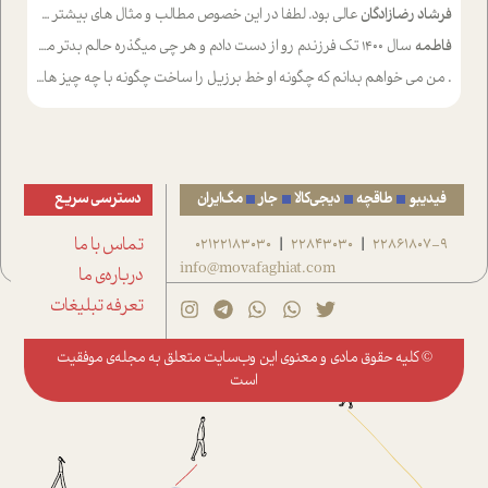
فرشاد رضازادگان
عالی بود. لطفا در این خصوص مطالب و مثال های بیشتر ی ارایه دهید
فاطمه
سال ۱۴۰۰ تک فرزندم رو از دست دادم و هر چی میگذره حالم بدتر میشه و دلتنگتر تنایی رو ترجیح دادم و معاشرت برام سخت شده
.
من می خواهم بدانم که چگونه او خط برزیل را ساخت چگونه با چه چیز هایی
فیدیبو
طاقچه
دیجی‌کالا
جار
مگ‌ایران
دسترسی سریع
22861807-9
22843030
02122183030
تماس با ما
|
|
info@movafaghiat.com
درباره‌ی ما
تعرفه تبلیغات
© کلیه حقوق مادی و معنوی این وب‌سایت متعلق به
مجله‌ی موفقیت
است