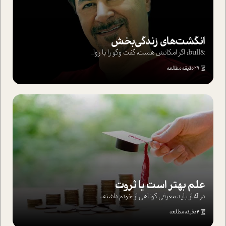
انگشت‌های‌ زندگی‌بخش
&bull; اگر امکانش هست، گفت وگو را با روا...
29 دقیقه مطالعه
علم بهتر است یا ثروت
در آغاز باید معرفی کوتاهی از خودم داشته...
4 دقیقه مطالعه