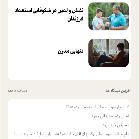
نقش والدین در شکوفا‌یی ا‌ستعداد
فرزندان‌
تنهایی مدرن
آخرین دیدگاه ها
مشاهده ی همه
f
بسیار خوب و عالی استفاده نمودم🙏🤍
امین رضا مهربانی
دوره
نسرین
خوب بود
بام
مطلب حوبی ولی ازکتابهای اقای حلت درکافه بازاریا مایکت میزاشتن رایگان خوب بود ولی هرکدام خلاصه شده ش تومجله از طریق سایت هم خوبه اینکه درزیر اخرصفحه گذاشته شده خب ادم خبره میره نصب میکنه میخونه ولی هرکسی گوشیش ظرفیتش نداره باتشکر