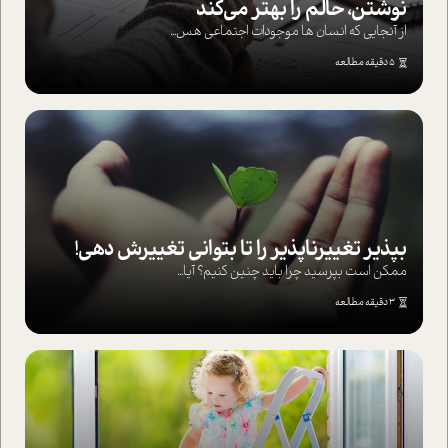
نوشتن، حالم را بهتر می‌کند
از آنجایی که انسان ها موجودات اجتماعی هس...
5 دقیقه مطالعه
بپذير تغييرناپذير را تا بتواني تغييرش دهي!‏
ممکن است بپرسيد چرا بايد چنين کنيم؟ آيا...
3 دقیقه مطالعه