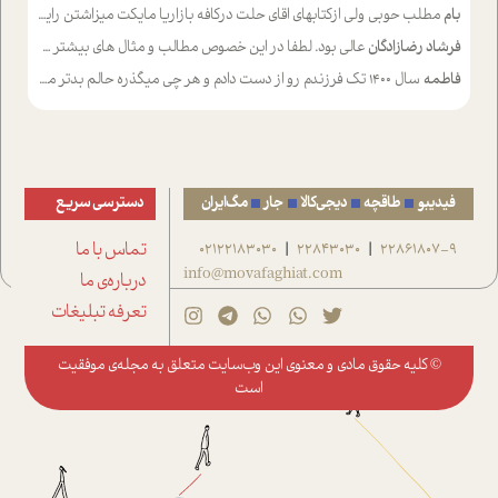
بام
مطلب حوبی ولی ازکتابهای اقای حلت درکافه بازاریا مایکت میزاشتن رایگان خوب بود ولی هرکدام خلاصه شده ش تومجله از طریق سایت هم خوبه اینکه درزیر اخرصفحه گذاشته شده خب ادم خبره میره نصب میکنه میخونه ولی هرکسی گوشیش ظرفیتش نداره باتشکر
فرشاد رضازادگان
عالی بود. لطفا در این خصوص مطالب و مثال های بیشتر ی ارایه دهید
فاطمه
سال ۱۴۰۰ تک فرزندم رو از دست دادم و هر چی میگذره حالم بدتر میشه و دلتنگتر تنایی رو ترجیح دادم و معاشرت برام سخت شده
فیدیبو
طاقچه
دیجی‌کالا
جار
مگ‌ایران
دسترسی سریع
22861807-9
22843030
02122183030
تماس با ما
|
|
info@movafaghiat.com
درباره‌ی ما
تعرفه تبلیغات
© کلیه حقوق مادی و معنوی این وب‌سایت متعلق به
مجله‌ی موفقیت
است