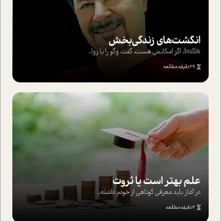
انگشت‌های‌ زندگی‌بخش
&bull; اگر امکانش هست، گفت وگو را با روا...
29 دقیقه مطالعه
علم بهتر است یا ثروت
در آغاز باید معرفی کوتاهی از خودم داشته...
4 دقیقه مطالعه