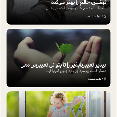
نوشتن، حالم را بهتر می‌کند
از آنجایی که انسان ها موجودات اجتماعی هس...
5 دقیقه مطالعه
بپذير تغييرناپذير را تا بتواني تغييرش دهي!‏
ممکن است بپرسيد چرا بايد چنين کنيم؟ آيا...
3 دقیقه مطالعه