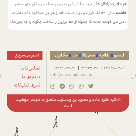
فرشاد رضازادگان
عالی بود. لطفا در این خصوص مطالب و مثال های بیشتر ی ارایه دهید
فاطمه
سال ۱۴۰۰ تک فرزندم رو از دست دادم و هر چی میگذره حالم بدتر میشه و دلتنگتر تنایی رو ترجیح دادم و معاشرت برام سخت شده
.
من می خواهم بدانم که چگونه او خط برزیل را ساخت چگونه با چه چیز هایی
فیدیبو
طاقچه
دیجی‌کالا
جار
مگ‌ایران
دسترسی سریع
22861807-9
22843030
02122183030
تماس با ما
|
|
info@movafaghiat.com
درباره‌ی ما
تعرفه تبلیغات
© کلیه حقوق مادی و معنوی این وب‌سایت متعلق به
مجله‌ی موفقیت
است