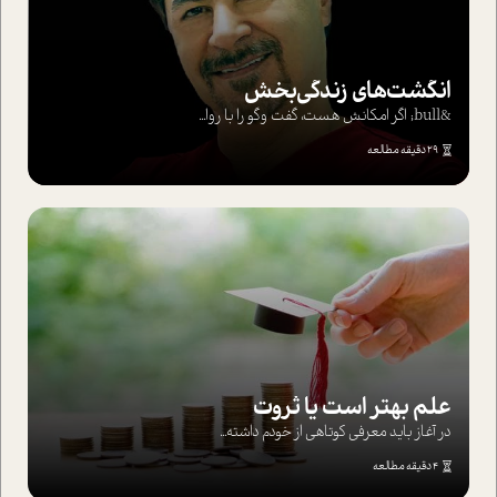
انگشت‌های‌ زندگی‌بخش
&bull; اگر امکانش هست، گفت وگو را با روا...
29 دقیقه مطالعه
علم بهتر است یا ثروت
در آغاز باید معرفی کوتاهی از خودم داشته...
4 دقیقه مطالعه