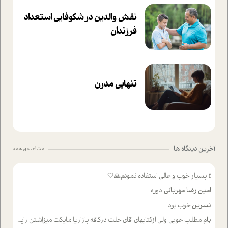
نقش والدین در شکوفا‌یی ا‌ستعداد
فرزندان‌
تنهایی مدرن
آخرین دیدگاه ها
مشاهده ی همه
f
بسیار خوب و عالی استفاده نمودم🙏🤍
امین رضا مهربانی
دوره
نسرین
خوب بود
بام
مطلب حوبی ولی ازکتابهای اقای حلت درکافه بازاریا مایکت میزاشتن رایگان خوب بود ولی هرکدام خلاصه شده ش تومجله از طریق سایت هم خوبه اینکه درزیر اخرصفحه گذاشته شده خب ادم خبره میره نصب میکنه میخونه ولی هرکسی گوشیش ظرفیتش نداره باتشکر