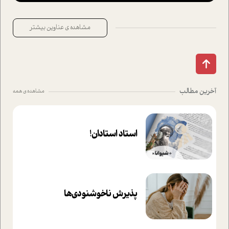
مشاهده ی عناوین بیشتر
آخرین مطالب
مشاهده ی همه
استاد استادان!
پذیرش ناخوشنودی‌ها