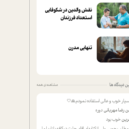
نقش والدین در شکوفا‌یی
ا‌ستعداد فرزندان‌
تنهایی مدرن
 دیدگاه ها
مشاهده ی همه
یار خوب و عالی استفاده نمودم🙏🤍
ن رضا مهربانی
دوره
ین
خوب بود
لب حوبی ولی ازکتابهای اقای حلت درکافه بازاریا مایکت میزاشتن رایگان خوب بود ولی هرکدام خلاصه شده ش تومجله از طریق سایت هم خوبه اینکه درزیر اخرصفحه گذاشته شده خب ادم خبره میره نصب میکنه میخونه ولی هرکسی گوشیش ظرفیتش نداره باتشکر