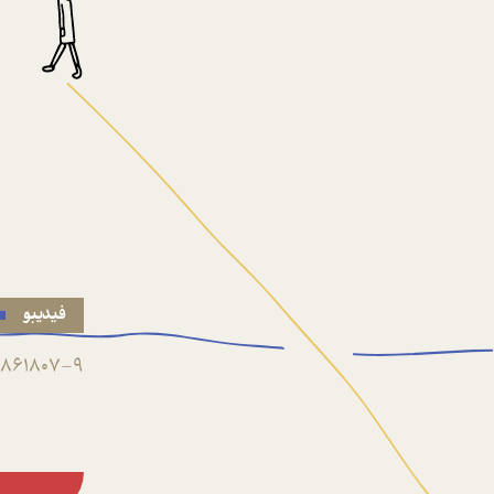
فیدیبو
861807-9