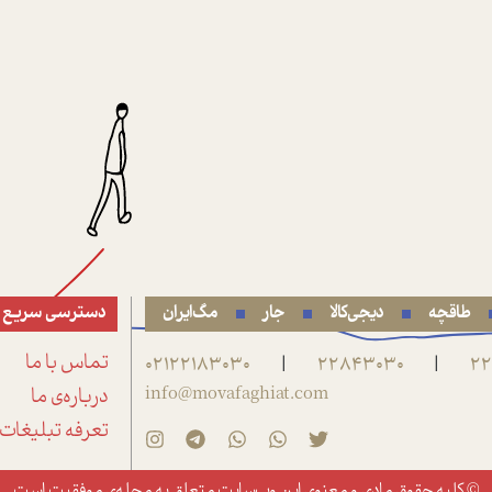
طاقچه
دیجی‌کالا
جار
مگ‌ایران
دسترسی سریع
22
22843030
02122183030
تماس با ما
|
|
info@movafaghiat.com
درباره‌ی ما
تعرفه تبلیغات
© کلیه حقوق مادی و معنوی این وب‌سایت متعلق به
مجله‌ی موفقیت
است