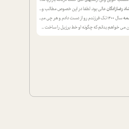
اد رضازادگان
عالی بود. لطفا در این خصوص مطالب و مثال های بیشتر ی ارایه دهید
مه
سال ۱۴۰۰ تک فرزندم رو از دست دادم و هر چی میگذره حالم بدتر میشه و دلتنگتر تنایی رو ترجیح دادم و معاشرت برام سخت شده
ی خواهم بدانم که چگونه او خط برزیل را ساخت چگونه با چه چیز هایی