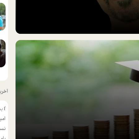
آخرین
f
بس
امی
نسر
بام
مط