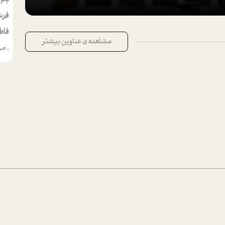
فرش
فاط
مشاهده ی عناوین بیشتر
.
من م