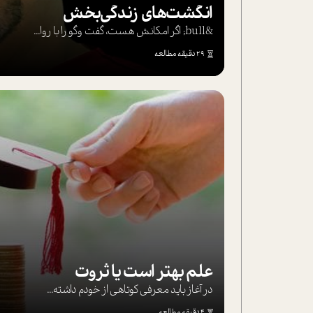
انگشت‌های‌ زندگی‌بخش
&bull; اگر امکانش هست، گفت وگو را با روا...
29 دقیقه مطالعه
علم بهتر است یا ثروت
در آغاز باید معرفی کوتاهی از خودم داشته...
4 دقیقه مطالعه