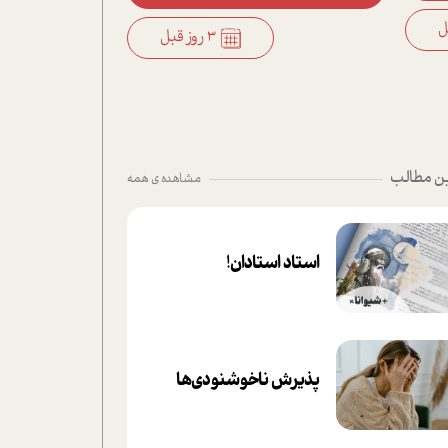
3 روز قبل
ن مطالب
مشاهده ی همه
استاد استادان!
پذیرش ناخوشنودی‌ها