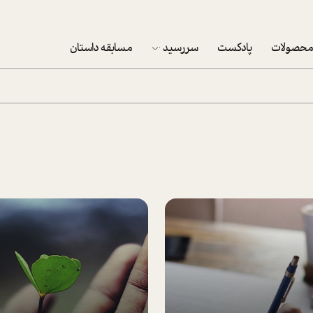
حصولات
پادکست
سررسید
مسابقه داستان
سررسید 1403
سفارش شرکتی سررسید 1403
پکيج نوروزي موفقيت
تقویم رومیزی
تقویم دیواری