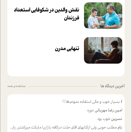
نقش والدین در شکوفا‌یی ا‌ستعداد
فرزندان‌
تنهایی مدرن
آخرین دیدگاه ها
مشاهده ی همه
f
بسیار خوب و عالی استفاده نمودم🙏🤍
امین رضا مهربانی
دوره
نسرین
خوب بود
بام
مطلب حوبی ولی ازکتابهای اقای حلت درکافه بازاریا مایکت میزاشتن رایگان خوب بود ولی هرکدام خلاصه شده ش تومجله از طریق سایت هم خوبه اینکه درزیر اخرصفحه گذاشته شده خب ادم خبره میره نصب میکنه میخونه ولی هرکسی گوشیش ظرفیتش نداره باتشکر