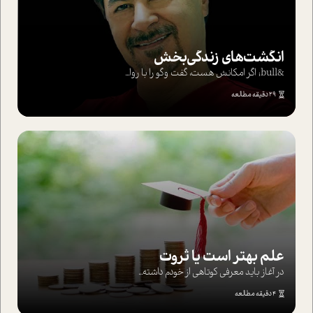
انگشت‌های‌ زندگی‌بخش
&bull; اگر امکانش هست، گفت وگو را با روا...
29 دقیقه مطالعه
علم بهتر است یا ثروت
در آغاز باید معرفی کوتاهی از خودم داشته...
4 دقیقه مطالعه