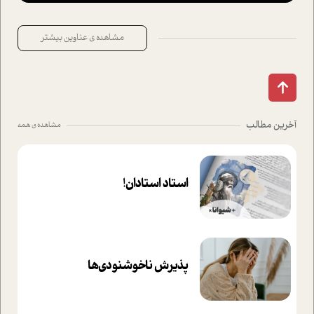
مشاهده ی عناوین بیشتر
آخرین مطالب
مشاهده ی همه
استاد استادان!
پذیرش ناخوشنودی‌ها