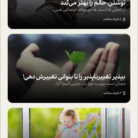
نوشتن، حالم را بهتر می‌کند
از آنجایی که انسان ها موجودات اجتماعی هس...
5 دقیقه مطالعه
بپذير تغييرناپذير را تا بتواني تغييرش دهي!‏
ممکن است بپرسيد چرا بايد چنين کنيم؟ آيا...
3 دقیقه مطالعه