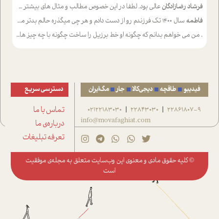
فرشاد رضازادگان
عالی بود. لطفا در این خصوص مطالب و مثال های بیشتر ی ارایه دهید
فاطمه
سال ۱۴۰۰ تک فرزندم رو از دست دادم و هر چی میگذره حالم بدتر میشه و دلتنگتر تنایی رو ترجیح دادم و معاشرت برام سخت شده
.
من می خواهم بدانم که چگونه او خط برزیل را ساخت چگونه با چه چیز هایی
فیدیبو
طاقچه
دیجی‌کالا
جار
مگ‌ایران
دسترسی سریع
22861807-9
22843030
02122183030
تماس با ما
|
|
info@movafaghiat.com
درباره‌ی ما
تعرفه تبلیغات
© کلیه حقوق مادی و معنوی این وب‌سایت متعلق به
مجله‌ی موفقیت
است