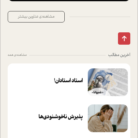
مشاهده ی عناوین بیشتر
آخرین مطالب
مشاهده ی همه
استاد استادان!
پذیرش ناخوشنودی‌ها