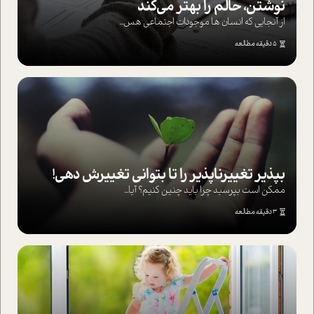
نوشتن، حالم را بهتر می‌کند
از آنجایی که انسان ها موجودات اجتماعی هس...
5 دقیقه مطالعه
بپذير تغييرناپذير را تا بتواني تغييرش دهي!‏
ممکن است بپرسيد چرا بايد چنين کنيم؟ آيا...
3 دقیقه مطالعه