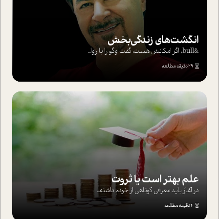
انگشت‌های‌ زندگی‌بخش
&bull; اگر امکانش هست، گفت وگو را با روا...
29 دقیقه مطالعه
علم بهتر است یا ثروت
در آغاز باید معرفی کوتاهی از خودم داشته...
4 دقیقه مطالعه