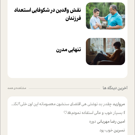
نقش والدین در شکوفا‌یی ا‌ستعداد
فرزندان‌
تنهایی مدرن
آخرین دیدگاه ها
مشاهده ی همه
مروارید
چقدر بد نوشتی هی اقتضای سنشون معصومانه این اون خلی؟نکنه تا چهل سالگی پوشکت میکردن و شیر میخوردی که به اینا میگی کودک
f
بسیار خوب و عالی استفاده نمودم🙏🤍
امین رضا مهربانی
دوره
نسرین
خوب بود