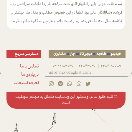
بام
مطلب حوبی ولی ازکتابهای اقای حلت درکافه بازاریا مایکت میزاشتن رایگان خوب بود ولی هرکدام خلاصه شده ش تومجله از طریق سایت هم خوبه اینکه درزیر اخرصفحه گذاشته شده خب ادم خبره میره نصب میکنه میخونه ولی هرکسی گوشیش ظرفیتش نداره باتشکر
فرشاد رضازادگان
عالی بود. لطفا در این خصوص مطالب و مثال های بیشتر ی ارایه دهید
فاطمه
سال ۱۴۰۰ تک فرزندم رو از دست دادم و هر چی میگذره حالم بدتر میشه و دلتنگتر تنایی رو ترجیح دادم و معاشرت برام سخت شده
فیدیبو
طاقچه
دیجی‌کالا
جار
مگ‌ایران
دسترسی سریع
22861807-9
22843030
02122183030
تماس با ما
|
|
info@movafaghiat.com
درباره‌ی ما
تعرفه تبلیغات
© کلیه حقوق مادی و معنوی این وب‌سایت متعلق به
مجله‌ی موفقیت
است