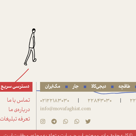
طاقچه
دیجی‌کالا
جار
مگ‌ایران
دسترسی سریع
22
22843030
02122183030
تماس با ما
|
|
info@movafaghiat.com
درباره‌ی ما
تعرفه تبلیغات
© کلیه حقوق مادی و معنوی این وب‌سایت متعلق به
مجله‌ی موفقیت
است