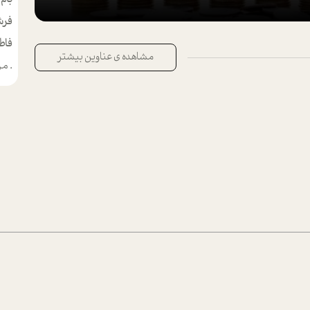
فرش
فاط
مشاهده ی عناوین بیشتر
.
من م