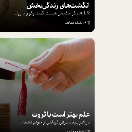
انگشت‌های‌ زندگی‌بخش
&bull; اگر امکانش هست، گفت وگو را با روا...
29 دقیقه مطالعه
علم بهتر است یا ثروت
در آغاز باید معرفی کوتاهی از خودم داشته...
4 دقیقه مطالعه