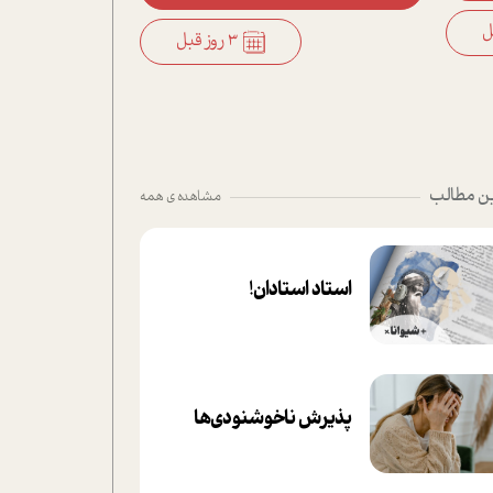
3 روز قبل
ن مطالب
مشاهده ی همه
استاد استادان!
پذیرش ناخوشنودی‌ها