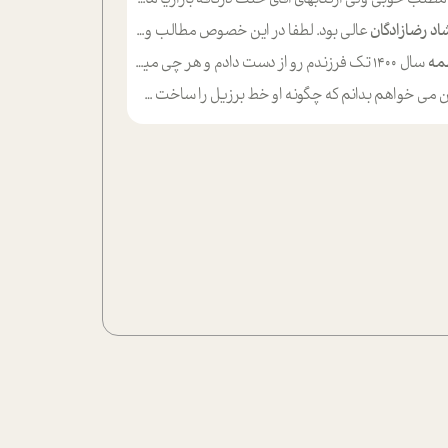
اد رضازادگان
عالی بود. لطفا در این خصوص مطالب و مثال های بیشتر ی ارایه دهید
مه
سال ۱۴۰۰ تک فرزندم رو از دست دادم و هر چی میگذره حالم بدتر میشه و دلتنگتر تنایی رو ترجیح دادم و معاشرت برام سخت شده
ی خواهم بدانم که چگونه او خط برزیل را ساخت چگونه با چه چیز هایی