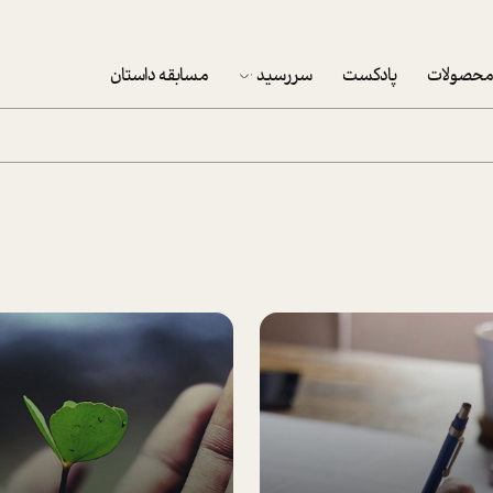
حصولات
پادکست
سررسید
مسابقه داستان
سررسید 1403
سفارش شرکتی سررسید 1403
پکيج نوروزي موفقيت
تقویم رومیزی
تقویم دیواری