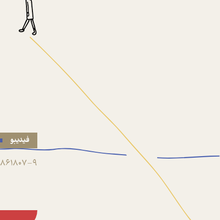
فیدیبو
861807-9