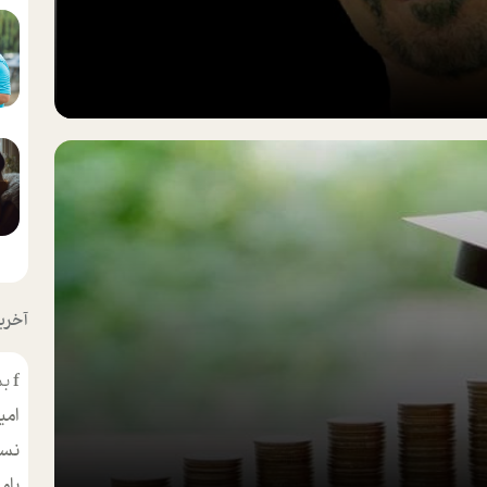
آخرین
f
بس
امی
نسر
بام
مط