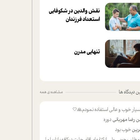
نقش والدین در شکوفا‌یی
ا‌ستعداد فرزندان‌
تنهایی مدرن
 دیدگاه ها
مشاهده ی همه
یار خوب و عالی استفاده نمودم🙏🤍
ن رضا مهربانی
دوره
ین
خوب بود
لب حوبی ولی ازکتابهای اقای حلت درکافه بازاریا مایکت میزاشتن رایگان خوب بود ولی هرکدام خلاصه شده ش تومجله از طریق سایت هم خوبه اینکه درزیر اخرصفحه گذاشته شده خب ادم خبره میره نصب میکنه میخونه ولی هرکسی گوشیش ظرفیتش نداره باتشکر