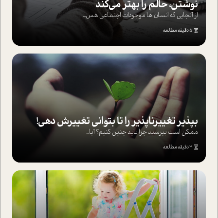
نوشتن، حالم را بهتر می‌کند
از آنجایی که انسان ها موجودات اجتماعی هس...
5 دقیقه مطالعه
بپذير تغييرناپذير را تا بتواني تغييرش دهي!‏
ممکن است بپرسيد چرا بايد چنين کنيم؟ آيا...
3 دقیقه مطالعه