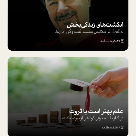
انگشت‌های‌ زندگی‌بخش
&bull; اگر امکانش هست، گفت وگو را با روا...
29 دقیقه مطالعه
علم بهتر است یا ثروت
در آغاز باید معرفی کوتاهی از خودم داشته...
4 دقیقه مطالعه