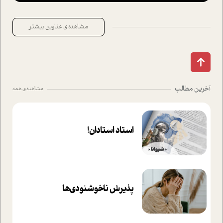
مشاهده ی عناوین بیشتر
آخرین مطالب
مشاهده ی همه
استاد استادان!
پذیرش ناخوشنودی‌ها