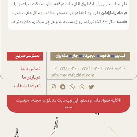
بام
مطلب حوبی ولی ازکتابهای اقای حلت درکافه بازاریا مایکت میزاشتن رایگان خوب بود ولی هرکدام خلاصه شده ش تومجله از طریق سایت هم خوبه اینکه درزیر اخرصفحه گذاشته شده خب ادم خبره میره نصب میکنه میخونه ولی هرکسی گوشیش ظرفیتش نداره باتشکر
فرشاد رضازادگان
عالی بود. لطفا در این خصوص مطالب و مثال های بیشتر ی ارایه دهید
فاطمه
سال ۱۴۰۰ تک فرزندم رو از دست دادم و هر چی میگذره حالم بدتر میشه و دلتنگتر تنایی رو ترجیح دادم و معاشرت برام سخت شده
فیدیبو
طاقچه
دیجی‌کالا
جار
مگ‌ایران
دسترسی سریع
22861807-9
22843030
02122183030
تماس با ما
|
|
info@movafaghiat.com
درباره‌ی ما
تعرفه تبلیغات
© کلیه حقوق مادی و معنوی این وب‌سایت متعلق به
مجله‌ی موفقیت
است