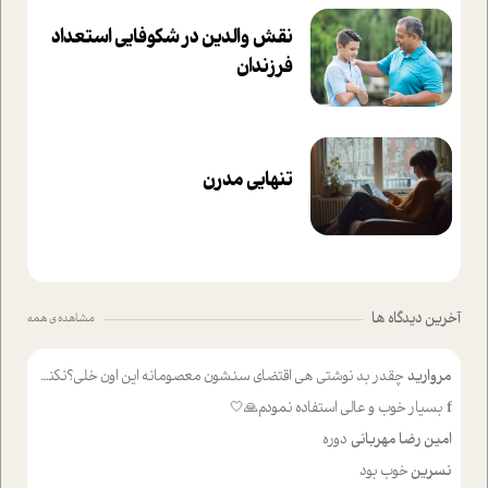
نقش والدین در شکوفا‌یی ا‌ستعداد
فرزندان‌
تنهایی مدرن
آخرین دیدگاه ها
مشاهده ی همه
مروارید
چقدر بد نوشتی هی اقتضای سنشون معصومانه این اون خلی؟نکنه تا چهل سالگی پوشکت میکردن و شیر میخوردی که به اینا میگی کودک
f
بسیار خوب و عالی استفاده نمودم🙏🤍
امین رضا مهربانی
دوره
نسرین
خوب بود