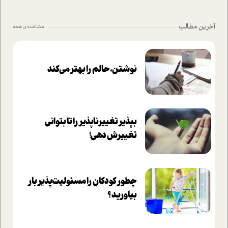
آخرین مطالب
مشاهده ی همه
نوشتن، حالم را بهتر می‌کند
بپذير تغييرناپذير را تا بتواني
تغييرش دهي!‏
چطور کودکان را مسئولیت‌پذیر بار
بیاورید؟