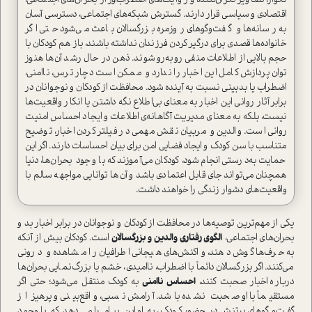
ناگوار، تصاویر نگران‌کننده و روایت‌های اضطراب‌آور از بحران‌های اجتماعی،
اقتصادی و سیاسی قرار دارند. گسترش شبکه‌های اجتماعی، دسترسی آسان
به رسانه‌ها و گفت‌وگوهای روزمره بزرگسالان باعث می‌شود حتی اگر
خانواده‌ها قصدی برای درگیر کردن فرزندان نداشته باشند، باز هم کودکان با
حجم بالایی از اطلاعات منفی روبه‌رو شوند. ذهن در حال رشد آن‌ها هنوز
توان پردازش کامل این اخبار را ندارد و ممکن است دچار ترس، ناامنی،
اضطراب یا بدبینی نسبت به آینده شود. محافظت از کودکان و نوجوانان در
برابر آثار روانی این اخبار به معنای بی‌اطلاع نگه داشتن یا انکار واقعیت‌ها
نیست، بلکه به معنای مدیریت آگاهانه‌ی اطلاعات و ایجاد احساس امنیت
روانی است. والدین و مربیان نقش مهمی در فیلتر کردن اخبار، توضیح
متناسب با سن کودک و ایجاد فضایی امن برای بیان احساسات دارند. اگر این
حمایت به‌درستی انجام شود، کودکان می‌آموزند که با وجود بحران‌ها، دنیا
همچنان می‌تواند جای قابل اعتمادی باشد و آن‌ها توانایی مواجهه سالم با
واقعیت‌های دشوار زندگی را خواهند داشت.
یکی از مهم‌ترین توصیه‌ها در محافظت از کودکان و نوجوانان در برابر اخبار بد و
بحران‌های اجتماعی،
الگوی رفتاری والدین و بزرگسالان
است. کودکان بیش از آنکه
به حرف‌ها گوش دهند، واکنش‌های هیجانی اطرافیان را مشاهده و درونی
می‌کنند. اگر بزرگسالان دائماً با اضطراب، ناامیدی، خشم یا بزرگ‌نمایی بحران‌ها
درباره اخبار صحبت کنند،
احساس ناامنی
به کودک منتقل می‌شود؛ حتی اگر
مستقیماً با او صحبت نشده باشد. آرامش نسبی، واقع‌بینی و پرهیز از
گفت‌وگوهای پرتنش در حضور کودک، به او این پیام را می‌دهد که با وجود