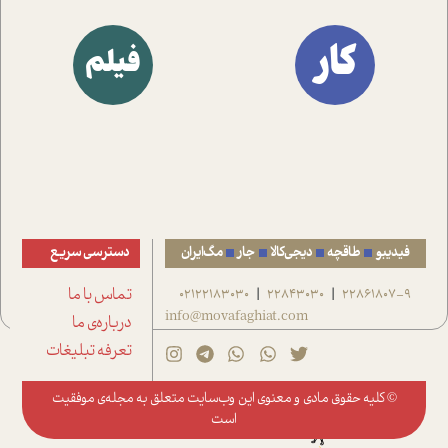
کار
فیلم
فیدیبو
طاقچه
دیجی‌کالا
جار
مگ‌ایران
دسترسی سریع
22861807-9
22843030
02122183030
تماس با ما
|
|
info@movafaghiat.com
درباره‌ی ما
تعرفه تبلیغات
© کلیه حقوق مادی و معنوی این وب‌سایت متعلق به
مجله‌ی موفقیت
است