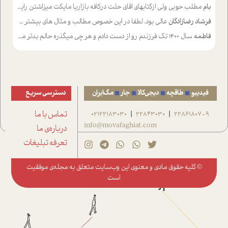
بام
مطلب حوبی ولی ازکتابهای اقای حلت درکافه بازاریا مایکت میزاشتن رایگان خوب بود ولی هرکدام خلاصه شده ش تومجله از طریق سایت هم خوبه اینکه درزیر اخرصفحه گذاشته شده خب ادم خبره میره نصب میکنه میخونه ولی هرکسی گوشیش ظرفیتش نداره باتشکر
فرشاد رضازادگان
عالی بود. لطفا در این خصوص مطالب و مثال های بیشتر ی ارایه دهید
فاطمه
سال ۱۴۰۰ تک فرزندم رو از دست دادم و هر چی میگذره حالم بدتر میشه و دلتنگتر تنایی رو ترجیح دادم و معاشرت برام سخت شده
فیدیبو
طاقچه
دیجی‌کالا
جار
مگ‌ایران
دسترسی سریع
22861807-9
22843030
02122183030
تماس با ما
|
|
info@movafaghiat.com
درباره‌ی ما
تعرفه تبلیغات
© کلیه حقوق مادی و معنوی این وب‌سایت متعلق به
مجله‌ی موفقیت
است