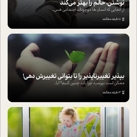
نوشتن، حالم را بهتر می‌کند
از آنجایی که انسان ها موجودات اجتماعی هس...
5 دقیقه مطالعه
بپذير تغييرناپذير را تا بتواني تغييرش دهي!‏
ممکن است بپرسيد چرا بايد چنين کنيم؟ آيا...
3 دقیقه مطالعه