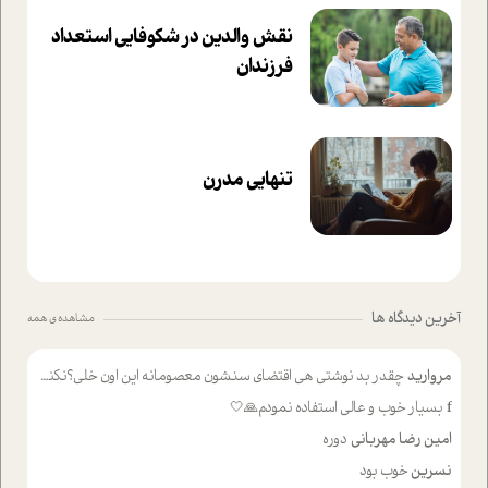
نقش والدین در شکوفا‌یی ا‌ستعداد
فرزندان‌
تنهایی مدرن
آخرین دیدگاه ها
مشاهده ی همه
مروارید
چقدر بد نوشتی هی اقتضای سنشون معصومانه این اون خلی؟نکنه تا چهل سالگی پوشکت میکردن و شیر میخوردی که به اینا میگی کودک
f
بسیار خوب و عالی استفاده نمودم🙏🤍
امین رضا مهربانی
دوره
نسرین
خوب بود