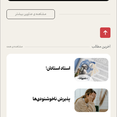
مشاهده ی عناوین بیشتر
آخرین مطالب
مشاهده ی همه
استاد استادان!
پذیرش ناخوشنودی‌ها