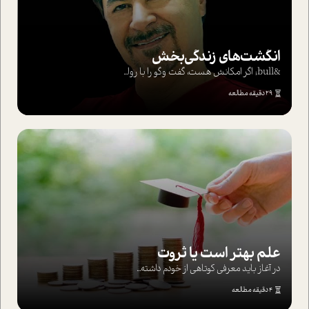
انگشت‌های‌ زندگی‌بخش
&bull; اگر امکانش هست، گفت وگو را با روا...
29 دقیقه مطالعه
علم بهتر است یا ثروت
در آغاز باید معرفی کوتاهی از خودم داشته...
4 دقیقه مطالعه