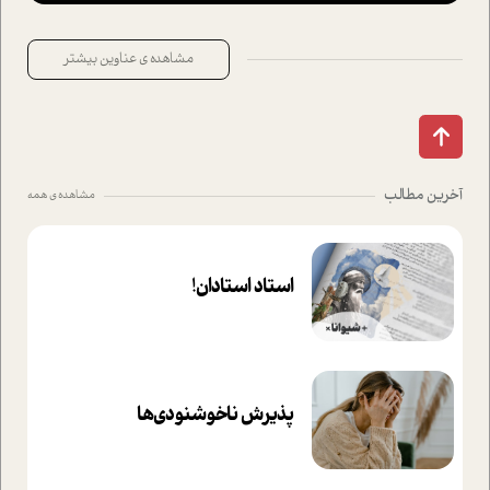
مشاهده ی عناوین بیشتر
آخرین مطالب
مشاهده ی همه
استاد استادان!
پذیرش ناخوشنودی‌ها