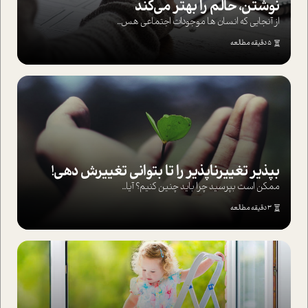
نوشتن، حالم را بهتر می‌کند
از آنجایی که انسان ها موجودات اجتماعی هس...
5 دقیقه مطالعه
بپذير تغييرناپذير را تا بتواني تغييرش دهي!‏
ممکن است بپرسيد چرا بايد چنين کنيم؟ آيا...
3 دقیقه مطالعه