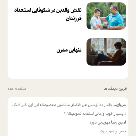
نقش والدین در شکوفا‌یی ا‌ستعداد
فرزندان‌
تنهایی مدرن
آخرین دیدگاه ها
مشاهده ی همه
مروارید
چقدر بد نوشتی هی اقتضای سنشون معصومانه این اون خلی؟نکنه تا چهل سالگی پوشکت میکردن و شیر میخوردی که به اینا میگی کودک
f
بسیار خوب و عالی استفاده نمودم🙏🤍
امین رضا مهربانی
دوره
نسرین
خوب بود