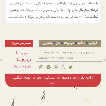
بام
مطلب حوبی ولی ازکتابهای اقای حلت درکافه بازاریا مایکت میزاشتن رایگان خوب بود ولی هرکدام خلاصه شده ش تومجله از طریق سایت هم خوبه اینکه درزیر اخرصفحه گذاشته شده خب ادم خبره میره نصب میکنه میخونه ولی هرکسی گوشیش ظرفیتش نداره باتشکر
فرشاد رضازادگان
عالی بود. لطفا در این خصوص مطالب و مثال های بیشتر ی ارایه دهید
فاطمه
سال ۱۴۰۰ تک فرزندم رو از دست دادم و هر چی میگذره حالم بدتر میشه و دلتنگتر تنایی رو ترجیح دادم و معاشرت برام سخت شده
فیدیبو
طاقچه
دیجی‌کالا
جار
مگ‌ایران
دسترسی سریع
22861807-9
22843030
02122183030
تماس با ما
|
|
info@movafaghiat.com
درباره‌ی ما
تعرفه تبلیغات
© کلیه حقوق مادی و معنوی این وب‌سایت متعلق به
مجله‌ی موفقیت
است