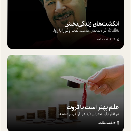
انگشت‌های‌ زندگی‌بخش
&bull; اگر امکانش هست، گفت وگو را با روا...
29 دقیقه مطالعه
علم بهتر است یا ثروت
در آغاز باید معرفی کوتاهی از خودم داشته...
4 دقیقه مطالعه